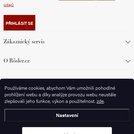
údajů
PŘIHLÁSIT SE
Zákaznický servis
O Rösler.cz
Sledujte nás
Používáme cookies, abychom Vám umožnili pohodlné
prohlížení webu a díky analýze provozu webu neustále
zlepšovali jeho funkce, výkon a použitelnost.
zde
.
Nastavení
Copyright 2026
Ignazrosler.cz
. Všechna práva vyhrazena.
Upravit
nastavení cookies