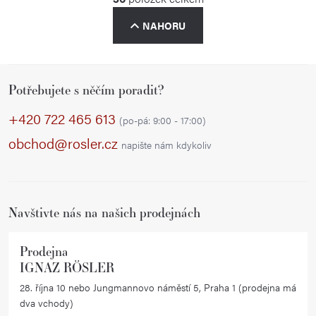
r
O
á
NAHORU
v
n
l
k
á
o
Z
d
v
Potřebujete s něčím poradit?
á
á
a
p
+420 722 465 613
n
c
(po-pá: 9:00 - 17:00)
í
a
í
obchod@rosler.cz
napište nám kdykoliv
p
t
r
í
v
Navštivte nás na našich prodejnách
k
y
v
Prodejna
IGNAZ RÖSLER
ý
p
28. října 10 nebo Jungmannovo náměstí 5, Praha 1 (prodejna má
dva vchody)
i