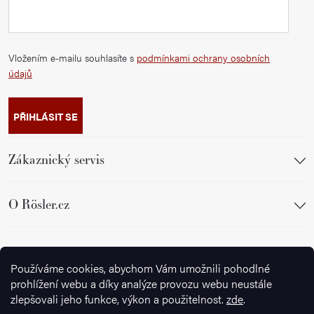
Vložením e-mailu souhlasíte s
podmínkami ochrany osobních
údajů
PŘIHLÁSIT SE
Zákaznický servis
O Rösler.cz
Sledujte nás
Používáme cookies, abychom Vám umožnili pohodlné
prohlížení webu a díky analýze provozu webu neustále
zlepšovali jeho funkce, výkon a použitelnost.
zde
.