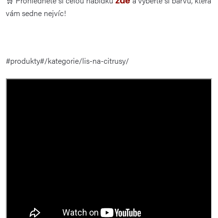
🛒 Prohlédněte si celou nabídku
a vyberte si barvu, která
vám sedne nejvíc!
#produkty#/kategorie/lis-na-citrusy/