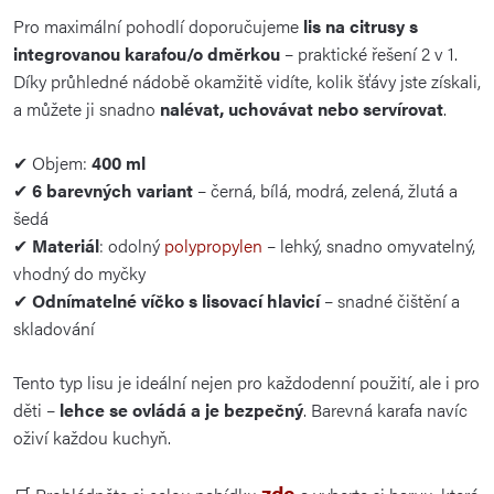
Pro maximální pohodlí doporučujeme
lis na citrusy s
integrovanou karafou/o dměrkou
– praktické řešení 2 v 1.
Díky průhledné nádobě okamžitě vidíte, kolik šťávy jste získali,
a můžete ji snadno
nalévat, uchovávat nebo servírovat
.
✔ Objem:
400 ml
✔
6 barevných variant
– černá, bílá, modrá, zelená, žlutá a
šedá
✔
Materiál
: odolný
polypropylen
– lehký, snadno omyvatelný,
vhodný do myčky
✔
Odnímatelné víčko s lisovací hlavicí
– snadné čištění a
skladování
Tento typ lisu je ideální nejen pro každodenní použití, ale i pro
děti –
lehce se ovládá a je bezpečný
. Barevná karafa navíc
oživí každou kuchyň.
zde