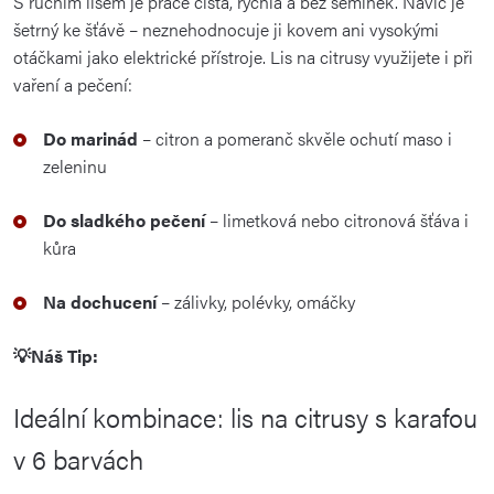
S ručním lisem je práce čistá, rychlá a bez semínek. Navíc je
šetrný ke šťávě – neznehodnocuje ji kovem ani vysokými
otáčkami jako elektrické přístroje. Lis na citrusy využijete i při
vaření a pečení:
Do marinád
– citron a pomeranč skvěle ochutí maso i
zeleninu
Do sladkého pečení
– limetková nebo citronová šťáva i
kůra
Na dochucení
– zálivky, polévky, omáčky
💡Náš Tip:
Ideální kombinace: lis na citrusy s karafou
v 6 barvách