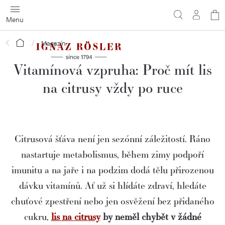
Přejít
N
na
obsah
ko
Domů
Magazín
Vitamínová vzpruha: Proč mít lis
na citrusy vždy po ruce
Citrusová šťáva není jen sezónní záležitostí. Ráno
nastartuje metabolismus, během zimy podpoří
imunitu a na jaře i na podzim dodá tělu přirozenou
dávku vitamínů. Ať už si hlídáte zdraví, hledáte
chuťové zpestření nebo jen osvěžení bez přidaného
cukru,
lis na citrusy
by neměl chybět v žádné