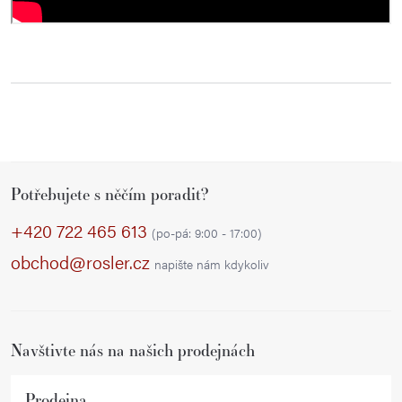
Z
Potřebujete s něčím poradit?
á
p
+420 722 465 613
(po-pá: 9:00 - 17:00)
a
obchod@rosler.cz
napište nám kdykoliv
t
í
Navštivte nás na našich prodejnách
Prodejna