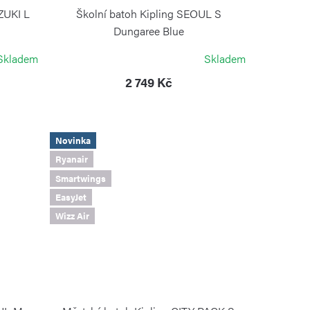
ZUKI L
Školní batoh Kipling SEOUL S
Dungaree Blue
KIPLING
Skladem
Skladem
2 749 Kč
Novinka
Ryanair
Smartwings
EasyJet
Wizz Air