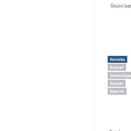
Školní ba
Novinka
Ryanair
Smartwing
EasyJet
Wizz Air