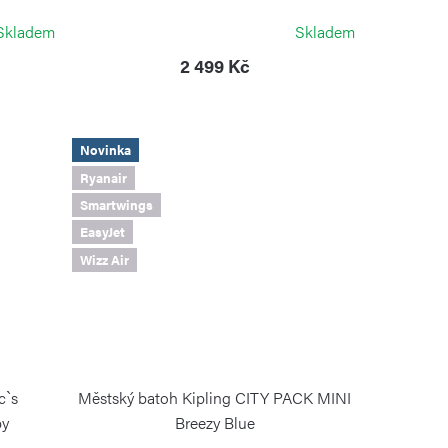
KIPLING
Skladem
Skladem
2 499 Kč
Novinka
Ryanair
Smartwings
EasyJet
Wizz Air
c`s
Městský batoh Kipling CITY PACK MINI
py
Breezy Blue