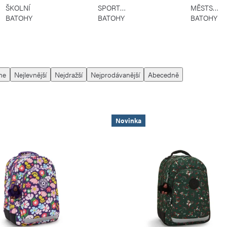
ŠKOLNÍ
SPORTOVNÍ
MĚSTSKÉ
BATOHY
BATOHY
BATOHY
me
Nejlevnější
Nejdražší
Nejprodávanější
Abecedně
Novinka