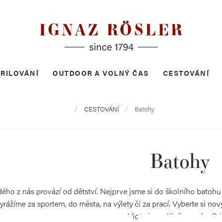
RILOVÁNÍ
OUTDOOR A VOLNÝ ČAS
CESTOVÁNÍ
Domů
CESTOVÁNÍ
Batohy
Batohy
ého z nás provází od dětství. Nejprve jsme si do školního batohu 
rážíme za sportem, do města, na výlety či za prací. Vyberte si no
Victorinox, Kipling nebo Bri