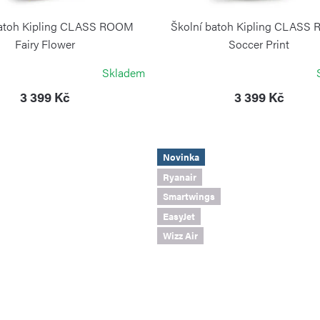
batoh Kipling CLASS ROOM
Školní batoh Kipling CLASS
Fairy Flower
Soccer Print
KIPLING
KIPLING
Skladem
3 399 Kč
3 399 Kč
Novinka
Ryanair
Smartwings
EasyJet
Wizz Air