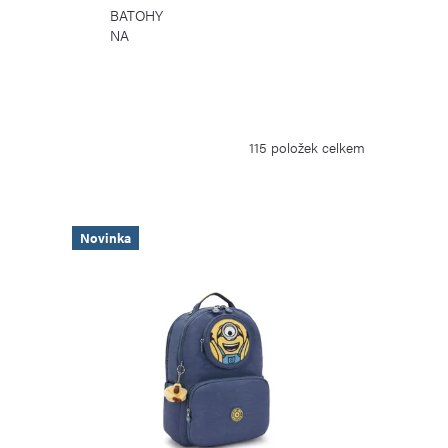
BATOHY
NA
NOTEBOOK
115
položek celkem
Novinka