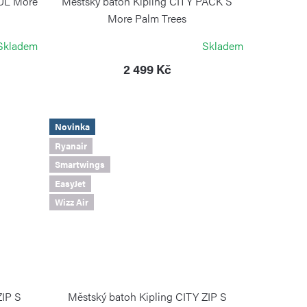
OUL More
Městský batoh Kipling CITY PACK S
More Palm Trees
KIPLING
Skladem
Skladem
2 499 Kč
Novinka
Ryanair
Smartwings
EasyJet
Wizz Air
ZIP S
Městský batoh Kipling CITY ZIP S