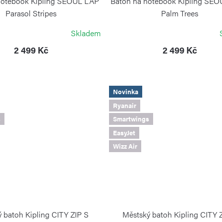
notebook Kipling SEOUL LAP
Batoh na notebook Kipling SE
Parasol Stripes
Palm Trees
KIPLING
KIPLING
Skladem
2 499 Kč
2 499 Kč
Novinka
Ryanair
s
Smartwings
EasyJet
Wizz Air
 batoh Kipling CITY ZIP S
Městský batoh Kipling CITY 