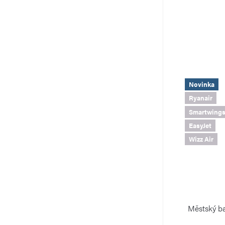
Novinka
Ryanair
Smartwing
EasyJet
Wizz Air
Městský ba