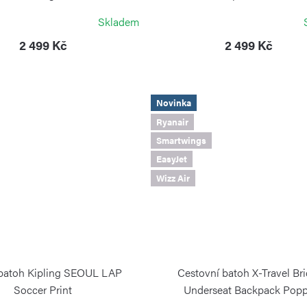
KIPLING
KIPLING
Skladem
2 499 Kč
2 499 Kč
Novinka
Ryanair
Smartwings
EasyJet
Wizz Air
 batoh Kipling SEOUL LAP
Cestovní batoh X-Travel Bri
Soccer Print
Underseat Backpack Pop