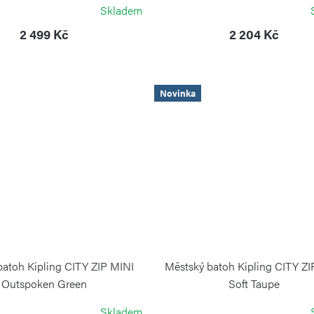
KIPLING
BRIC`S
Skladem
2 499 Kč
2 204 Kč
Novinka
batoh Kipling CITY ZIP MINI
Městský batoh Kipling CITY ZI
Outspoken Green
Soft Taupe
KIPLING
KIPLING
Skladem