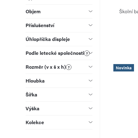
o
r
Objem
Školní 
d
o
Příslušenství
u
d
Úhlopříčka displeje
k
u
Podle letecké společnosti
?
t
k
Rozměr (v x š x h)
?
Novinka
ů
t
Hloubka
ů
Šířka
Výška
Kolekce