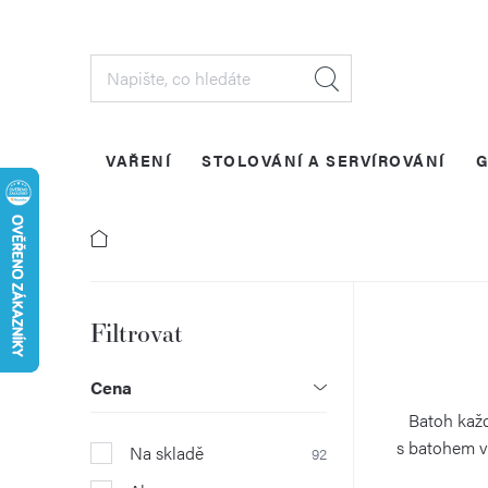
Přejít
na
obsah
VAŘENÍ
STOLOVÁNÍ A SERVÍROVÁNÍ
G
P
o
Cena
s
Batoh každ
s batohem vy
Na skladě
92
t