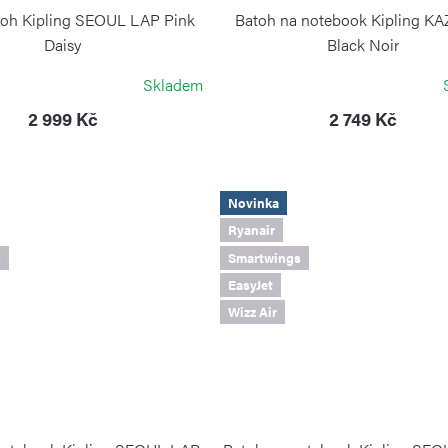
toh Kipling SEOUL LAP Pink
Batoh na notebook Kipling KA
Daisy
Black Noir
KIPLING
KIPLING
Skladem
2 999 Kč
2 749 Kč
Novinka
Ryanair
s
Smartwings
EasyJet
Wizz Air