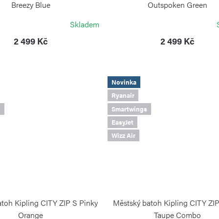
Breezy Blue
Outspoken Green
KIPLING
KIPLING
Skladem
2 499 Kč
2 499 Kč
Novinka
Ryanair
s
Smartwings
EasyJet
Wizz Air
toh Kipling CITY ZIP S Pinky
Městský batoh Kipling CITY ZIP
Orange
Taupe Combo