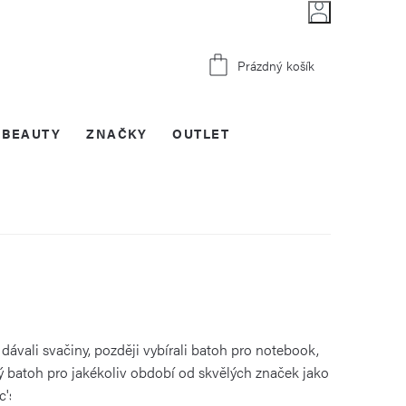
Nákupní
Prázdný košík
košík
BEAUTY
ZNAČKY
OUTLET
dávali svačiny, později vybírali batoh pro notebook,
vý batoh pro jakékoliv období od skvělých značek jako
c's.