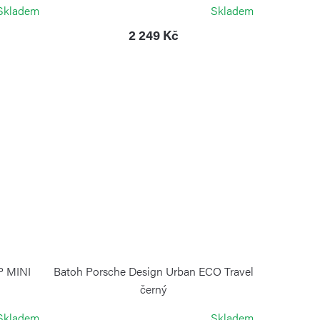
KIPLING
Skladem
Skladem
2 249 Kč
P MINI
Batoh Porsche Design Urban ECO Travel
černý
PORSCHE DESIGN
Skladem
Skladem