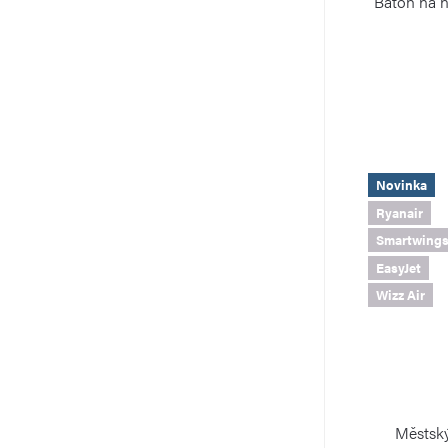
Batoh na 
Novinka
Ryanair
Smartwing
EasyJet
Wizz Air
Městský