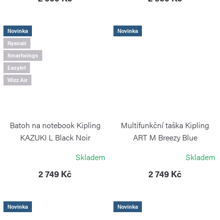
Novinka
Novinka
Ryanair
Smartwings
EasyJet
Wizz Air
Batoh na notebook Kipling
Multifunkční taška Kipling
KAZUKI L Black Noir
ART M Breezy Blue
KIPLING
KIPLING
Skladem
Skladem
2 749 Kč
2 749 Kč
Novinka
Novinka