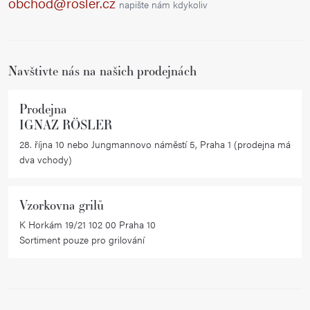
obchod@rosler.cz
napište nám kdykoliv
r
t
v
í
k
Navštivte nás na našich prodejnách
y
v
ý
Prodejna
IGNAZ RÖSLER
p
i
28. října 10 nebo Jungmannovo náměstí 5, Praha 1 (prodejna má
dva vchody)
s
u
Vzorkovna grilů
K Horkám 19/21 102 00 Praha 10
Sortiment pouze pro grilování