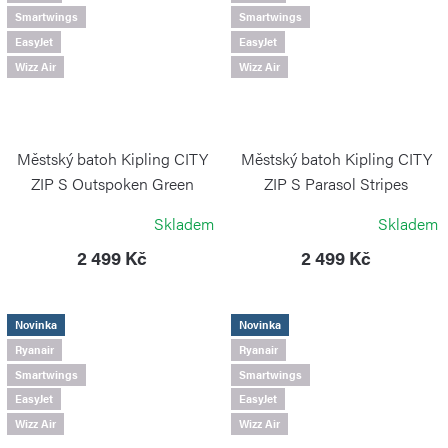
Smartwings
Smartwings
EasyJet
EasyJet
Wizz Air
Wizz Air
Městský batoh Kipling CITY
Městský batoh Kipling CITY
ZIP S Outspoken Green
ZIP S Parasol Stripes
KIPLING
KIPLING
Skladem
Skladem
2 499 Kč
2 499 Kč
Novinka
Novinka
Ryanair
Ryanair
Smartwings
Smartwings
EasyJet
EasyJet
Wizz Air
Wizz Air