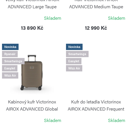
t
o
ADVANCED Large Taupe
ADVANCED Medium Taupe
Brown
Brown
ů
d
Skladem
Skladem
VICTORINOX
VICTORINOX
u
13 890 Kč
12 990 Kč
k
t
Novinka
Novinka
ů
Ryanair
Smartwings
Smartwings
EasyJet
EasyJet
Wizz Air
Wizz Air
Kabinový kufr Victorinox
Kufr do letadla Victorinox
AIROX ADVANCED Global
AIROX ADVANCED Frequent
Carry-On Taupe Brown
Flyer Carry-On Taupe Brown
Skladem
Skladem
VICTORINOX
VICTORINOX