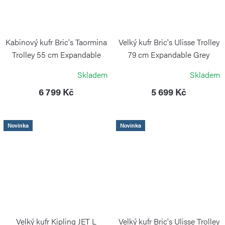
Kabinový kufr Bric's Taormina
Velký kufr Bric's Ulisse Trolley
Trolley 55 cm Expandable
79 cm Expandable Grey
Honey
BRIC`S
Skladem
Skladem
BRIC`S
6 799 Kč
5 699 Kč
Novinka
Novinka
Velký kufr Kipling JET L
Velký kufr Bric's Ulisse Trolley