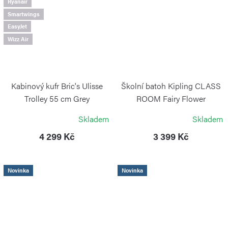
Ryanair
Smartwings
EasyJet
Wizz Air
Kabinový kufr Bric's Ulisse
Školní batoh Kipling CLASS
Trolley 55 cm Grey
ROOM Fairy Flower
BRIC`S
KIPLING
Skladem
Skladem
4 299 Kč
3 399 Kč
Novinka
Novinka