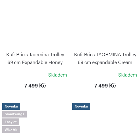
Kufr Bric's Taormina Trolley
Kufr Brics TAORMINA Trolley
69 cm Expandable Honey
69 cm expandable Cream
BRIC`S
BRIC`S
Skladem
Skladem
7 499 Kč
7 499 Kč
Novinka
Novinka
Smartwings
EasyJet
Wizz Air