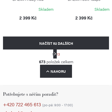
KIPLING
KIPLING
Skladem
Skladem
2 399 Kč
2 399 Kč
NAČÍST 52 DALŠÍCH
S
1
13
t
O
673
položek celkem
r
v
á
NAHORU
l
n
á
k
d
o
Z
a
v
Potřebujete s něčím poradit?
á
á
c
p
+420 722 465 613
n
í
(po-pá: 9:00 - 17:00)
í
a
p