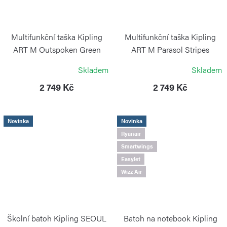
Multifunkční taška Kipling
Multifunkční taška Kipling
ART M Outspoken Green
ART M Parasol Stripes
KIPLING
KIPLING
Skladem
Skladem
2 749 Kč
2 749 Kč
Novinka
Novinka
Ryanair
Smartwings
EasyJet
Wizz Air
Školní batoh Kipling SEOUL
Batoh na notebook Kipling