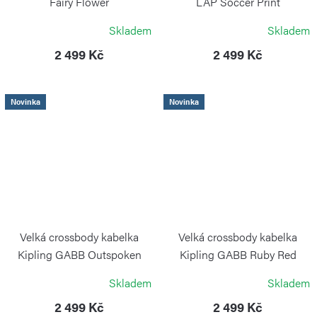
Fairy Flower
LAP Soccer Print
KIPLING
KIPLING
Skladem
Skladem
2 499 Kč
2 499 Kč
Novinka
Novinka
Velká crossbody kabelka
Velká crossbody kabelka
Kipling GABB Outspoken
Kipling GABB Ruby Red
Green
KIPLING
Skladem
Skladem
KIPLING
2 499 Kč
2 499 Kč