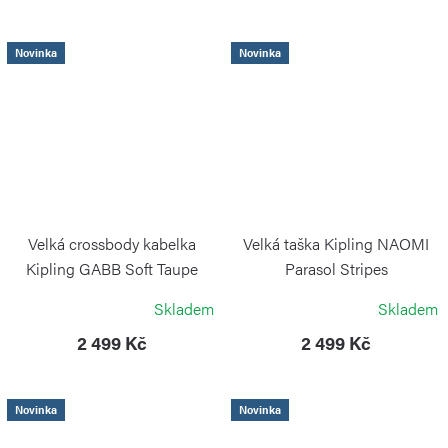
Novinka
Novinka
Velká crossbody kabelka
Velká taška Kipling NAOMI
Kipling GABB Soft Taupe
Parasol Stripes
KIPLING
KIPLING
Skladem
Skladem
2 499 Kč
2 499 Kč
Novinka
Novinka