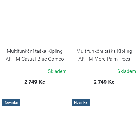
Multifunkční taška Kipling
Multifunkční taška Kipling
ART M Casual Blue Combo
ART M More Palm Trees
KIPLING
KIPLING
Skladem
Skladem
2 749 Kč
2 749 Kč
Novinka
Novinka