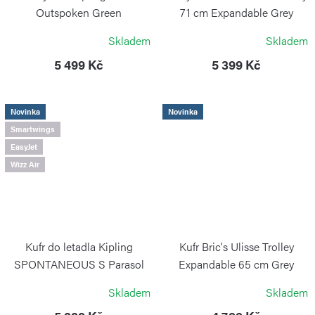
Outspoken Green
71 cm Expandable Grey
KIPLING
BRIC`S
Skladem
Skladem
5 499 Kč
5 399 Kč
Novinka
Novinka
Smartwings
EasyJet
Wizz Air
Kufr do letadla Kipling
Kufr Bric's Ulisse Trolley
SPONTANEOUS S Parasol
Expandable 65 cm Grey
Stripes
BRIC`S
Skladem
Skladem
KIPLING