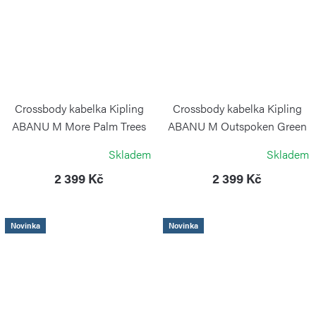
Crossbody kabelka Kipling
Crossbody kabelka Kipling
ABANU M More Palm Trees
ABANU M Outspoken Green
KIPLING
KIPLING
Skladem
Skladem
2 399 Kč
2 399 Kč
Novinka
Novinka