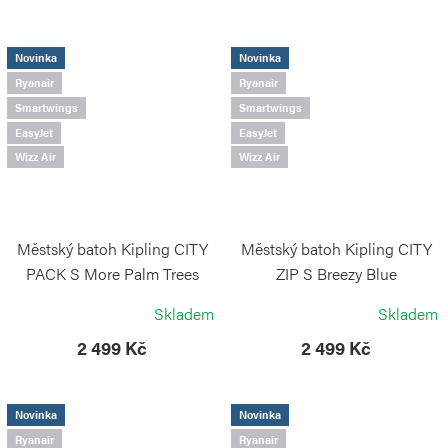
Novinka
Novinka
Ryanair
Ryanair
Smartwings
Smartwings
EasyJet
EasyJet
Wizz Air
Wizz Air
Městský batoh Kipling CITY
Městský batoh Kipling CITY
PACK S More Palm Trees
ZIP S Breezy Blue
KIPLING
KIPLING
Skladem
Skladem
2 499 Kč
2 499 Kč
Novinka
Novinka
Ryanair
Ryanair