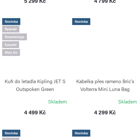
5 299 Kč
4 799 Kč
Novinka
Novinka
Ryanair
Smartwings
EasyJet
Wizz Air
Kufr do letadla Kipling JET S
Kabelka přes rameno Bric's
Outspoken Green
Volterra Mini Luna Bag
Tobacco
KIPLING
Skladem
Skladem
BRIC`S
4 499 Kč
4 299 Kč
Novinka
Novinka