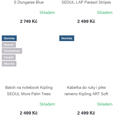
S Dungaree Blue
SEOUL LAP Parasol Stripes
KIPLING
KIPLING
Skladem
Skladem
2 749 Kč
2 499 Kč
Novinka
Novinka
Ryanair
Smartwings
EasyJet
Wizz Air
Batoh na notebook Kipling
Kabelka do ruky i přes
SEOUL More Palm Trees
rameno Kipling ART Soft
Sand
KIPLING
Skladem
Skladem
KIPLING
2 499 Kč
2 499 Kč