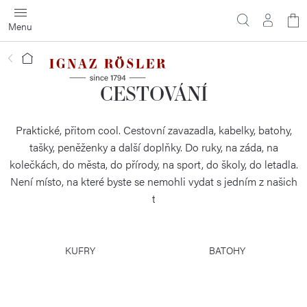
Přejít
N
na
obsah
ko
Domů
CESTOVÁNÍ
Praktické, přitom cool. Cestovní zavazadla, kabelky, batohy,
tašky, peněženky a další doplňky. Do ruky, na záda, na
kolečkách, do města, do přírody, na sport, do školy, do letadla.
Není místo, na které byste se nemohli vydat s jedním z našich
zavazadel. Stačí si vybrat.
KUFRY
BATOHY