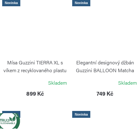
Novinka
Novinka
Mísa Guzzini TIERRA XL s
Elegantní designový džbán
víkem z recyklovaného plastu
Guzzini BALLOON Matcha
bílá
green
Skladem
Skladem
GUZZINI
GUZZINI
899 Kč
749 Kč
Novinka
Novinka