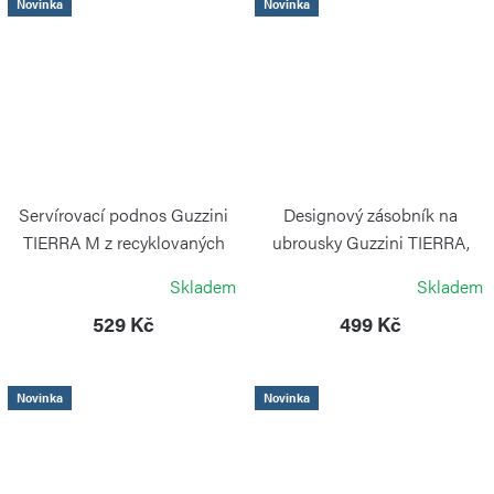
Novinka
Novinka
Servírovací podnos Guzzini
Designový zásobník na
TIERRA M z recyklovaných
ubrousky Guzzini TIERRA,
PET lahví, bílý
bílý
Skladem
Skladem
GUZZINI
GUZZINI
529 Kč
499 Kč
Novinka
Novinka