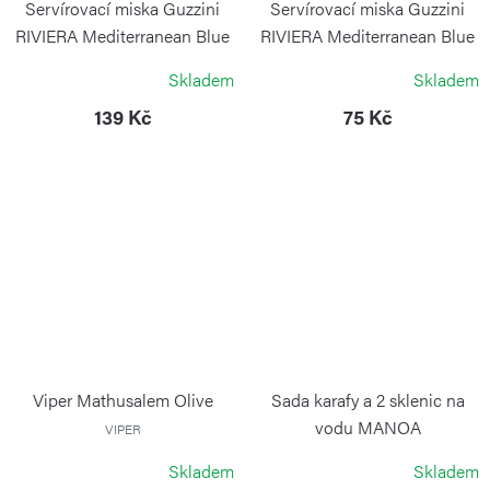
Servírovací miska Guzzini
Servírovací miska Guzzini
RIVIERA Mediterranean Blue
RIVIERA Mediterranean Blue
Ø 12,5 cm
Ø 8,5 cm
Skladem
Skladem
GUZZINI
GUZZINI
139 Kč
75 Kč
Viper Mathusalem Olive
Sada karafy a 2 sklenic na
vodu MANOA
VIPER
ZWIESEL GLAS
Skladem
Skladem