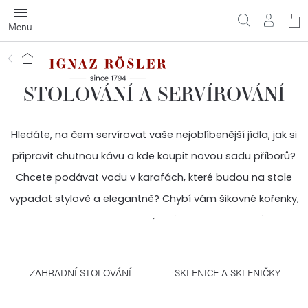
Přejít
N
na
obsah
ko
Domů
STOLOVÁNÍ A SERVÍROVÁNÍ
Hledáte, na čem servírovat vaše nejoblíbenější jídla, jak si
připravit chutnou kávu a kde koupit novou sadu příborů?
Chcete podávat vodu v karafách, které budou na stole
vypadat stylově a elegantně? Chybí vám šikovné kořenky,
misky nebo kvalitní příbory? Právě jste našli. Vybírejte!
ZAHRADNÍ STOLOVÁNÍ
SKLENICE A SKLENIČKY