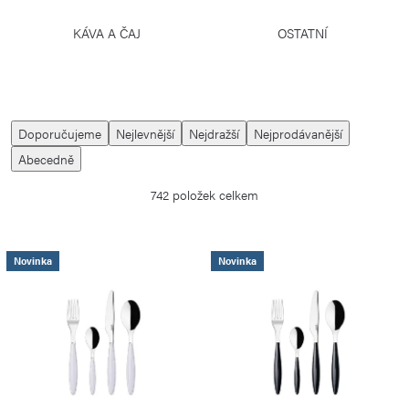
KÁVA A ČAJ
OSTATNÍ
Ř
Doporučujeme
Nejlevnější
Nejdražší
Nejprodávanější
a
Abecedně
z
742
položek celkem
e
n
í
V
Novinka
Novinka
p
ý
r
p
o
i
d
s
u
p