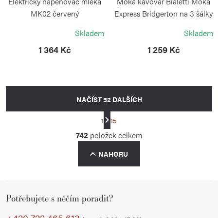
Elektrický napěňovač mléka
Moka kávovar Bialetti Moka
MK02 červený
Express Bridgerton na 3 šálky
BIALETTI
BIALETTI
Skladem
Skladem
1 364 Kč
1 259 Kč
NAČÍST 52 DALŠÍCH
S
1
15
t
O
742
položek celkem
r
v
á
NAHORU
l
n
á
k
d
o
Z
a
v
Potřebujete s něčím poradit?
á
á
c
p
+420 722 465 613
n