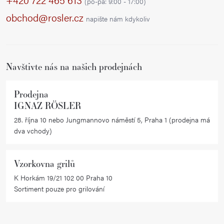
í
(po-pá: 9:00 - 17:00)
í
a
p
obchod@rosler.cz
napište nám kdykoliv
r
t
v
í
k
Navštivte nás na našich prodejnách
y
v
ý
Prodejna
IGNAZ RÖSLER
p
i
28. října 10 nebo Jungmannovo náměstí 5, Praha 1 (prodejna má
dva vchody)
s
u
Vzorkovna grilů
K Horkám 19/21 102 00 Praha 10
Sortiment pouze pro grilování