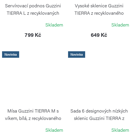
Servírovací podnos Guzzini
Vysoké sklenice Guzzini
TIERRA L z recyklovaných
TIERRA z recyklovaného
PET lahví, bílý
plastu, sada 6 ks
Skladem
Skladem
GUZZINI
GUZZINI
799 Kč
649 Kč
Novinka
Novinka
Mísa Guzzini TIERRA M s
Sada 6 designových nízkých
víkem, bílá, z recyklovaného
sklenic Guzzini TIERRA z
plastu
recyklovaných PET lahví
Skladem
Skladem