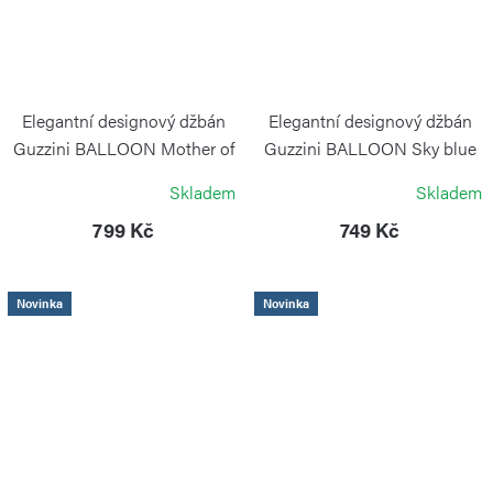
Elegantní designový džbán
Elegantní designový džbán
Guzzini BALLOON Mother of
Guzzini BALLOON Sky blue
Pearl
GUZZINI
Skladem
Skladem
GUZZINI
799 Kč
749 Kč
Novinka
Novinka