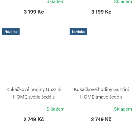
Skladem
Skladem
GUZZINI
GUZZINI
3 199 Kč
3 199 Kč
Novinka
Novinka
Kukačkové hodiny Guzzini
Kukačkové hodiny Guzzini
HOME světle šedé s
HOME tmavě šedé s
kyvadlem QQ
kyvadlem QQ
Skladem
Skladem
GUZZINI
GUZZINI
2 749 Kč
2 749 Kč