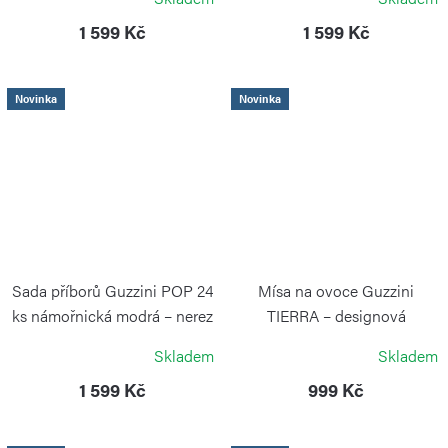
1 599 Kč
1 599 Kč
Novinka
Novinka
Sada příborů Guzzini POP 24
Mísa na ovoce Guzzini
ks námořnická modrá – nerez
TIERRA – designová
multifunkční mísa, bílá
GUZZINI
Skladem
Skladem
GUZZINI
1 599 Kč
999 Kč