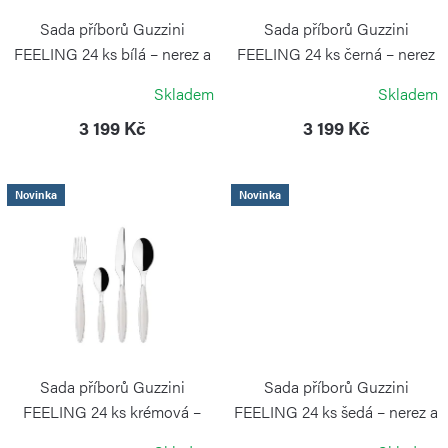
k
r
Sada příborů Guzzini
Sada příborů Guzzini
t
o
FEELING 24 ks bílá – nerez a
FEELING 24 ks černá – nerez
plast
a plast
ů
d
Skladem
Skladem
GUZZINI
GUZZINI
u
3 199 Kč
3 199 Kč
k
t
Novinka
Novinka
ů
Sada příborů Guzzini
Sada příborů Guzzini
FEELING 24 ks krémová –
FEELING 24 ks šedá – nerez a
nerez a plast
plast