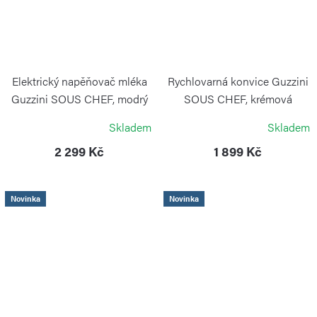
Elektrický napěňovač mléka
Rychlovarná konvice Guzzini
Guzzini SOUS CHEF, modrý
SOUS CHEF, krémová
GUZZINI
GUZZINI
Skladem
Skladem
2 299 Kč
1 899 Kč
Novinka
Novinka