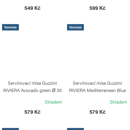
GUZZINI
GUZZINI
549 Kč
599 Kč
Novinka
Novinka
Servírovací mísa Guzzini
Servírovací mísa Guzzini
RIVIERA Avocado green Ø 30
RIVIERA Mediterranean Blue
cm
Ø 30 cm
Skladem
Skladem
GUZZINI
GUZZINI
579 Kč
579 Kč