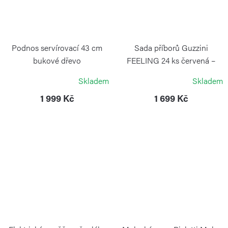
Podnos servírovací 43 cm
Sada příborů Guzzini
bukové dřevo
FEELING 24 ks červená –
nerez a plast
ARTELEGNO
Skladem
Skladem
GUZZINI
1 999 Kč
1 699 Kč