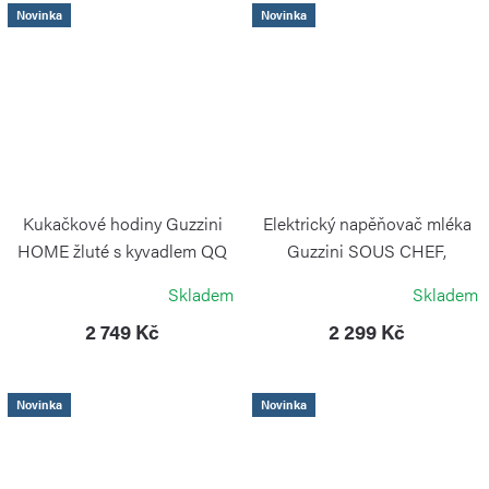
Novinka
Novinka
Kukačkové hodiny Guzzini
Elektrický napěňovač mléka
HOME žluté s kyvadlem QQ
Guzzini SOUS CHEF,
krémový
GUZZINI
Skladem
Skladem
GUZZINI
2 749 Kč
2 299 Kč
Novinka
Novinka