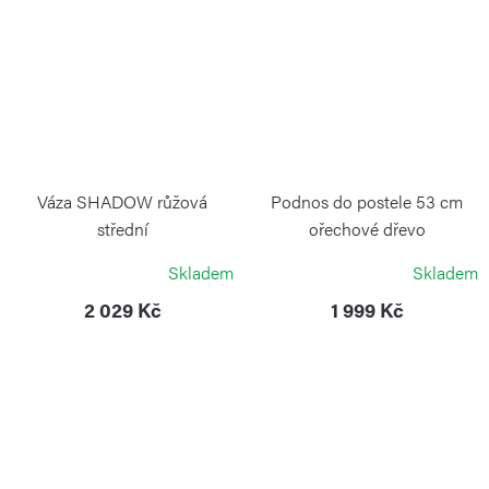
Váza SHADOW růžová
Podnos do postele 53 cm
střední
ořechové dřevo
ZWIESEL GLAS
CONTINENTA
Skladem
Skladem
2 029 Kč
1 999 Kč