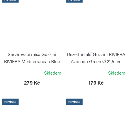
Servírovací mísa Guzzini
Dezertní talíř Guzzini RIVIERA
RIVIERA Mediterranean Blue
Avocado Green Ø 21,5 cm
Ø 18 cm
GUZZINI
Skladem
Skladem
GUZZINI
279 Kč
179 Kč
Novinka
Novinka