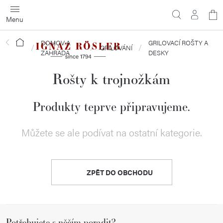
Přejít
N
na
obsah
ko
DOMOV A
GRILOVACÍ ROŠTY A
Domů
GRILOVÁNÍ
ZAHRADA
DESKY
Rošty k trojnožkám
Produkty teprve připravujeme.
Můžete se ale podívat na ostatní kategorie.
ZPĚT DO OBCHODU
Z
Potřebujete s něčím poradit?