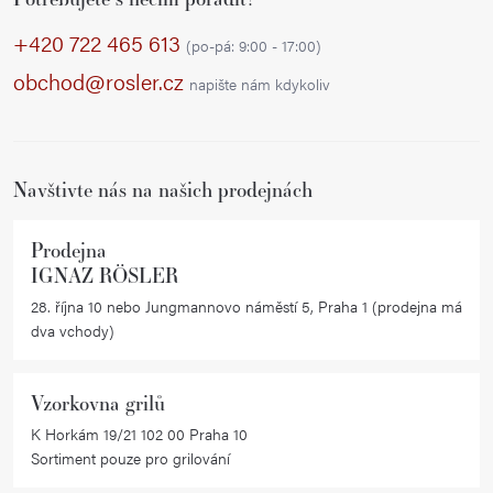
á
p
+420 722 465 613
(po-pá: 9:00 - 17:00)
a
obchod@rosler.cz
napište nám kdykoliv
t
í
Navštivte nás na našich prodejnách
Prodejna
IGNAZ RÖSLER
28. října 10 nebo Jungmannovo náměstí 5, Praha 1 (prodejna má
dva vchody)
Vzorkovna grilů
K Horkám 19/21 102 00 Praha 10
Sortiment pouze pro grilování