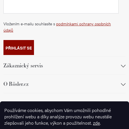
Vložením e-mailu souhlasíte s
podmínkami ochrany osobních
údajů
PŘIHLÁSIT SE
Zákaznický servis
O Rösler.cz
Sledujte nás
Používáme cookies, abychom Vám umožnili pohodlné
prohlížení webu a díky analýze provozu webu neustále
zlepšovali jeho funkce, výkon a použitelnost.
zde
.