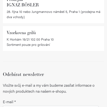
y
IGNAZ RÖSLER
v
28. října 10 nebo Jungmannovo náměstí 5, Praha 1 (prodejna má
ý
dva vchody)
p
i
Vzorkovna grilů
s
K Horkám 19/21 102 00 Praha 10
u
Sortiment pouze pro grilování
Odebírat newsletter
Vložte svůj e-mail a my vám budeme zasílat informace o
nových produktech na našem e-shopu.
E-mail