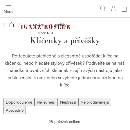
Přejít
N
na
obsah
ko
Domů
CESTOVÁNÍ
Doplňky
Klíčenky a přívěšky
Potřebujete přehledně a elegantně uspořádat klíče na
klíčenku, nebo hledáte stylový přívěsek? Podívejte se na naši
nabídku inovativních klíčenek a zajímavých nástrojů jako
příslušenství k nim, nebo si vyberte jedinečnou ozdobu na
klíče.
Ř
Doporučujeme
Nejlevnější
Nejdražší
Nejprodávanější
a
Abecedně
z
28
položek celkem
e