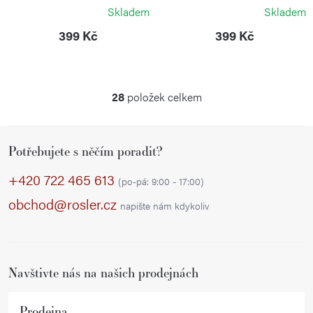
VICTORINOX
VICTORINOX
Skladem
Skladem
399 Kč
399 Kč
28
položek celkem
O
v
Z
l
Potřebujete s něčím poradit?
á
á
p
d
+420 722 465 613
(po-pá: 9:00 - 17:00)
a
a
obchod@rosler.cz
napište nám kdykoliv
c
t
í
í
p
r
Navštivte nás na našich prodejnách
v
k
Prodejna