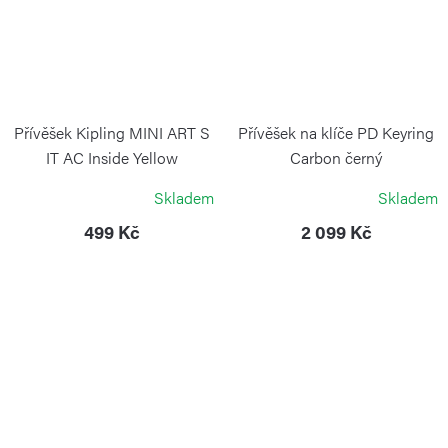
Přívěšek Kipling MINI ART S
Přívěšek na klíče PD Keyring
IT AC Inside Yellow
Carbon černý
KIPLING
PORSCHE DESIGN
Skladem
Skladem
499 Kč
2 099 Kč