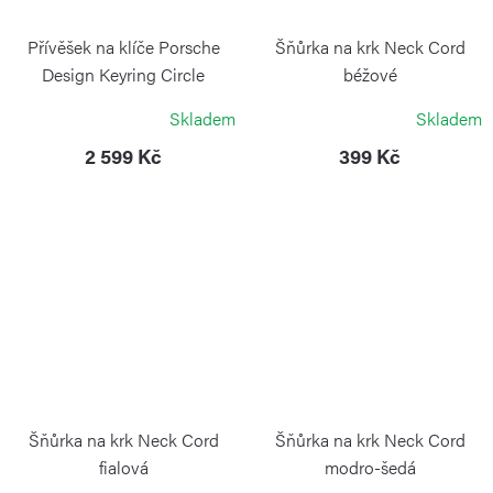
Přívěšek na klíče Porsche
Šňůrka na krk Neck Cord
Design Keyring Circle
béžové
Anthracite
VICTORINOX
Skladem
Skladem
PORSCHE DESIGN
2 599 Kč
399 Kč
Šňůrka na krk Neck Cord
Šňůrka na krk Neck Cord
fialová
modro-šedá