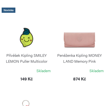
n
í
V
Novinka
p
ý
r
p
o
i
d
s
u
p
k
r
Přívěšek Kipling SMILEY
Peněženka Kipling MONEY
t
o
LEMON Puller Multicolor
LAND Memory Pink
ů
KIPLING
KIPLING
d
Skladem
Skladem
u
149 Kč
874 Kč
k
t
ů