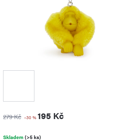
195 Kč
279 Kč
–30 %
Měrná
Skladem
(>5 ks)