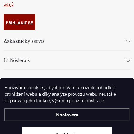
údajů
PŘIHLÁSIT SE
Zákaznický servis
O Rösler.cz
Sledujte nás
Používáme cookies, abychom Vám umožnili pohodlné
prohlížení webu a díky analýze provozu webu neustále
zlepšovali jeho funkce, výkon a použitelnost.
zde
.
Nastavení
Copyright 2026
Ignazrosler.cz
. Všechna práva vyhrazena.
Upravit
nastavení cookies