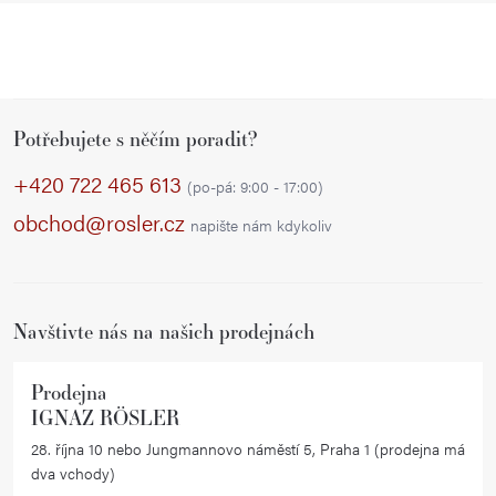
Z
Potřebujete s něčím poradit?
á
p
+420 722 465 613
(po-pá: 9:00 - 17:00)
a
obchod@rosler.cz
napište nám kdykoliv
t
í
Navštivte nás na našich prodejnách
Prodejna
IGNAZ RÖSLER
28. října 10 nebo Jungmannovo náměstí 5, Praha 1 (prodejna má
dva vchody)