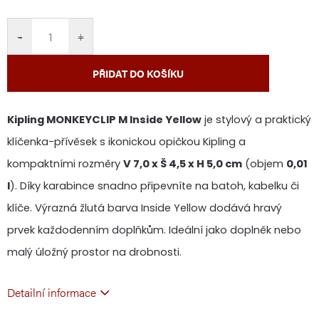
cena:
−
+
PŘIDAT DO KOŠÍKU
Kipling MONKEYCLIP M Inside Yellow
je stylový a praktický
klíčenka-přívěsek s ikonickou opičkou Kipling a
kompaktními rozměry
V 7,0 x Š 4,5 x H 5,0 cm
(objem
0,01
l
). Díky karabince snadno připevníte na batoh, kabelku či
klíče. Výrazná žlutá barva Inside Yellow dodává hravý
prvek každodenním doplňkům. Ideální jako doplněk nebo
malý úložný prostor na drobnosti.
Detailní informace