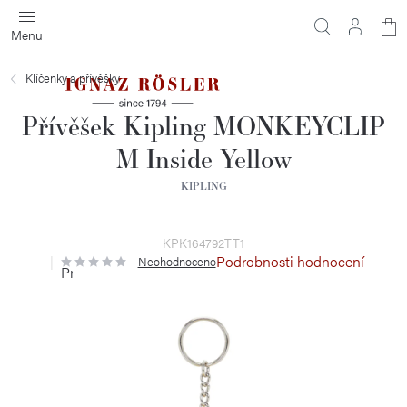
Přejít
N
na
obsah
ko
Klíčenky a přívěšky
Přívěšek Kipling MONKEYCLIP
M Inside Yellow
KIPLING
KPK164792TT1
Podrobnosti hodnocení
Neohodnoceno
Průměrné
hodnocení
produktu
je
0,0
z
5
hvězdiček.