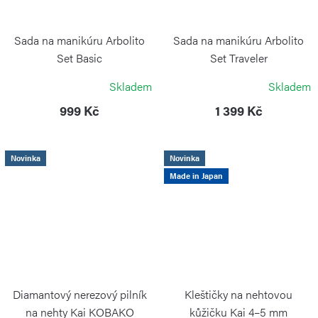
Sada na manikúru Arbolito
Sada na manikúru Arbolito
Set Basic
Set Traveler
BÖKER ARBOLITO
BÖKER ARBOLITO
Skladem
Skladem
999 Kč
1 399 Kč
Novinka
Novinka
Made in Japan
Diamantový nerezový pilník
Kleštičky na nehtovou
na nehty Kai KOBAKO
kůžičku Kai 4–5 mm