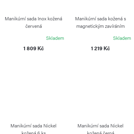
Manikúrní sada Inox kožená
Manikúrní sada kožená s
červená
magnetickým zavíráním
růžová
ALPEN
Skladem
Skladem
ALPEN
1 809 Kč
1 219 Kč
Manikúrní sada Nickel
Manikúrní sada Nickel
kožená 6 ks
kožená černá