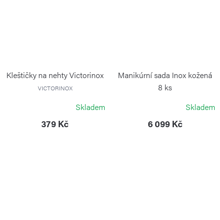
Kleštičky na nehty Victorinox
Manikúrní sada Inox kožená
8 ks
VICTORINOX
ALPEN
Skladem
Skladem
379 Kč
6 099 Kč