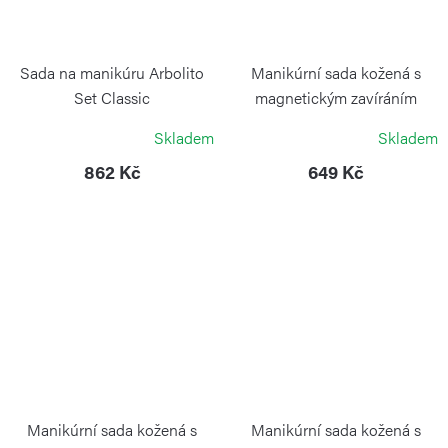
Sada na manikúru Arbolito
Manikúrní sada kožená s
Set Classic
magnetickým zavíráním
modrá
BÖKER ARBOLITO
Skladem
Skladem
ALPEN
862 Kč
649 Kč
Manikúrní sada kožená s
Manikúrní sada kožená s