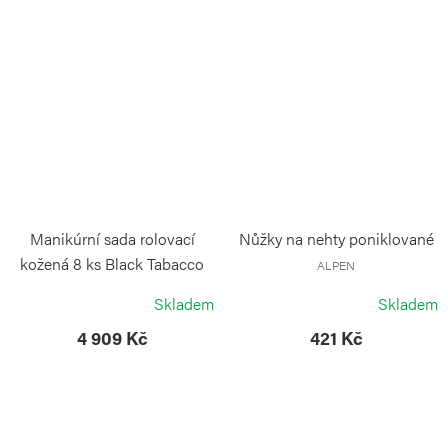
Manikúrní sada rolovací
Nůžky na nehty poniklované
kožená 8 ks Black Tabacco
ALPEN
ALPEN
Skladem
Skladem
4 909 Kč
421 Kč