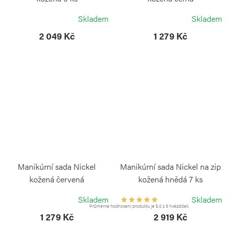
ALPEN
ALPEN
Skladem
Skladem
2 049 Kč
1 279 Kč
Manikúrní sada Nickel
Manikúrní sada Nickel na zip
kožená červená
kožená hnědá 7 ks
ALPEN
ALPEN
Skladem
Skladem
Průměrné hodnocení produktu je 5,0 z 5 hvězdiček.
1 279 Kč
2 919 Kč