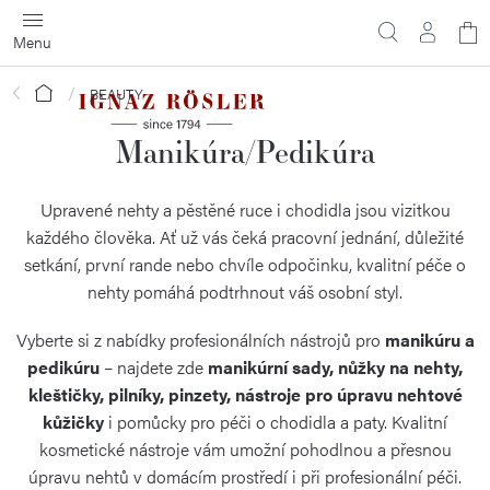
Přejít
N
na
obsah
ko
Domů
BEAUTY
Manikúra/Pedikúra
Upravené nehty a pěstěné ruce i chodidla jsou vizitkou
každého člověka. Ať už vás čeká pracovní jednání, důležité
setkání, první rande nebo chvíle odpočinku, kvalitní péče o
nehty pomáhá podtrhnout váš osobní styl.
Vyberte si z nabídky profesionálních nástrojů pro
manikúru a
pedikúru
– najdete zde
manikúrní sady, nůžky na nehty,
kleštičky, pilníky, pinzety, nástroje pro úpravu nehtové
kůžičky
i pomůcky pro péči o chodidla a paty. Kvalitní
kosmetické nástroje vám umožní pohodlnou a přesnou
úpravu nehtů v domácím prostředí i při profesionální péči.