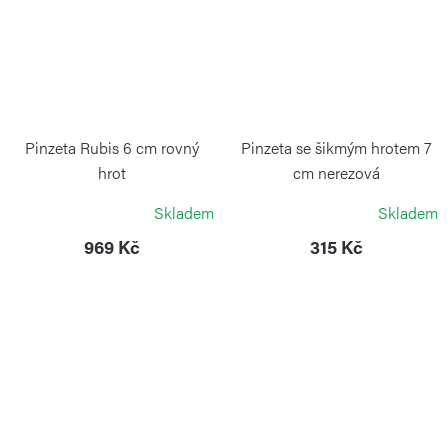
Pinzeta Rubis 6 cm rovný
Pinzeta se šikmým hrotem 7
hrot
cm nerezová
VICTORINOX
ALPEN
Skladem
Skladem
969 Kč
315 Kč