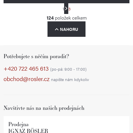
S
1
3
t
O
124
položek celkem
r
v
á
NAHORU
l
n
á
k
d
o
Z
a
v
Potřebujete s něčím poradit?
á
á
c
p
+420 722 465 613
n
í
(po-pá: 9:00 - 17:00)
í
a
p
obchod@rosler.cz
napište nám kdykoliv
r
t
v
í
k
Navštivte nás na našich prodejnách
y
v
ý
Prodejna
IGNAZ RÖSLER
p