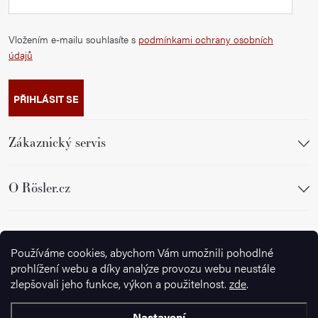
Vložením e-mailu souhlasíte s
podmínkami ochrany osobních
údajů
PŘIHLÁSIT SE
Zákaznický servis
O Rösler.cz
Sledujte nás
Používáme cookies, abychom Vám umožnili pohodlné
prohlížení webu a díky analýze provozu webu neustále
zlepšovali jeho funkce, výkon a použitelnost.
zde
.
Nastavení