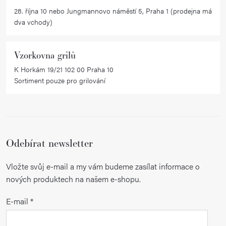
i
28. října 10 nebo Jungmannovo náměstí 5, Praha 1 (prodejna má
dva vchody)
s
u
Vzorkovna grilů
K Horkám 19/21 102 00 Praha 10
Sortiment pouze pro grilování
Odebírat newsletter
Vložte svůj e-mail a my vám budeme zasílat informace o
nových produktech na našem e-shopu.
E-mail