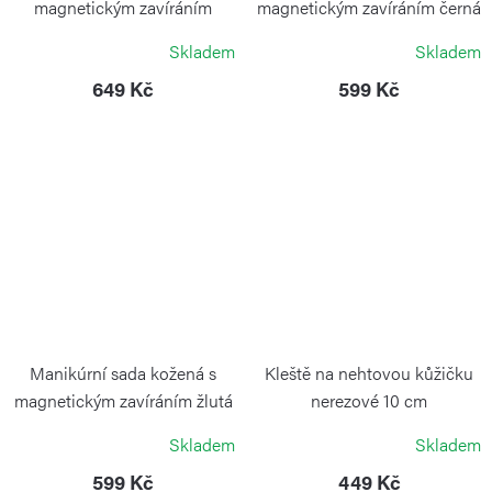
magnetickým zavíráním
magnetickým zavíráním černá
oranžová
ALPEN
Skladem
Skladem
ALPEN
649 Kč
599 Kč
Manikúrní sada kožená s
Kleště na nehtovou kůžičku
magnetickým zavíráním žlutá
nerezové 10 cm
ALPEN
ALPEN
Skladem
Skladem
599 Kč
449 Kč