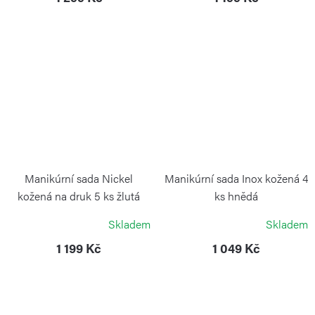
Manikúrní sada Nickel
Manikúrní sada Inox kožená 4
kožená na druk 5 ks žlutá
ks hnědá
ALPEN
ALPEN
Skladem
Skladem
1 199 Kč
1 049 Kč