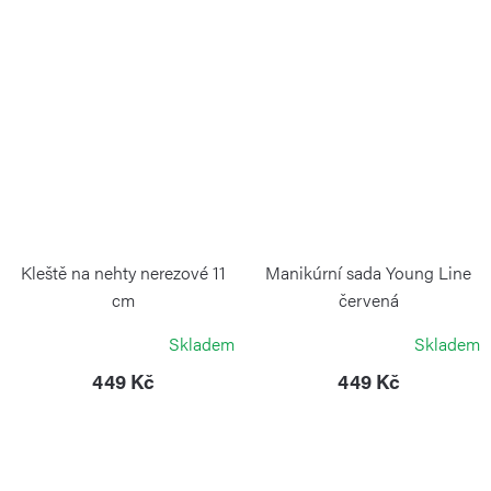
Kleště na nehty nerezové 11
Manikúrní sada Young Line
cm
červená
ALPEN
ALPEN
Skladem
Skladem
449 Kč
449 Kč