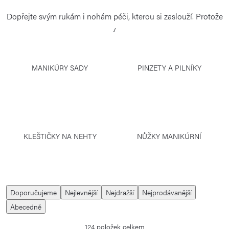
Dopřejte svým rukám i nohám péči, kterou si zaslouží. Protože
vaše ruce o vás prozradí více, než si možná myslíte.
MANIKÚRY SADY
PINZETY A PILNÍKY
KLEŠTIČKY NA NEHTY
NŮŽKY MANIKÚRNÍ
Ř
Doporučujeme
Nejlevnější
Nejdražší
Nejprodávanější
a
Abecedně
z
124
položek celkem