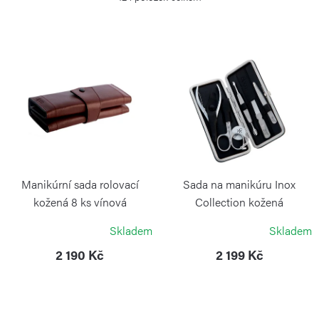
e
n
í
V
p
ý
r
p
o
i
d
s
u
p
k
r
Manikúrní sada rolovací
Sada na manikúru Inox
t
o
kožená 8 ks vínová
Collection kožená
ů
ALPEN
ALPEN
d
Skladem
Skladem
u
2 190 Kč
2 199 Kč
k
t
ů