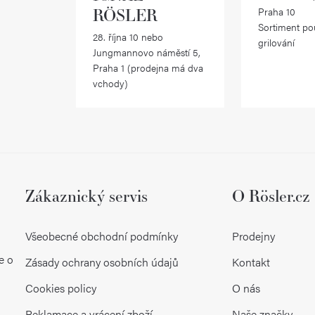
RÖSLER
Praha 10
í
Sortiment po
28. října 10 nebo
p
grilování
Jungmannovo náměstí 5,
r
Praha 1 (prodejna má dva
vchody)
v
k
y
v
ý
Zákaznický servis
O Rösler.cz
p
Všeobecné obchodní podmínky
Prodejny
i
e o
Zásady ochrany osobních údajů
Kontakt
s
Cookies policy
O nás
u
Reklamace a vrácení zboží
Naše značky