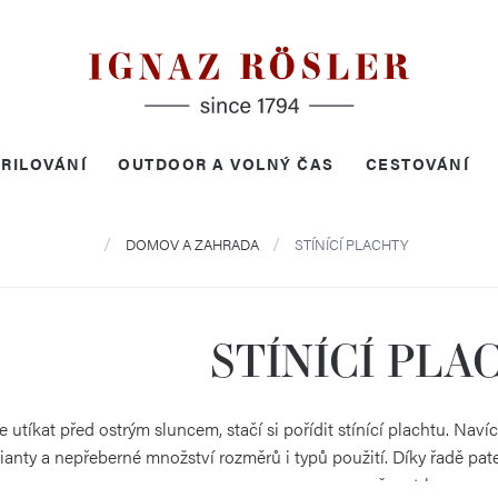
RILOVÁNÍ
OUTDOOR A VOLNÝ ČAS
CESTOVÁNÍ
Domů
DOMOV A ZAHRADA
STÍNÍCÍ PLACHTY
STÍNÍCÍ PLA
 utíkat před ostrým sluncem, stačí si pořídit stínící plachtu. Na
ianty a nepřeberné množství rozměrů i typů použití. Díky řadě pa
našem trhu.