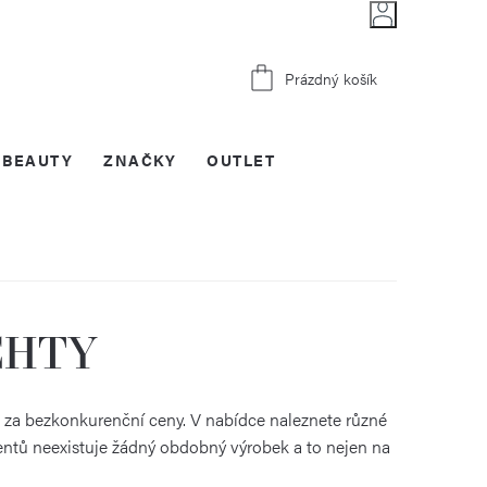
Nákupní
Prázdný košík
košík
BEAUTY
ZNAČKY
OUTLET
CHTY
víc za bezkonkurenční ceny. V nabídce naleznete různé
tentů neexistuje žádný obdobný výrobek a to nejen na