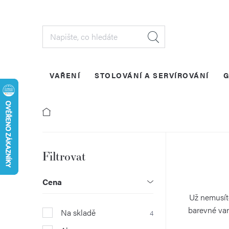
Přejít
na
obsah
VAŘENÍ
STOLOVÁNÍ A SERVÍROVÁNÍ
G
P
o
Cena
s
Už nemusíte
barevné var
Na skladě
4
t