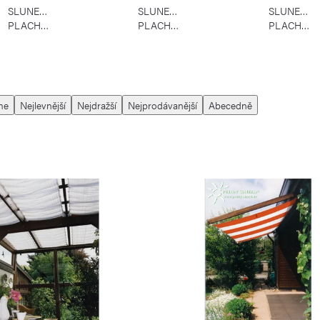
SLUNEČNÍ
SLUNEČNÍ
SLUNEČNÍ
PLACHTY
PLACHTY
PLACHTY
NA
NA
OCELOVÉ
ELASTICK
TYČI
LANECH
me
Nejlevnější
Nejdražší
Nejprodávanější
Abecedně