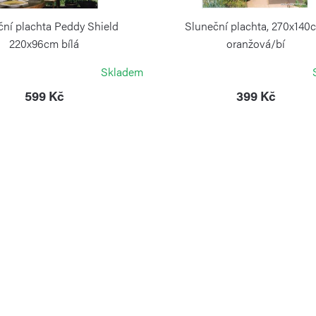
ční plachta Peddy Shield
Sluneční plachta, 270x140
220x96cm bílá
oranžová/bí
PEDDY SHIELD
PEDDY SHIELD
Skladem
599 Kč
399 Kč