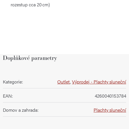
rozestup cca 20 cm)
Doplňkové parametry
Kategorie
:
Outlet
,
Výprodej - Plachty sluneční
EAN
:
4260040153784
Domov a zahrada
:
Plachty sluneční