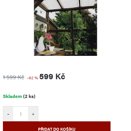
599 Kč
1 599 Kč
–62 %
Měrná
Skladem
(2 ks)
cena:
−
+
PŘIDAT DO KOŠÍKU