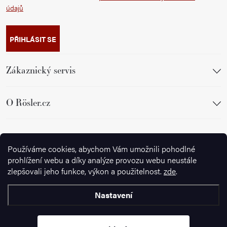
údajů
PŘIHLÁSIT SE
Zákaznický servis
O Rösler.cz
Sledujte nás
Používáme cookies, abychom Vám umožnili pohodlné
prohlížení webu a díky analýze provozu webu neustále
zlepšovali jeho funkce, výkon a použitelnost.
zde
.
Nastavení
Copyright 2026
Ignazrosler.cz
. Všechna práva vyhrazena.
Upravit
nastavení cookies