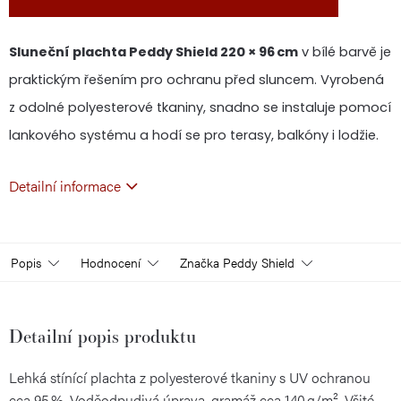
Sluneční plachta Peddy Shield 220 × 96 cm
v bílé barvě je
praktickým řešením pro ochranu před sluncem. Vyrobená
z odolné polyesterové tkaniny, snadno se instaluje pomocí
lankového systému a hodí se pro terasy, balkóny i lodžie.
Detailní informace
Popis
Hodnocení
Značka
Peddy Shield
Detailní popis produktu
Lehká stínící plachta z polyesterové tkaniny s UV ochranou
cca 95 %. Voděodpudivá úprava, gramáž cca 140 g/m². Všité