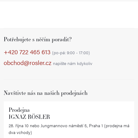
Z
Potřebujete s něčím poradit?
á
p
+420 722 465 613
(po-pá: 9:00 - 17:00)
a
obchod@rosler.cz
napište nám kdykoliv
t
í
Navštivte nás na našich prodejnách
Prodejna
IGNAZ RÖSLER
28. října 10 nebo Jungmannovo náměstí 5, Praha 1 (prodejna má
dva vchody)