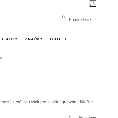
Nákupní
Prázdný košík
košík
BEAUTY
ZNAČKY
OUTLET
ní
ostí, které jsou však pro kvalitní grilování důležité.
9
položek celkem