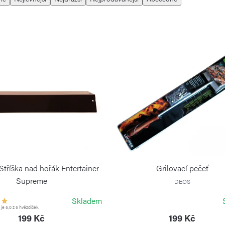
tříška nad hořák Entertainer
Grilovací pečeť
Supreme
DEOS
CADAC
Skladem
e 5,0 z 5 hvězdiček.
199 Kč
199 Kč