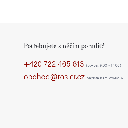
Z
á
Potřebujete s něčím poradit?
p
+420 722 465 613
a
(po-pá: 9:00 - 17:00)
t
obchod@rosler.cz
napište nám kdykoliv
í