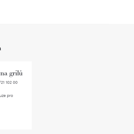
h
na grilů
21 102 00
uze pro