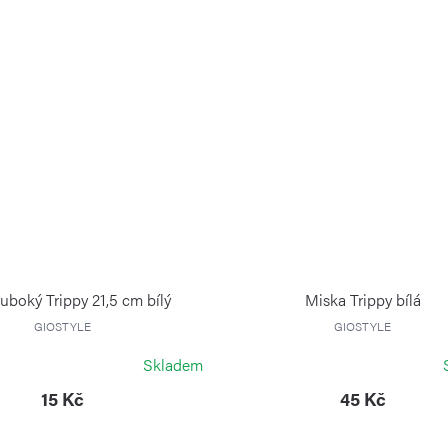
hluboký Trippy 21,5 cm bílý
Miska Trippy bílá
GIOSTYLE
GIOSTYLE
Skladem
15 Kč
45 Kč