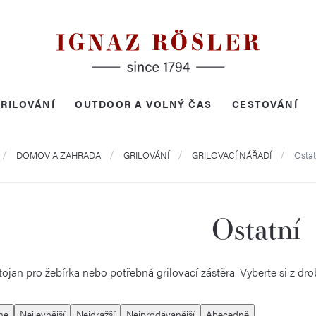
RILOVÁNÍ
OUTDOOR A VOLNÝ ČAS
CESTOVÁNÍ
omů
DOMOV A ZAHRADA
GRILOVÁNÍ
GRILOVACÍ NÁŘADÍ
Ostat
Ostatní
ojan pro žebírka nebo potřebná grilovací zástěra. Vyberte si z drobn
me
Nejlevnější
Nejdražší
Nejprodávanější
Abecedně