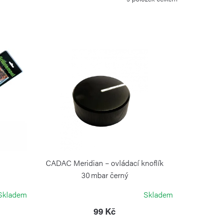
CADAC Meridian – ovládací knoflík
30 mbar černý
CADAC
Skladem
Skladem
99 Kč