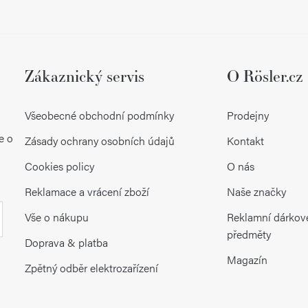
k
y
v
ý
Zákaznický servis
O Rösler.cz
p
Všeobecné obchodní podmínky
Prodejny
i
e o
Zásady ochrany osobních údajů
Kontakt
s
Cookies policy
O nás
u
Reklamace a vrácení zboží
Naše značky
Vše o nákupu
Reklamní dárkov
předměty
Doprava & platba
Magazín
Zpětný odběr elektrozařízení