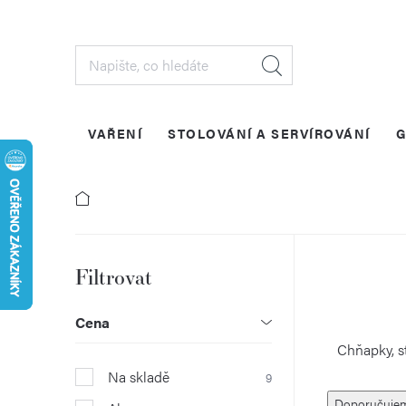
Přejít
na
obsah
VAŘENÍ
STOLOVÁNÍ A SERVÍROVÁNÍ
G
D
P
o
Cena
s
Chňapky, st
Na skladě
9
t
Ř
Doporučuje