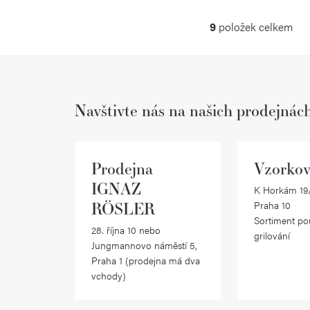
9
položek celkem
O
v
l
Navštivte nás na našich prodejnác
á
d
a
Prodejna
Vzorkov
c
IGNAZ
K Horkám 19/
RÖSLER
Praha 10
í
Sortiment po
28. října 10 nebo
p
grilování
Jungmannovo náměstí 5,
r
Praha 1 (prodejna má dva
vchody)
v