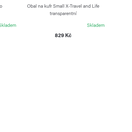
io
Obal na kufr Small X-Travel and Life
transparentní
BRIC`S
Skladem
Skladem
829 Kč