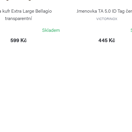
 kufr Extra Large Bellagio
Jmenovka TA 5.0 ID Tag če
transparentní
VICTORINOX
BRIC`S
Skladem
599 Kč
445 Kč