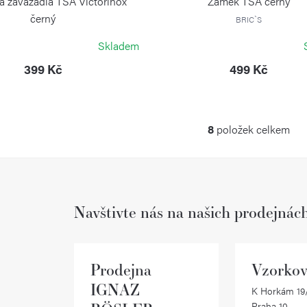
 zavazadla TSA Victorinox
Zámek TSA černý
černý
BRIC`S
VICTORINOX
Skladem
399 Kč
499 Kč
8
položek celkem
O
v
l
Navštivte nás na našich prodejnác
á
d
a
Prodejna
Vzorkov
c
IGNAZ
K Horkám 19/
Praha 10