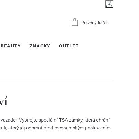
Nákupní
Prázdný košík
košík
BEAUTY
ZNAČKY
OUTLET
ví
vazadel. Vybírejte speciální TSA zámky, která chrání
kufr, který jej ochrání před mechanickým poškozením