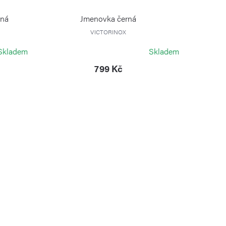
rná
Jmenovka černá
VICTORINOX
Skladem
Skladem
799 Kč