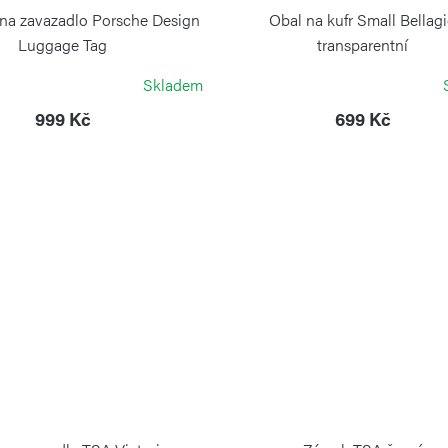
na zavazadlo Porsche Design
Obal na kufr Small Bellag
Luggage Tag
transparentní
PORSCHE DESIGN
BRIC`S
Skladem
999 Kč
699 Kč