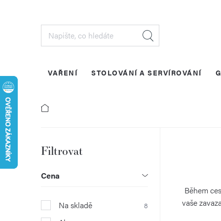
Přejít
na
obsah
VAŘENÍ
STOLOVÁNÍ A SERVÍROVÁNÍ
G
P
o
Cena
s
Během cest
vaše zavaza
Na skladě
8
t