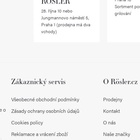
RÖSLER
í
Sortiment po
28. října 10 nebo
p
grilování
Jungmannovo náměstí 5,
r
Praha 1 (prodejna má dva
vchody)
v
k
y
v
ý
Zákaznický servis
O Rösler.cz
p
Všeobecné obchodní podmínky
Prodejny
i
e o
Zásady ochrany osobních údajů
Kontakt
s
Cookies policy
O nás
u
Reklamace a vrácení zboží
Naše značky