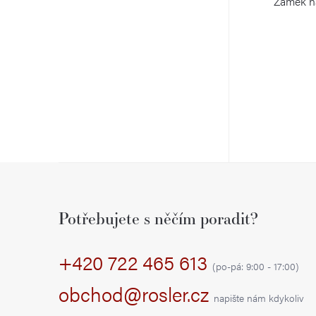
Zámek na
Z
á
Potřebujete s něčím poradit?
p
+420 722 465 613
a
(po-pá: 9:00 - 17:00)
t
obchod@rosler.cz
napište nám kdykoliv