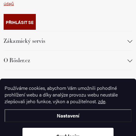
údajů
PŘIHLÁSIT SE
Zákaznický servis
O Rösler.cz
Sledujte nás
Používáme cookies, abychom Vám umožnili pohodlné
prohlížení webu a díky analýze provozu webu neustále
zlepšovali jeho funkce, výkon a použitelnost.
zde
.
Nastavení
Copyright 2026
Ignazrosler.cz
. Všechna práva vyhrazena.
Upravit
nastavení cookies