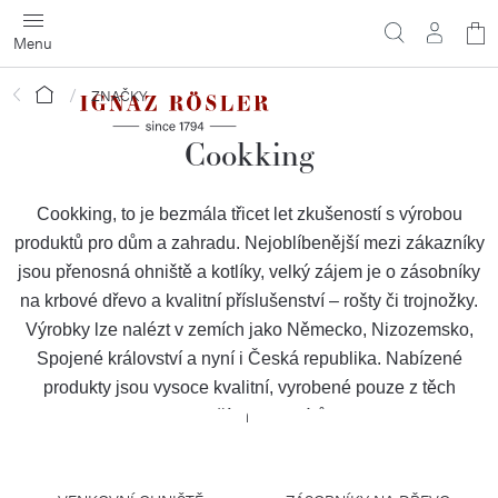
Přejít
N
na
obsah
ko
Domů
ZNAČKY
Cookking
Cookking, to je bezmála třicet let zkušeností s výrobou
produktů pro dům a zahradu. Nejoblíbenější mezi zákazníky
jsou přenosná ohniště a kotlíky, velký zájem je o zásobníky
na krbové dřevo a kvalitní příslušenství – rošty či trojnožky.
Výrobky lze nalézt v zemích jako Německo, Nizozemsko,
Spojené království a nyní i Česká republika. Nabízené
produkty jsou vysoce kvalitní, vyrobené pouze z těch
nejlepších materiálů.