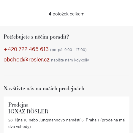
4
položek celkem
O
v
Z
l
Potřebujete s něčím poradit?
á
á
p
d
+420 722 465 613
(po-pá: 9:00 - 17:00)
a
a
obchod@rosler.cz
napište nám kdykoliv
c
t
í
í
p
r
Navštivte nás na našich prodejnách
v
k
Prodejna
y
IGNAZ RÖSLER
v
28. října 10 nebo Jungmannovo náměstí 5, Praha 1 (prodejna má
ý
dva vchody)
p