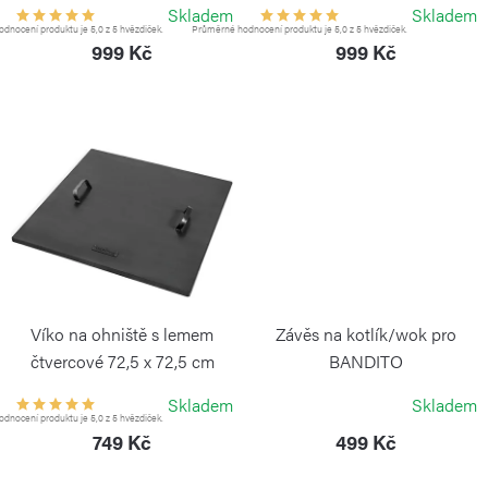
ů
COOKKING
COOKKING
d
Skladem
Skladem
dnocení produktu je 5,0 z 5 hvězdiček.
Průměrné hodnocení produktu je 5,0 z 5 hvězdiček.
u
999 Kč
999 Kč
k
t
ů
Víko na ohniště s lemem
Závěs na kotlík/wok pro
čtvercové 72,5 x 72,5 cm
BANDITO
COOKKING
COOKKING
Skladem
Skladem
dnocení produktu je 5,0 z 5 hvězdiček.
749 Kč
499 Kč