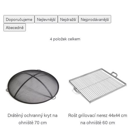
Ř
Doporučujeme
Nejlevnější
Nejdražší
Nejprodávanější
a
Abecedně
z
4
položek celkem
e
n
í
V
p
ý
r
p
o
i
d
s
u
p
k
r
Drátěný ochranný kryt na
Rošt grilovací nerez 44x44 cm
t
o
ohniště 70 cm
na ohniště 60 cm