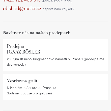
(po-pá: 9:00 - 17:00)
a
obchod@rosler.cz
napište nám kdykoliv
t
í
Navštivte nás na našich prodejnách
Prodejna
IGNAZ RÖSLER
28. října 10 nebo Jungmannovo náměstí 5, Praha 1 (prodejna má
dva vchody)
Vzorkovna grilů
K Horkám 19/21 102 00 Praha 10
Sortiment pouze pro grilování