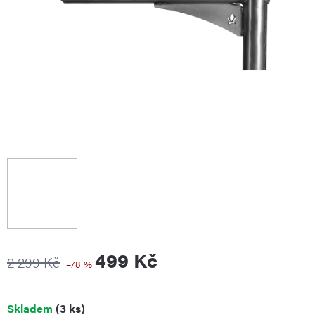
499 Kč
2 299 Kč
–78 %
Měrná
Skladem
(3 ks)