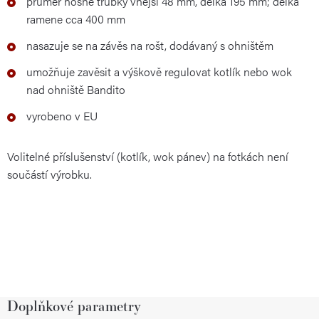
průměr nosné trubky vnější 48 mm, délka 195 mm; délka
ramene cca 400 mm
nasazuje se na závěs na rošt, dodávaný s ohništěm
umožňuje zavěsit a výškově regulovat kotlík nebo wok
nad ohniště Bandito
vyrobeno v EU
Volitelné příslušenství (kotlík, wok pánev) na fotkách není
součástí výrobku.
Doplňkové parametry