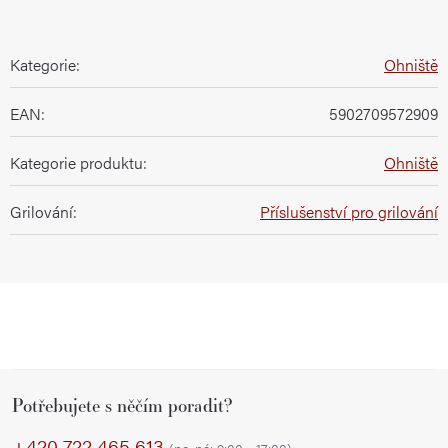
Kategorie
:
Ohniště
EAN
:
5902709572909
Kategorie produktu
:
Ohniště
Grilování
:
Příslušenství pro grilování
Z
Potřebujete s něčím poradit?
á
p
+420 722 465 613