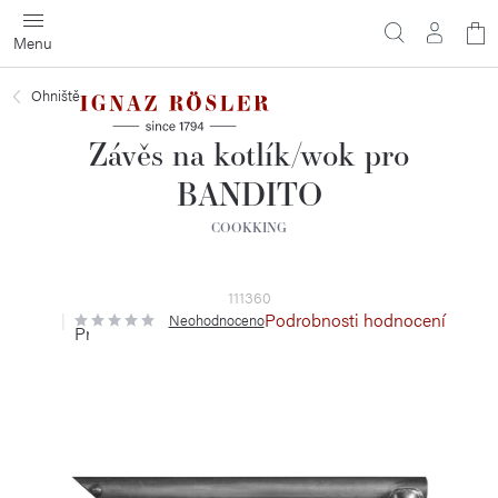
Přejít
N
na
obsah
ko
Ohniště
Závěs na kotlík/wok pro
BANDITO
COOKKING
111360
Podrobnosti hodnocení
Neohodnoceno
Průměrné
hodnocení
produktu
je
0,0
z
5
hvězdiček.