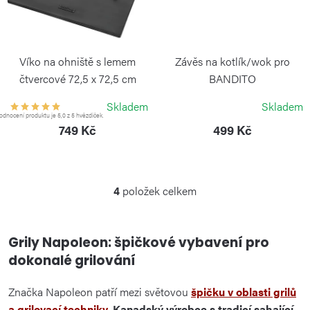
Víko na ohniště s lemem
Závěs na kotlík/wok pro
čtvercové 72,5 x 72,5 cm
BANDITO
COOKKING
COOKKING
Skladem
Skladem
dnocení produktu je 5,0 z 5 hvězdiček.
749 Kč
499 Kč
4
položek celkem
O
v
l
Grily Napoleon: špičkové vybavení pro
á
dokonalé grilování
d
a
Značka Napoleon patří mezi světovou
špičku v oblasti grilů
c
a grilovací techniky.
Kanadský výrobce s tradicí sahající