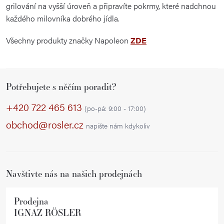
grilování na vyšší úroveň a připravíte pokrmy, které nadchnou
každého milovníka dobrého jídla.
Všechny produkty značky Napoleon
ZDE
Z
Potřebujete s něčím poradit?
á
p
+420 722 465 613
(po-pá: 9:00 - 17:00)
a
obchod@rosler.cz
napište nám kdykoliv
t
í
Navštivte nás na našich prodejnách
Prodejna
IGNAZ RÖSLER