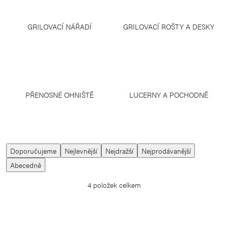
GRILOVACÍ NÁŘADÍ
GRILOVACÍ ROŠTY A DESKY
PŘENOSNÉ OHNIŠTĚ
LUCERNY A POCHODNĚ
Ř
Doporučujeme
Nejlevnější
Nejdražší
Nejprodávanější
a
Abecedně
z
4
položek celkem
e
n
í
V