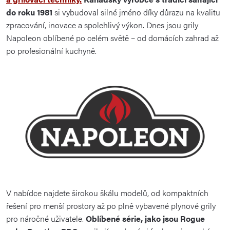
í
do roku 1981
si vybudoval silné jméno díky důrazu na kvalitu
p
zpracování, inovace a spolehlivý výkon. Dnes jsou grily
r
Napoleon oblíbené po celém světě – od domácích zahrad až
v
po profesionální kuchyně.
k
y
v
ý
p
i
s
u
V nabídce najdete širokou škálu modelů, od kompaktních
řešení pro menší prostory až po plně vybavené plynové grily
pro náročné uživatele.
Oblíbené série, jako jsou Rogue