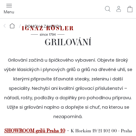
Přejít
N
na
obsah
ko
Domů
DOMOV A ZAHRADA
GRILOVÁNÍ
Grilování začíná u špičkového vybavení. Objevte široký
výběr klasických i plynových grilů a grilů na dřevěné uhlí, se
kterými připravíte šťavnaté steaky, zeleninu i další
speciality. Nechybí ani kvalitní grilovací příslušenství –
nářadí, rošty, podložky a doplňky pro pohodlnou přípravu.
Užijte si grilování naplno a dopřejte si chuť, na kterou se
nezapomíná.
-
SHOWROOM grilů Praha 10
K Horkám 19/21 102 00 - Praha