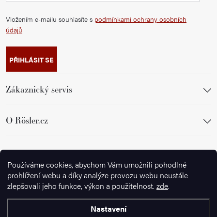
Vložením e-mailu souhlasíte s
podmínkami ochrany osobních
údajů
PŘIHLÁSIT SE
Zákaznický servis
O Rösler.cz
Sledujte nás
Používáme cookies, abychom Vám umožnili pohodlné
prohlížení webu a díky analýze provozu webu neustále
zlepšovali jeho funkce, výkon a použitelnost.
zde
.
Nastavení