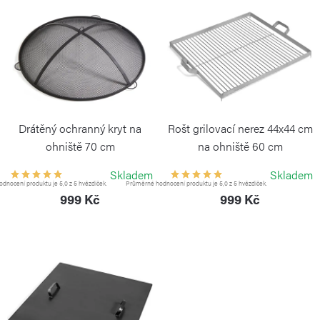
p
ý
r
p
o
i
d
s
u
p
k
r
Drátěný ochranný kryt na
Rošt grilovací nerez 44x44 cm
t
o
ohniště 70 cm
na ohniště 60 cm
ů
COOKKING
COOKKING
d
Skladem
Skladem
dnocení produktu je 5,0 z 5 hvězdiček.
Průměrné hodnocení produktu je 5,0 z 5 hvězdiček.
u
999 Kč
999 Kč
k
t
ů