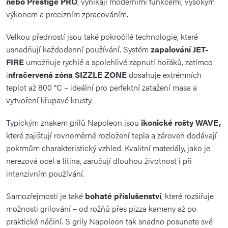
nebo Prestige PRO
, vynikají moderními funkcemi, vysokým
výkonem a precizním zpracováním.
Velkou předností jsou také pokročilé technologie, které
usnadňují každodenní používání. Systém
zapalování JET-
FIRE
umožňuje rychlé a spolehlivé zapnutí hořáků, zatímco
i
nfračervená zóna SIZZLE ZONE
dosahuje extrémních
teplot až 800 °C – ideální pro perfektní zatažení masa a
vytvoření křupavé krusty.
Typickým znakem grilů Napoleon jsou
ikonické rošty WAVE,
které zajišťují rovnoměrné rozložení tepla a zároveň dodávají
pokrmům charakteristický vzhled. Kvalitní materiály, jako je
nerezová ocel a litina, zaručují dlouhou životnost i při
intenzivním používání.
Samozřejmostí je také
bohaté příslušenství
, které rozšiřuje
možnosti grilování – od rožňů přes pizza kameny až po
praktické náčiní. S grily Napoleon tak snadno posunete své