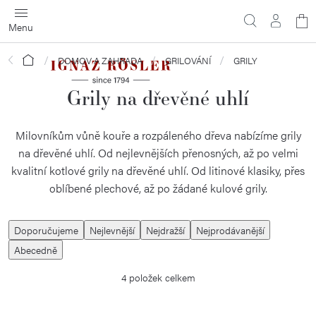
Přejít
N
na
obsah
ko
Domů
DOMOV A ZAHRADA
GRILOVÁNÍ
GRILY
Grily na dřevěné uhlí
Milovníkům vůně kouře a rozpáleného dřeva nabízíme grily
na dřevěné uhlí. Od nejlevnějších přenosných, až po velmi
kvalitní kotlové grily na dřevěné uhlí. Od litinové klasiky, přes
oblíbené plechové, až po žádané kulové grily.
Ř
Doporučujeme
Nejlevnější
Nejdražší
Nejprodávanější
a
Abecedně
z
4
položek celkem
e
n