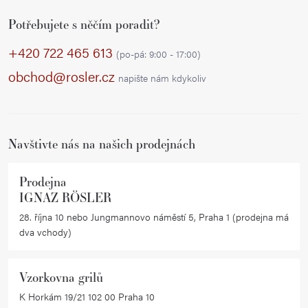
Z
l
Potřebujete s něčím poradit?
á
á
p
d
+420 722 465 613
(po-pá: 9:00 - 17:00)
a
a
obchod@rosler.cz
napište nám kdykoliv
c
t
í
í
p
r
Navštivte nás na našich prodejnách
v
k
Prodejna
y
IGNAZ RÖSLER
v
28. října 10 nebo Jungmannovo náměstí 5, Praha 1 (prodejna má
ý
dva vchody)
p
i
Vzorkovna grilů
s
K Horkám 19/21 102 00 Praha 10
u