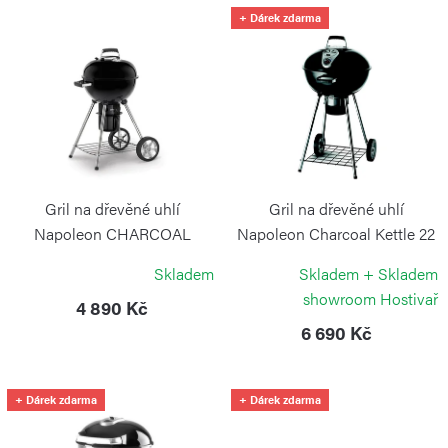
í
V
+ Dárek zdarma
p
ý
r
p
o
i
d
s
u
p
k
r
Gril na dřevěné uhlí
Gril na dřevěné uhlí
t
o
Napoleon CHARCOAL
Napoleon Charcoal Kettle 22
KETTLE 18
ů
NAPOLEON
d
Skladem
Skladem + Skladem
NAPOLEON
u
showroom Hostivař
4 890 Kč
k
6 690 Kč
t
ů
+ Dárek zdarma
+ Dárek zdarma