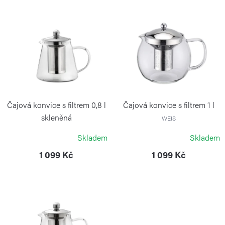
í
V
p
ý
r
p
o
i
d
s
u
p
k
r
Čajová konvice s filtrem 0,8 l
Čajová konvice s filtrem 1 l
t
o
skleněná
WEIS
ů
WEIS
d
Skladem
Skladem
u
1 099 Kč
1 099 Kč
k
t
ů