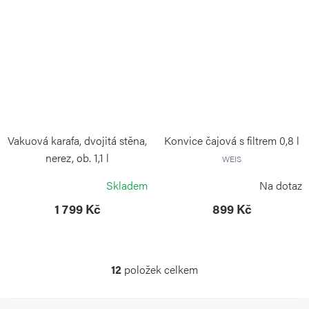
Vakuová karafa, dvojitá stěna,
Konvice čajová s filtrem 0,8 l
nerez, ob. 1,1 l
WEIS
WEIS
Skladem
Na dotaz
1 799 Kč
899 Kč
12
položek celkem
O
v
Z