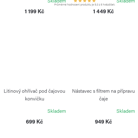
Skladem
Skladem
Průměrné hodnocení produktu je 5,0 z 5 hvězdiček.
1 199 Kč
1 449 Kč
Litinový ohřívač pod čajovou
Nástavec s filtrem na přípravu
konvičku
čaje
WEIS
WEIS
Skladem
Skladem
699 Kč
949 Kč