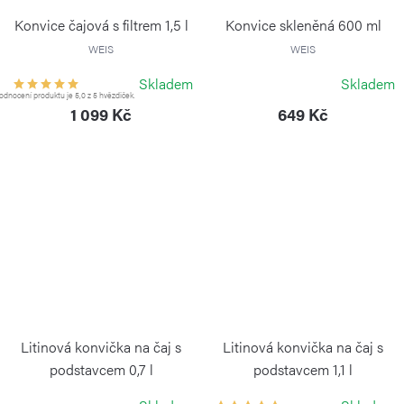
Konvice čajová s filtrem 1,5 l
Konvice skleněná 600 ml
WEIS
WEIS
Skladem
Skladem
dnocení produktu je 5,0 z 5 hvězdiček.
1 099 Kč
649 Kč
Litinová konvička na čaj s
Litinová konvička na čaj s
podstavcem 0,7 l
podstavcem 1,1 l
WEIS
WEIS