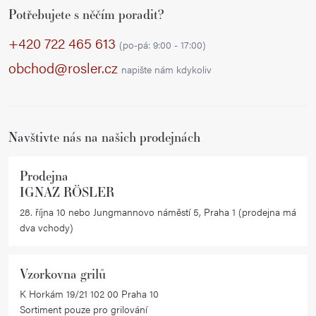
l
Potřebujete s něčím poradit?
á
á
p
d
+420 722 465 613
(po-pá: 9:00 - 17:00)
a
a
obchod@rosler.cz
napište nám kdykoliv
c
t
í
í
p
r
Navštivte nás na našich prodejnách
v
k
Prodejna
y
IGNAZ RÖSLER
v
28. října 10 nebo Jungmannovo náměstí 5, Praha 1 (prodejna má
ý
dva vchody)
p
i
Vzorkovna grilů
s
K Horkám 19/21 102 00 Praha 10
u
Sortiment pouze pro grilování