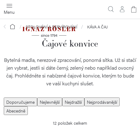
Přejít
N
na
obsah
ko
Domů
STOLOVÁNÍ A SERVÍROVÁNÍ
KÁVA A ČAJ
Čajové konvice
Bytelná madla, nerezové zpracování, ponorná sítka. Už si stačí
jen vybrat, jestli si dáte černý, zelený nebo například ovocný
čaj. Prohlédněte si nabízené čajové konvice, kterým to bude
ve vaší kuchyni slušet.
Ř
Doporučujeme
Nejlevnější
Nejdražší
Nejprodávanější
a
Abecedně
z
12
položek celkem
e
n