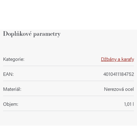
Doplňkové parametry
Kategorie
:
Džbány a karafy
EAN
:
4010411184752
Materiál
:
Nerezová ocel
Objem
:
1,01 l