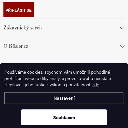
PŘIHLÁSIT SE
Zákaznický servis
O Rösler.cz
Sledujte nás
Používáme cookies, abychom Vám umožnili pohodlné
prohlížení webu a díky analýze provozu webu neustále
zlepšovali jeho funkce, výkon a použitelnost.
zde
.
Nastavení
Copyright 2026
Ignazrosler.cz
. Všechna práva vyhrazena.
Upravit
nastavení cookies
Souhlasím
Vytvořil Shoptet Premium