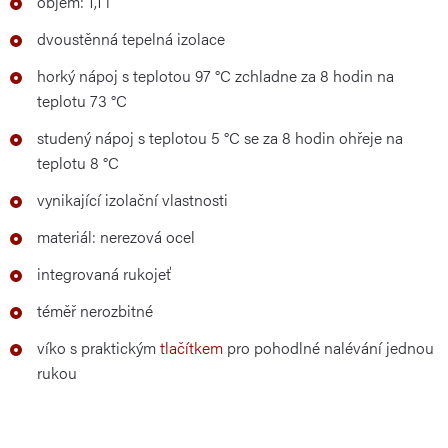
objem: 1,1 l
dvoustěnná tepelná izolace
horký nápoj s teplotou 97 °C zchladne za 8 hodin na
teplotu 73 °C
studený nápoj s teplotou 5 °C se za 8 hodin ohřeje na
teplotu 8 °C
vynikající izolační vlastnosti
materiál: nerezová ocel
integrovaná rukojeť
téměř nerozbitné
víko s praktickým
tlačítkem
pro pohodlné nalévání jednou
rukou