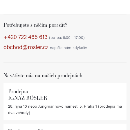
Z
Potřebujete s něčím poradit?
á
p
+420 722 465 613
(po-pá: 9:00 - 17:00)
a
obchod@rosler.cz
napište nám kdykoliv
t
í
Navštivte nás na našich prodejnách
Prodejna
IGNAZ RÖSLER
28. října 10 nebo Jungmannovo náměstí 5, Praha 1 (prodejna má
dva vchody)