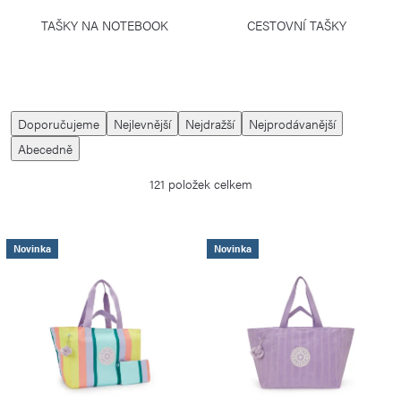
TAŠKY NA NOTEBOOK
CESTOVNÍ TAŠKY
Ř
Doporučujeme
Nejlevnější
Nejdražší
Nejprodávanější
a
Abecedně
z
121
položek celkem
e
n
í
V
Novinka
Novinka
p
ý
r
p
o
i
d
s
u
p