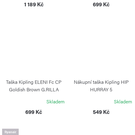
1 189 Kč
699 Kč
Taška Kipling ELENI Fc CP
Nákupní taška Kipling HIP
Goldish Brown G.RILLA
HURRAY 5
GIRLZ
KIPLING
Skladem
Skladem
KIPLING
699 Kč
549 Kč
Ryanair