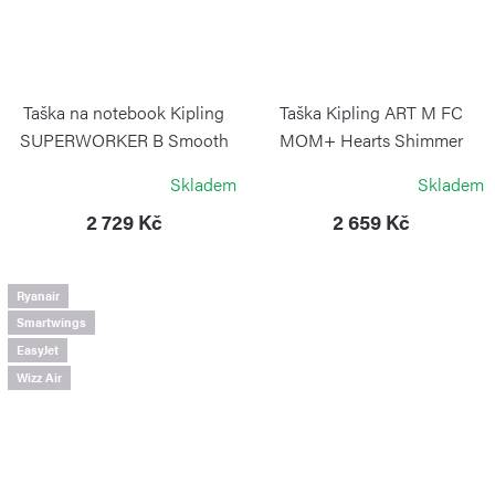
Taška na notebook Kipling
Taška Kipling ART M FC
SUPERWORKER B Smooth
MOM+ Hearts Shimmer
Khaki
KIPLING
Skladem
Skladem
KIPLING
2 729 Kč
2 659 Kč
Ryanair
Smartwings
EasyJet
Wizz Air