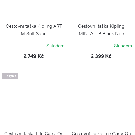
Cestovní taška Kipling ART
Cestovní taška Kipling
M Soft Sand
MINTA L B Black Noir
KIPLING
KIPLING
Skladem
Skladem
2 749 Kč
2 399 Kč
EasyJet
Cestovní taška Life Carry-On
Cestovní taška Life Carry-On