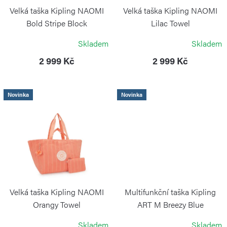
k
r
Velká taška Kipling NAOMI
Velká taška Kipling NAOMI
t
o
Bold Stripe Block
Lilac Towel
ů
KIPLING
KIPLING
d
Skladem
Skladem
u
2 999 Kč
2 999 Kč
k
t
Novinka
Novinka
ů
Velká taška Kipling NAOMI
Multifunkční taška Kipling
Orangy Towel
ART M Breezy Blue
KIPLING
KIPLING
Skladem
Skladem