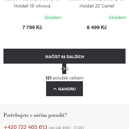
Holdall 18' olivová
Holdall 22' Camel
BRIC`S
BRIC`S
Skladem
Skladem
7 799 Kč
8 499 Kč
NAČÍST 52 DALŠÍCH
S
1
3
t
O
121
položek celkem
r
v
á
NAHORU
l
n
á
k
d
o
Z
a
v
Potřebujete s něčím poradit?
á
á
c
p
+420 722 465 613
n
í
(po-pá: 9:00 - 17:00)