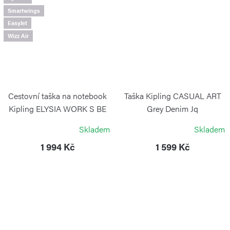
Smartwings
EasyJet
Wizz Air
Cestovní taška na notebook
Taška Kipling CASUAL ART
Kipling ELYSIA WORK S BE
Grey Denim Jq
Boho Cedar
KIPLING
Skladem
Skladem
KIPLING
1 994 Kč
1 599 Kč