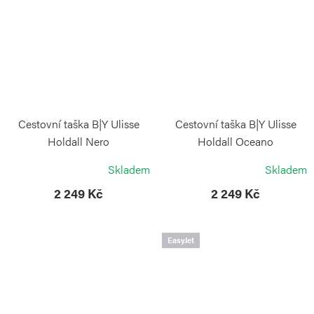
Cestovní taška B|Y Ulisse
Cestovní taška B|Y Ulisse
Holdall Nero
Holdall Oceano
BRIC`S
BRIC`S
Skladem
Skladem
2 249 Kč
2 249 Kč
EasyJet