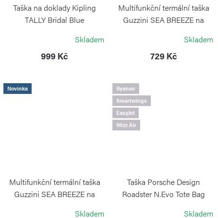
Taška na doklady Kipling
Multifunkční termální taška
TALLY Bridal Blue
Guzzini SEA BREEZE na
svačiny a potraviny 7l modrá
KIPLING
Skladem
Skladem
GUZZINI
999 Kč
729 Kč
Novinka
Ryanair
Smartwings
EasyJet
Wizz Air
Multifunkční termální taška
Taška Porsche Design
Guzzini SEA BREEZE na
Roadster N.Evo Tote Bag
svačiny a potraviny 7l zelená
Black
Skladem
Skladem