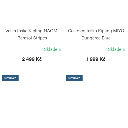
Velká taška Kipling NAOMI
Cestovní taška Kipling MIYO
Parasol Stripes
Dungaree Blue
KIPLING
KIPLING
Skladem
Skladem
2 499 Kč
1 999 Kč
Novinka
Novinka