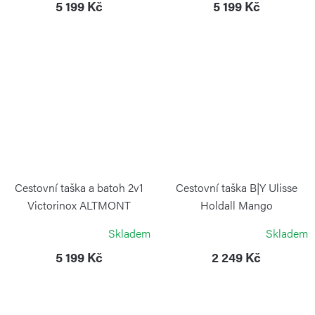
5 199 Kč
5 199 Kč
Cestovní taška a batoh 2v1
Cestovní taška B|Y Ulisse
Victorinox ALTMONT
Holdall Mango
MODERN Stone White
BRIC`S
Skladem
Skladem
VICTORINOX
5 199 Kč
2 249 Kč