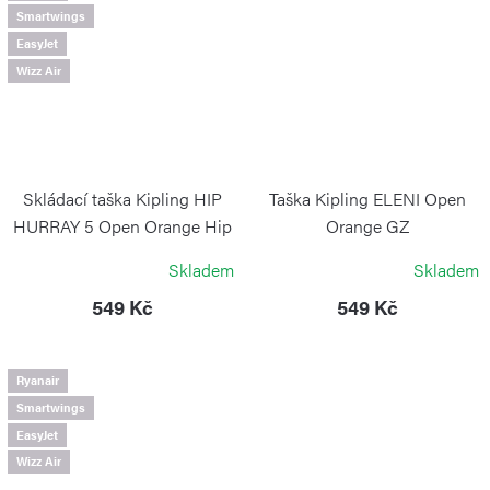
Smartwings
EasyJet
Wizz Air
Skládací taška Kipling HIP
Taška Kipling ELENI Open
HURRAY 5 Open Orange Hip
Orange GZ
KIPLING
KIPLING
Skladem
Skladem
549 Kč
549 Kč
Ryanair
Smartwings
EasyJet
Wizz Air