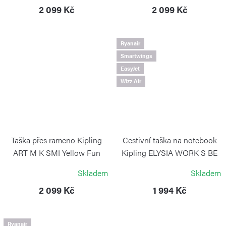
2 099 Kč
2 099 Kč
Ryanair
Smartwings
EasyJet
Wizz Air
Taška přes rameno Kipling
Cestivní taška na notebook
ART M K SMI Yellow Fun
Kipling ELYSIA WORK S BE
Black
Boho Tan
Skladem
Skladem
KIPLING
KIPLING
2 099 Kč
1 994 Kč
Ryanair