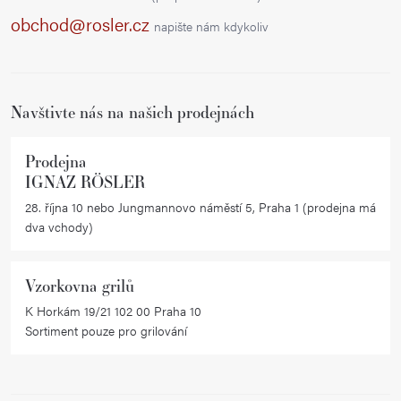
í
a
p
obchod@rosler.cz
napište nám kdykoliv
r
t
v
í
k
Navštivte nás na našich prodejnách
y
v
ý
Prodejna
IGNAZ RÖSLER
p
i
28. října 10 nebo Jungmannovo náměstí 5, Praha 1 (prodejna má
dva vchody)
s
u
Vzorkovna grilů
K Horkám 19/21 102 00 Praha 10
Sortiment pouze pro grilování