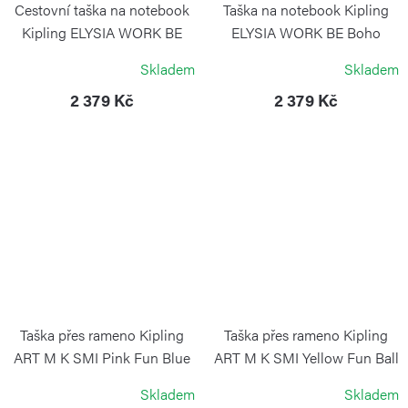
Cestovní taška na notebook
Taška na notebook Kipling
Kipling ELYSIA WORK BE
ELYSIA WORK BE Boho
Boho Tan
Cedar
Skladem
Skladem
KIPLING
KIPLING
2 379 Kč
2 379 Kč
Taška přes rameno Kipling
Taška přes rameno Kipling
ART M K SMI Pink Fun Blue
ART M K SMI Yellow Fun Ball
KIPLING
KIPLING
Skladem
Skladem