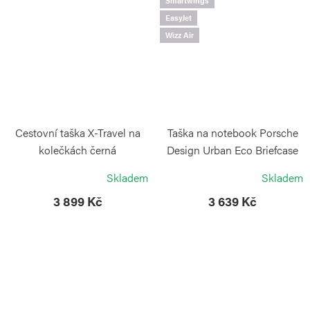
Smartwings
EasyJet
Wizz Air
Cestovní taška X-Travel na
Taška na notebook Porsche
kolečkách černá
Design Urban Eco Briefcase
M Blue
BRIC`S
Skladem
Skladem
PORSCHE DESIGN
3 899 Kč
3 639 Kč