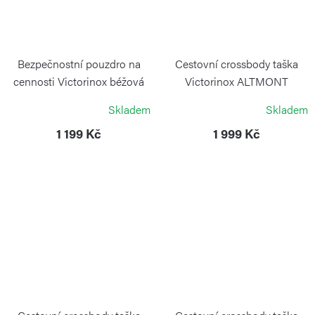
Bezpečnostní pouzdro na
Cestovní crossbody taška
cennosti Victorinox béžová
Victorinox ALTMONT
MODERN Black
VICTORINOX
Skladem
Skladem
VICTORINOX
1 199 Kč
1 999 Kč