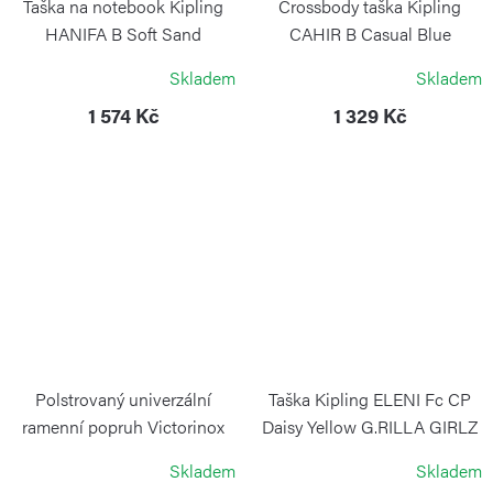
Taška na notebook Kipling
Crossbody taška Kipling
HANIFA B Soft Sand
CAHIR B Casual Blue
KIPLING
KIPLING
Skladem
Skladem
1 574 Kč
1 329 Kč
Polstrovaný univerzální
Taška Kipling ELENI Fc CP
ramenní popruh Victorinox
Daisy Yellow G.RILLA GIRLZ
VICTORINOX
KIPLING
Skladem
Skladem