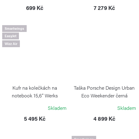
GUZZINI
PORSCHE DESIGN
699 Kč
7 279 Kč
Smartwings
EasyJet
Wizz Air
Kufr na kolečkách na
Taška Porsche Design Urban
notebook 15,6" Werks
Eco Weekender černá
Professional Cordura®
PORSCHE DESIGN
Skladem
Skladem
VICTORINOX
5 495 Kč
4 899 Kč