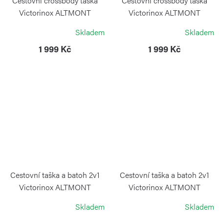
Cestovní crossbody taška
Cestovní crossbody taška
Victorinox ALTMONT
Victorinox ALTMONT
MODERN Navy Blue
MODERN Stone White
Skladem
Skladem
VICTORINOX
VICTORINOX
1 999 Kč
1 999 Kč
Cestovní taška a batoh 2v1
Cestovní taška a batoh 2v1
Victorinox ALTMONT
Victorinox ALTMONT
MODERN Navy Blue
MODERN Black
Skladem
Skladem
VICTORINOX
VICTORINOX