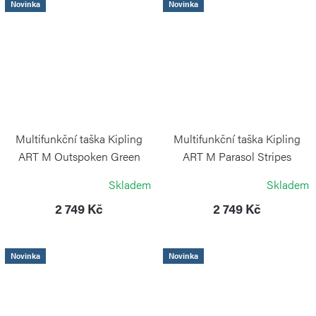
Novinka
Novinka
Multifunkční taška Kipling
Multifunkční taška Kipling
ART M Outspoken Green
ART M Parasol Stripes
KIPLING
KIPLING
Skladem
Skladem
2 749 Kč
2 749 Kč
Novinka
Novinka