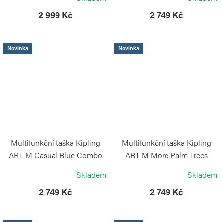
2 999 Kč
2 749 Kč
Novinka
Novinka
Multifunkční taška Kipling
Multifunkční taška Kipling
ART M Casual Blue Combo
ART M More Palm Trees
KIPLING
KIPLING
Skladem
Skladem
2 749 Kč
2 749 Kč