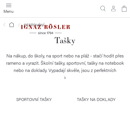
Přejít
N
na
obsah
ko
Domů
CESTOVÁNÍ
Tašky
Na nákup, do školy, na sport nebo na pláž - stačí hodit přes
rameno a vyrazit. Školní tašky, sportovní, tašky na notebook
nebo na doklady. Vypadají skvěle, jsou z perfektních
materiálů, lehké i praktické. Stačí si vybrat.
SPORTOVNÍ TAŠKY
TAŠKY NA DOKLADY