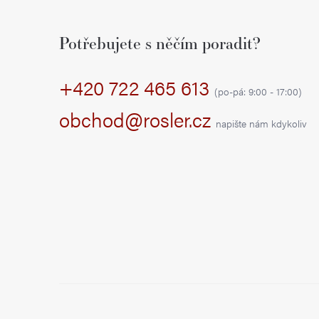
Z
á
Potřebujete s něčím poradit?
p
+420 722 465 613
a
(po-pá: 9:00 - 17:00)
t
obchod@rosler.cz
napište nám kdykoliv
í