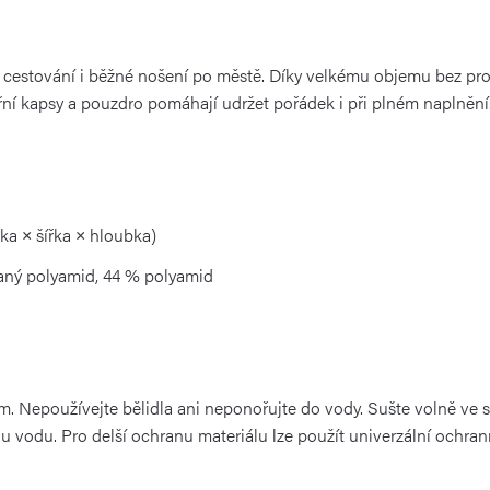
 na cestování i běžné nošení po městě. Díky velkému objemu bez pr
třní kapsy a pouzdro pomáhají udržet pořádek i při plném naplnění
ka × šířka × hloubka)
vaný polyamid, 44 % polyamid
 Nepoužívejte bělidla ani neponořujte do vody. Sušte volně ve stí
 vodu. Pro delší ochranu materiálu lze použít univerzální ochrann