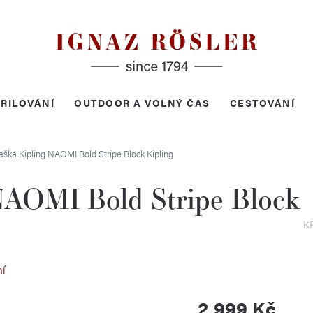
RILOVÁNÍ
OUTDOOR A VOLNÝ ČAS
CESTOVÁNÍ
taška Kipling NAOMI Bold Stripe Block
Kipling
 NAOMI Bold Stripe Block
K
ní
2 999 Kč