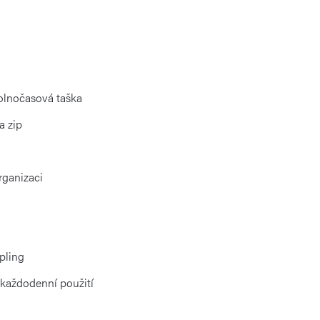
olnočasová taška
a zip
rganizaci
pling
každodenní použití