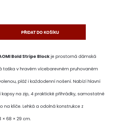
PŘIDAT DO KOŠÍKU
AOMI Bold Stripe Block
je prostorná dámská
á taška v hravém vícebarevném pruhovaném
volenou, pláž i každodenní nošení. Nabízí hlavní
ní kapsy na zip, 4 praktické přihrádky, samostatné
o na klíče. Lehká a odolná konstrukce z
 × 68 × 29 cm.