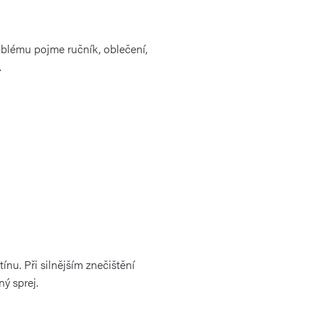
oblému pojme ručník, oblečení,
.
nu. Při silnějším znečištění
ý sprej.