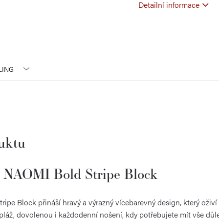
Detailní informace
LING
duktu
g NAOMI Bold Stripe Block
pe Block přináší hravý a výrazný vícebarevný design, který oživí k
 pláž, dovolenou i každodenní nošení, kdy potřebujete mít vše důl