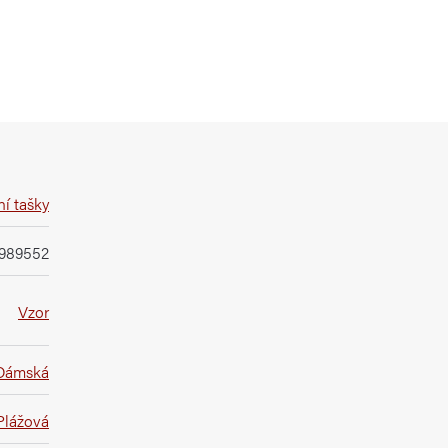
í tašky
989552
Vzor
Dámská
Plážová