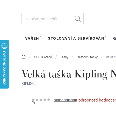
Přejít
na
obsah
VAŘENÍ
STOLOVÁNÍ A SERVÍROVÁNÍ
G
Domů
CESTOVÁNÍ
Tašky
Cestovní tašky
Velká 
Velká taška Kipling
KIPLING
Podrobnosti hodnoce
Neohodnoceno
Průměrné
hodnocení
produktu
je
0,0