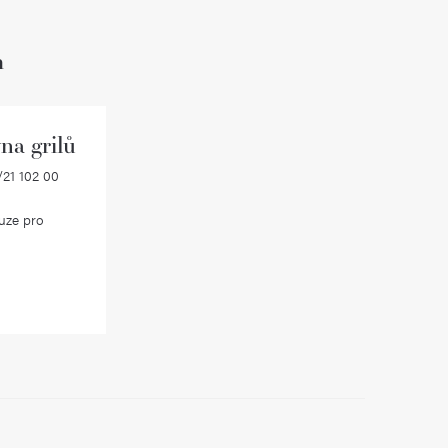
h
na grilů
21 102 00
uze pro