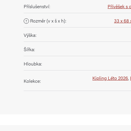
Příslušenství
:
Přívěšek s 
Rozměr (v x š x h)
:
33 x 68 
?
Výška
:
Šířka
:
Hloubka
:
Kipling Léto 2026
,
Kolekce
: