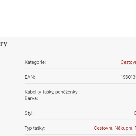
ry
Kategorie
:
Cestovn
EAN
:
196013
Kabelky, tašky, peněženky -
Barva
:
Styl
:
Typ tašky
:
Cestovní
,
Nákupní
,