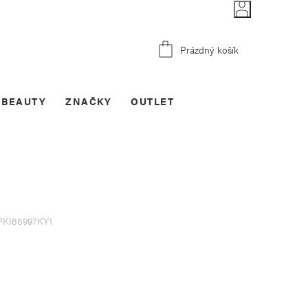
Nákupní
Prázdný košík
košík
BEAUTY
ZNAČKY
OUTLET
PKI86997KY1