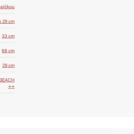
opičkou
x 29 cm
33 cm
68 cm
29 cm
BEACH
++