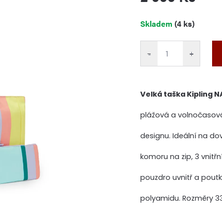
Měrná
Skladem
(4 ks)
cena:
−
+
Velká taška Kipling N
plážová a volnočasov
designu. Ideální na do
komoru na zip, 3 vnitř
pouzdro uvnitř a poutk
polyamidu. Rozměry 33