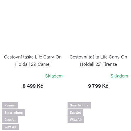
Cestovní taška Life Carry-On
Cestovní taška Life Carry-On
Holdall 22' Camel
Holdall 22' Firenze
BRIC`S
BRIC`S
Skladem
Skladem
8 499 Kč
9 799 Kč
Ryanair
Smartwings
Smartwings
EasyJet
EasyJet
Wizz Air
Wizz Air