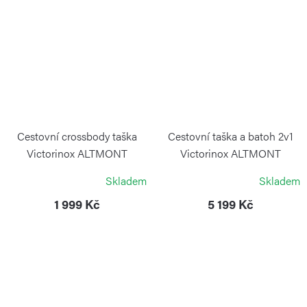
Cestovní crossbody taška
Cestovní taška a batoh 2v1
Victorinox ALTMONT
Victorinox ALTMONT
MODERN Stone White
MODERN Navy Blue
Skladem
Skladem
VICTORINOX
VICTORINOX
1 999 Kč
5 199 Kč