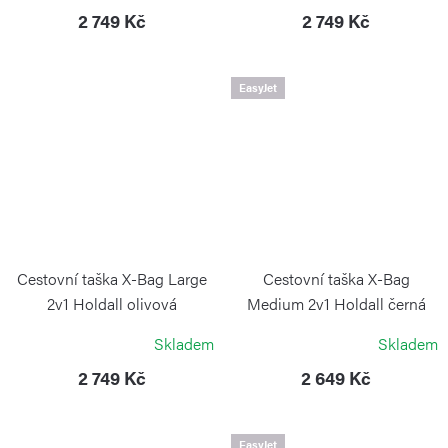
2 749 Kč
2 749 Kč
EasyJet
Cestovní taška X-Bag Large
Cestovní taška X-Bag
2v1 Holdall olivová
Medium 2v1 Holdall černá
BRIC`S
BRIC`S
Skladem
Skladem
2 749 Kč
2 649 Kč
EasyJet