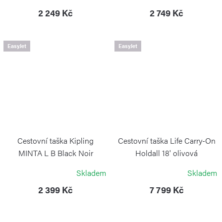
2 249 Kč
2 749 Kč
EasyJet
EasyJet
Cestovní taška Kipling
Cestovní taška Life Carry-On
MINTA L B Black Noir
Holdall 18' olivová
KIPLING
BRIC`S
Skladem
Skladem
2 399 Kč
7 799 Kč