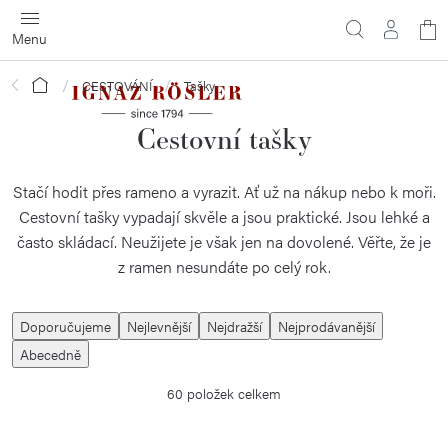
Přejít
N
na
obsah
ko
Domů
CESTOVÁNÍ
Tašky
Cestovní tašky
Stačí hodit přes rameno a vyrazit. Ať už na nákup nebo k moři.
Cestovní tašky vypadají skvěle a jsou praktické. Jsou lehké a
často skládací. Neužijete je však jen na dovolené. Věřte, že je
z ramen nesundáte po celý rok.
Ř
Doporučujeme
Nejlevnější
Nejdražší
Nejprodávanější
a
Abecedně
z
60
položek celkem
e
n