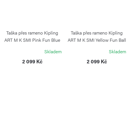
Taška přes rameno Kipling
Taška přes rameno Kipling
ART M K SMI Pink Fun Blue
ART M K SMI Yellow Fun Ball
KIPLING
KIPLING
Skladem
Skladem
2 099 Kč
2 099 Kč