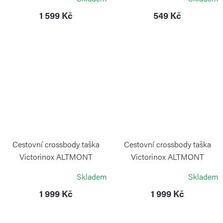
1 599 Kč
549 Kč
Cestovní crossbody taška
Cestovní crossbody taška
Victorinox ALTMONT
Victorinox ALTMONT
MODERN Black
MODERN Navy Blue
Skladem
Skladem
VICTORINOX
VICTORINOX
1 999 Kč
1 999 Kč