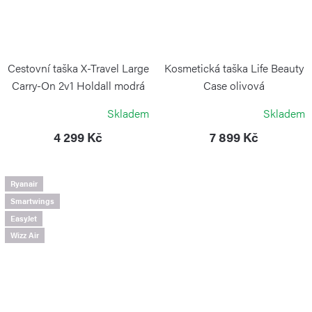
Cestovní taška X-Travel Large
Kosmetická taška Life Beauty
Carry-On 2v1 Holdall modrá
Case olivová
BRIC`S
BRIC`S
Skladem
Skladem
4 299 Kč
7 899 Kč
Ryanair
Smartwings
EasyJet
Wizz Air