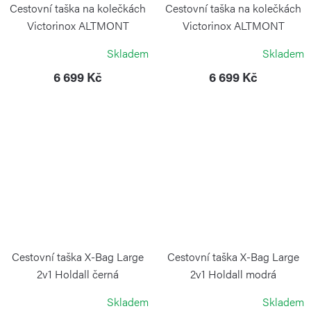
Cestovní taška na kolečkách
Cestovní taška na kolečkách
Victorinox ALTMONT
Victorinox ALTMONT
MODERN Navy Blue
MODERN Stone White
Skladem
Skladem
VICTORINOX
VICTORINOX
6 699 Kč
6 699 Kč
Cestovní taška X-Bag Large
Cestovní taška X-Bag Large
2v1 Holdall černá
2v1 Holdall modrá
BRIC`S
BRIC`S
Skladem
Skladem