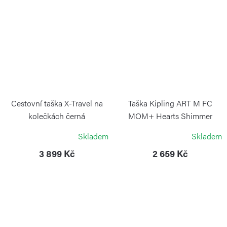
Cestovní taška X-Travel na
Taška Kipling ART M FC
kolečkách černá
MOM+ Hearts Shimmer
BRIC`S
KIPLING
Skladem
Skladem
3 899 Kč
2 659 Kč