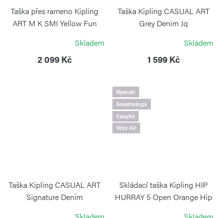
Taška přes rameno Kipling
Taška Kipling CASUAL ART
ART M K SMI Yellow Fun
Grey Denim Jq
Black
KIPLING
Skladem
Skladem
KIPLING
2 099 Kč
1 599 Kč
Ryanair
Smartwings
EasyJet
Wizz Air
Taška Kipling CASUAL ART
Skládací taška Kipling HIP
Signature Denim
HURRAY 5 Open Orange Hip
KIPLING
KIPLING
Skladem
Skladem