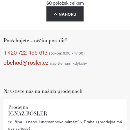
O
60
položek celkem
r
v
á
NAHORU
l
n
á
k
d
o
Z
a
v
Potřebujete s něčím poradit?
á
á
c
p
+420 722 465 613
n
í
(po-pá: 9:00 - 17:00)
í
a
p
obchod@rosler.cz
napište nám kdykoliv
r
t
v
í
k
Navštivte nás na našich prodejnách
y
v
ý
Prodejna
IGNAZ RÖSLER
p
i
28. října 10 nebo Jungmannovo náměstí 5, Praha 1 (prodejna má
dva vchody)
s