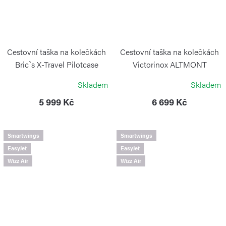
Cestovní taška na kolečkách
Cestovní taška na kolečkách
Bric`s X-Travel Pilotcase
Victorinox ALTMONT
Ocean Blue
MODERN Black
Skladem
Skladem
BRIC´S
VICTORINOX
5 999 Kč
6 699 Kč
Smartwings
Smartwings
EasyJet
EasyJet
Wizz Air
Wizz Air