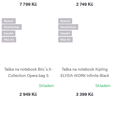
7 799 Kč
2 749 Kč
Ryanair
Ryanair
Smartwings
Smartwings
EasyJet
EasyJet
Wizz Air
Wizz Air
Taška na notebook Bric`s X-
Taška na notebook Kipling
Collection Opera bag S
ELYSIA WORK Infinite Black
Ocean Blue
KIPLING
Skladem
Skladem
BRIC´S
2 949 Kč
3 399 Kč