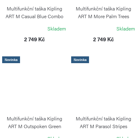
Multifunkční taška Kipling
Multifunkční taška Kipling
ART M Casual Blue Combo
ART M More Palm Trees
KIPLING
KIPLING
Skladem
Skladem
2 749 Kč
2 749 Kč
Novinka
Novinka
Multifunkční taška Kipling
Multifunkční taška Kipling
ART M Outspoken Green
ART M Parasol Stripes
KIPLING
KIPLING