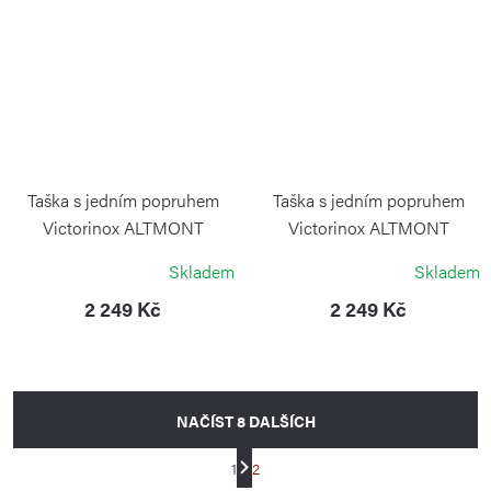
Taška s jedním popruhem
Taška s jedním popruhem
Victorinox ALTMONT
Victorinox ALTMONT
MODERN Sling Black
MODERN Sling Navy Blue
Skladem
Skladem
VICTORINOX
VICTORINOX
2 249 Kč
2 249 Kč
NAČÍST 8 DALŠÍCH
S
1
2
t