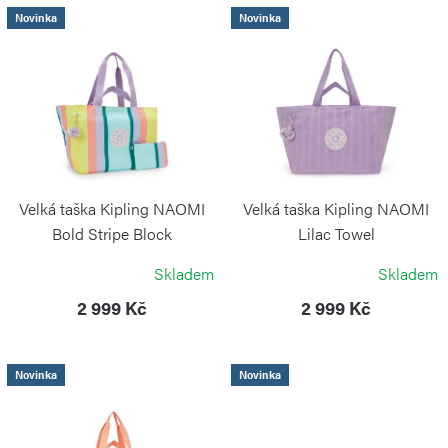
í
V
Novinka
Novinka
p
ý
r
p
o
i
d
s
u
p
k
r
Velká taška Kipling NAOMI
Velká taška Kipling NAOMI
t
o
Bold Stripe Block
Lilac Towel
ů
KIPLING
KIPLING
d
Skladem
Skladem
u
2 999 Kč
2 999 Kč
k
t
Novinka
Novinka
ů