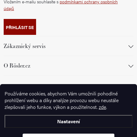
Vložením e-mailu souhlasíte s
podmínkami ochrany osobních
údajů
PŘIHLÁSIT SE
Zákaznický servis
O Rösler.cz
Sledujte nás
Používáme cookies, abychom Vám umožnili pohodlné
prohlížení webu a díky analýze provozu webu neustále
zlepšovali jeho funkce, výkon a použitelnost.
zde
.
Nastavení
Copyright 2026
Ignazrosler.cz
. Všechna práva vyhrazena.
Upravit
nastavení cookies