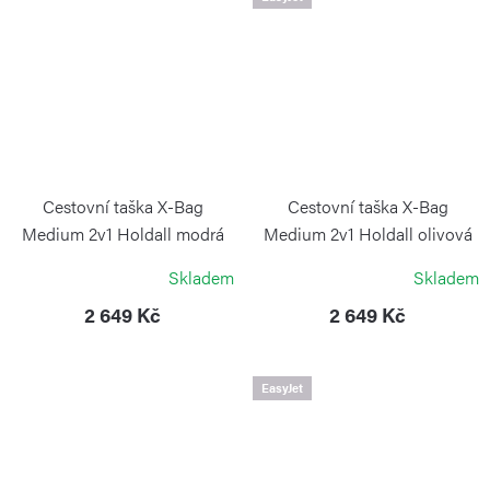
Cestovní taška X-Bag
Cestovní taška X-Bag
Medium 2v1 Holdall modrá
Medium 2v1 Holdall olivová
BRIC`S
BRIC`S
Skladem
Skladem
2 649 Kč
2 649 Kč
EasyJet