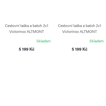
Cestovní taška a batoh 2v1
Cestovní taška a batoh 2v1
Victorinox ALTMONT
Victorinox ALTMONT
MODERN Black
MODERN Stone White
Skladem
Skladem
VICTORINOX
VICTORINOX
5 199 Kč
5 199 Kč