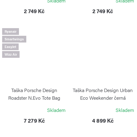
Skladem
Skladem
2 749 Kč
2 749 Kč
Ryanair
Smartwings
EasyJet
Wizz Air
Taška Porsche Design
Taška Porsche Design Urban
Roadster N.Evo Tote Bag
Eco Weekender černá
Black
PORSCHE DESIGN
Skladem
Skladem
PORSCHE DESIGN
7 279 Kč
4 899 Kč