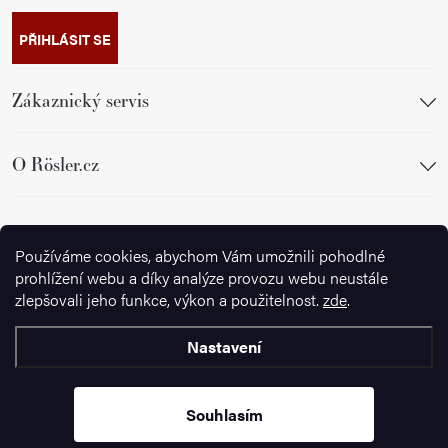
PŘIHLÁSIT SE
Zákaznický servis
O Rösler.cz
Sledujte nás
Používáme cookies, abychom Vám umožnili pohodlné
prohlížení webu a díky analýze provozu webu neustále
zlepšovali jeho funkce, výkon a použitelnost.
zde
.
Nastavení
Copyright 2026
Ignazrosler.cz
. Všechna práva vyhrazena.
Upravit
nastavení cookies
Souhlasím
Vytvořil Shoptet Premium