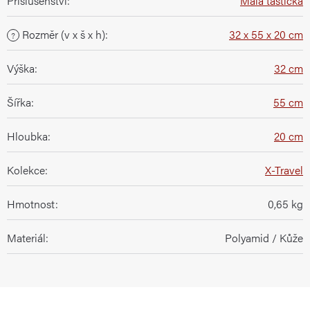
Příslušenství
:
Malá taštička
Rozměr (v x š x h)
:
32 x 55 x 20 cm
?
Výška
:
32 cm
Šířka
:
55 cm
Hloubka
:
20 cm
Kolekce
:
X-Travel
Hmotnost
:
0,65 kg
Materiál
:
Polyamid / Kůže