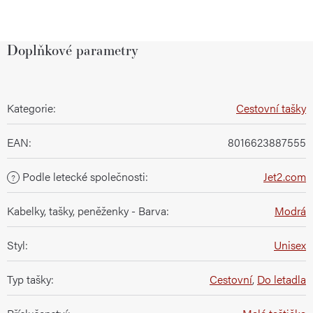
Doplňkové parametry
Kategorie
:
Cestovní tašky
EAN
:
8016623887555
Podle letecké společnosti
:
Jet2.com
?
Kabelky, tašky, peněženky - Barva
:
Modrá
Styl
:
Unisex
Typ tašky
:
Cestovní
,
Do letadla