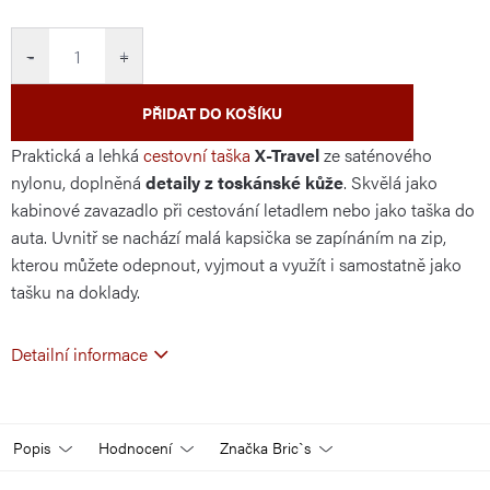
cena:
−
+
PŘIDAT DO KOŠÍKU
Praktická a lehká
cestovní taška
X-Travel
ze saténového
nylonu, doplněná
detaily z toskánské kůže
. Skvělá jako
kabinové zavazadlo při cestování letadlem nebo jako taška do
auta. Uvnitř se nachází malá kapsička se zapínáním na zip,
kterou můžete odepnout, vyjmout a využít i samostatně jako
tašku na doklady.
Detailní informace
Popis
Hodnocení
Značka
Bric`s