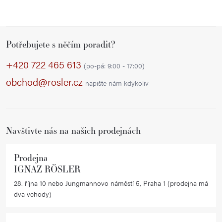
Z
Potřebujete s něčím poradit?
á
p
+420 722 465 613
(po-pá: 9:00 - 17:00)
a
obchod@rosler.cz
napište nám kdykoliv
t
í
Navštivte nás na našich prodejnách
Prodejna
IGNAZ RÖSLER
28. října 10 nebo Jungmannovo náměstí 5, Praha 1 (prodejna má
dva vchody)