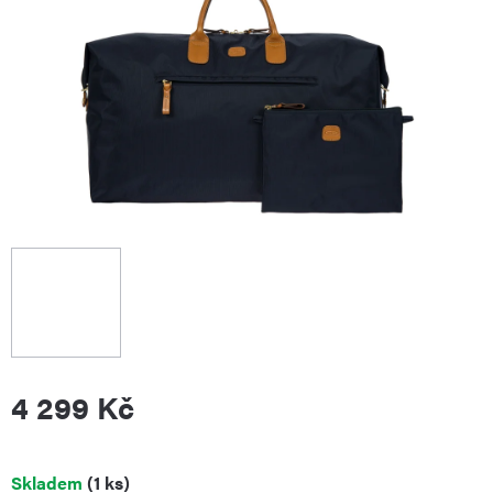
4 299 Kč
Měrná
Skladem
(1 ks)