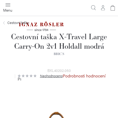
Přejít
N
na
obsah
ko
Cestovní tašky
Cestovní taška X-Travel Large
Carry-On 2v1 Holdall modrá
BRIC`S
BXL40202.050
Podrobnosti hodnocení
Neohodnoceno
Průměrné
hodnocení
produktu
je
0,0
z
5
hvězdiček.