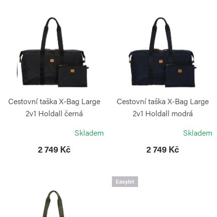
í
V
p
ý
r
p
o
i
d
s
u
p
k
r
Cestovní taška X-Bag Large
Cestovní taška X-Bag Large
t
o
2v1 Holdall černá
2v1 Holdall modrá
ů
BRIC`S
BRIC`S
d
Skladem
Skladem
u
2 749 Kč
2 749 Kč
k
t
EasyJet
ů