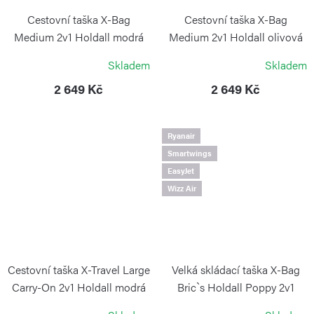
Cestovní taška X-Bag
Cestovní taška X-Bag
Medium 2v1 Holdall modrá
Medium 2v1 Holdall olivová
BRIC`S
BRIC`S
Skladem
Skladem
2 649 Kč
2 649 Kč
Ryanair
Smartwings
EasyJet
Wizz Air
Cestovní taška X-Travel Large
Velká skládací taška X-Bag
Carry-On 2v1 Holdall modrá
Bric`s Holdall Poppy 2v1
BRIC`S
BRIC`S