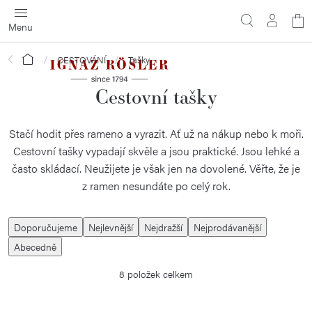
Přejít
N
na
obsah
ko
Domů
CESTOVÁNÍ
Tašky
Cestovní tašky
Stačí hodit přes rameno a vyrazit. Ať už na nákup nebo k moři.
Cestovní tašky vypadají skvěle a jsou praktické. Jsou lehké a
často skládací. Neužijete je však jen na dovolené. Věřte, že je
z ramen nesundáte po celý rok.
Ř
Doporučujeme
Nejlevnější
Nejdražší
Nejprodávanější
a
Abecedně
z
8
položek celkem
e
n