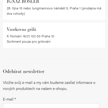
IGNAZ RÖSLER
v
28. října 10 nebo Jungmannovo náměstí 5, Praha 1 (prodejna má
ý
dva vchody)
p
i
Vzorkovna grilů
s
K Horkám 19/21 102 00 Praha 10
u
Sortiment pouze pro grilování
Odebírat newsletter
Vložte svůj e-mail a my vám budeme zasílat informace o
nových produktech na našem e-shopu.
E-mail