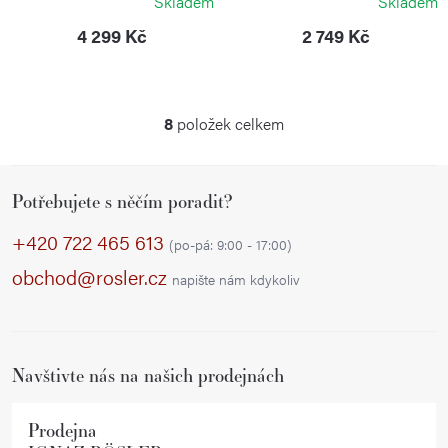
Skladem
Skladem
4 299 Kč
2 749 Kč
8
položek celkem
O
v
Z
l
Potřebujete s něčím poradit?
á
á
p
d
+420 722 465 613
(po-pá: 9:00 - 17:00)
a
a
obchod@rosler.cz
napište nám kdykoliv
c
t
í
í
p
r
Navštivte nás na našich prodejnách
v
k
Prodejna
y