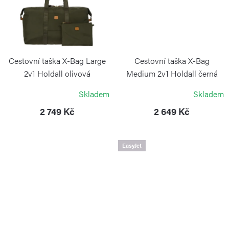
Cestovní taška X-Bag Large
Cestovní taška X-Bag
2v1 Holdall olivová
Medium 2v1 Holdall černá
BRIC`S
BRIC`S
Skladem
Skladem
2 749 Kč
2 649 Kč
EasyJet