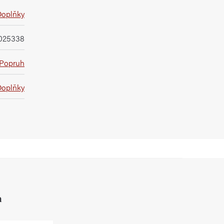
Doplňky
025338
Popruh
Doplňky
h