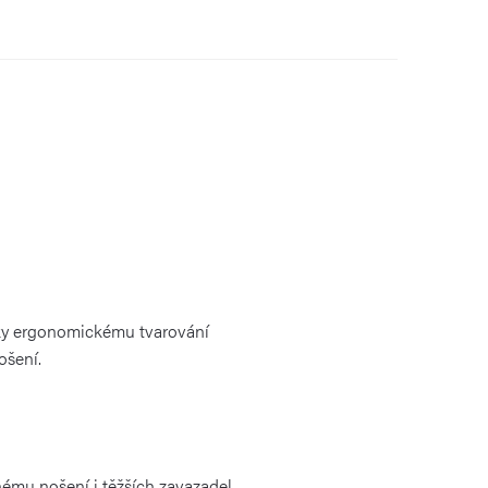
Díky ergonomickému tvarování
ošení.
mu nošení i těžších zavazadel.