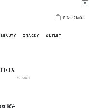
Nákupní
Prázdný košík
košík
BEAUTY
ZNAČKY
OUTLET
inox
30173901
89 Kč