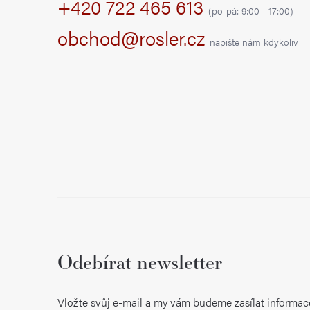
+420 722 465 613
a
(po-pá: 9:00 - 17:00)
t
obchod@rosler.cz
napište nám kdykoliv
í
Odebírat newsletter
Vložte svůj e-mail a my vám budeme zasílat informac