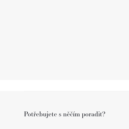
Z
á
Potřebujete s něčím poradit?
p