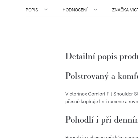
POPIS
HODNOCENÍ
ZNAČKA
VIC
Detailní popis pro
Polstrovaný a komf
Victorinox Comfort Fit Shoulder S
přesně kopíruje linii ramene a ro
Pohodlí i při denn
Popruh je vybaven měkkým neopren