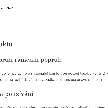
TORINOX
duktu
ortní ramenní popruh
trap je navržen pro maximální komfort při nošení tašek a kufrů. 
vnoměrně rozkládá váhu zavazadla, čímž snižuje únavu při delším n
ím používání
ovým polstrováním, které absorbuje nárazy a přispívá k pohodlné