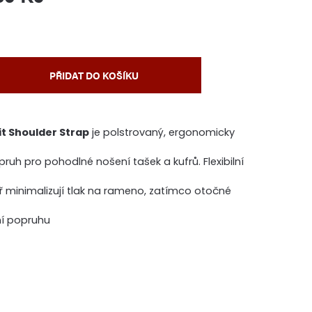
PŘIDAT DO KOŠÍKU
it Shoulder Strap
je polstrovaný, ergonomicky
uh pro pohodlné nošení tašek a kufrů. Flexibilní
ř minimalizují tlak na rameno, zatímco otočné
ní popruhu