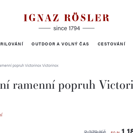
RILOVÁNÍ
OUTDOOR A VOLNÝ ČAS
CESTOVÁNÍ
ramenní popruh Victorinox
Victorinox
lní ramenní popruh Victor
ní
1 1
2 379 Kč
–50 %