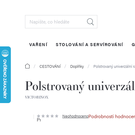
Přejít
na
obsah
VAŘENÍ
STOLOVÁNÍ A SERVÍROVÁNÍ
G
Domů
CESTOVÁNÍ
Doplňky
Polstrovaný univerzální 
Polstrovaný univerzá
VICTORINOX
Podrobnosti hodnoce
Neohodnoceno
Průměrné
hodnocení
produktu
je
0,0