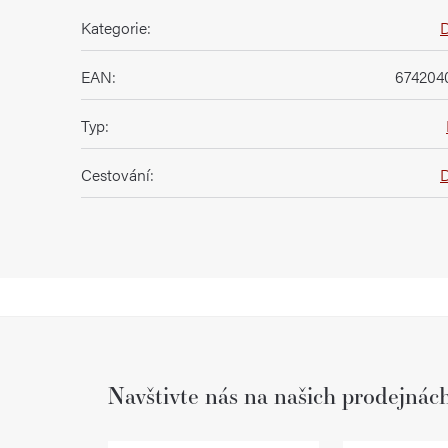
Kategorie
:
EAN
:
674204
Typ
:
Cestování
:
Navštivte nás na našich prodejnác