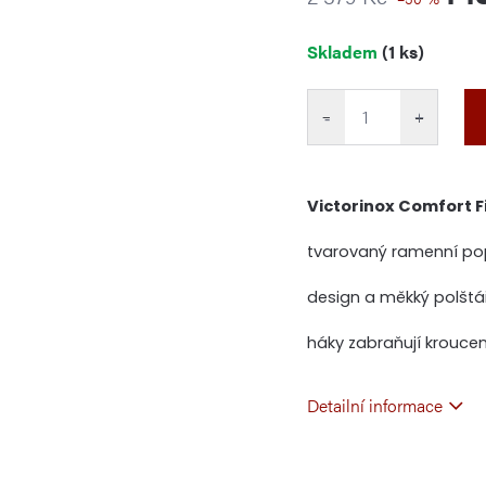
Měrná
Skladem
(1 ks)
cena:
−
+
Victorinox Comfort F
tvarovaný ramenní popr
design a měkký polštá
háky zabraňují krouce
Detailní informace