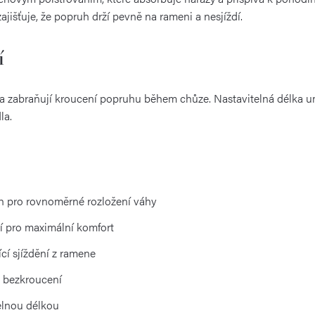
jišťuje, že popruh drží pevně na rameni a nesjíždí.
í
 a zabraňují kroucení popruhu během chůze. Nastavitelná délka 
la.
 pro rovnoměrné rozložení váhy
 pro maximální komfort
cí sjíždění z ramene
a bezkroucení
telnou délkou