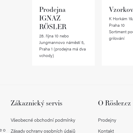
Prodejna
Vzorkov
IGNAZ
K Horkám 19/
RÖSLER
Praha 10
Sortiment po
28. října 10 nebo
grilování
Jungmannovo náměstí 5,
Praha 1 (prodejna má dva
vchody)
Zákaznický servis
O Rösler.cz
Všeobecné obchodní podmínky
Prodejny
e o
Zásady ochrany osobních údajů
Kontakt