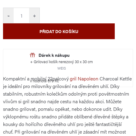
cena:
−
+
PŘIDAT DO KOŠÍKU
+ Grilovací košík nerezový 30 x 30 cm
WEIS
Kompaktní a mobilní 22palcový
gril Napoleon
Charcoal Kettle
v hodnotě 679 Kč
je ideální pro milovníky grilování na dřevěném uhlí. Díky
stabilním, robustním kolečkům odolným proti povětrnostním
vlivům si gril snadno najde cestu na každou akci. Můžete
snadno grilovat, pomalu opékat, nebo dokonce udit. Díky
výklopnému roštu snadno přidáte oblíbené dřevěné štěpky a
kousky do hořícího dřevěného uhlí pro ještě fantastičtější
chuť. Při grilování na dřevěném uhlí je zásadní mít možnost