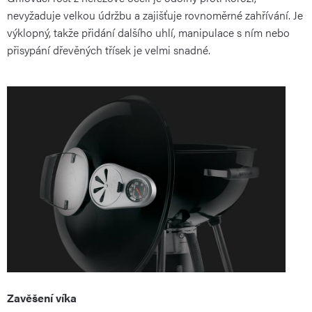
nevyžaduje velkou údržbu a zajišťuje rovnoměrné zahřívání. Je
výklopný, takže přidání dalšího uhlí, manipulace s ním nebo
přisypání dřevěných třísek je velmi snadné.
Zavěšení víka