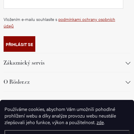
Vložením e-mailu souhlasíte s
podmínkami ochrany osobních
údajů
PŘIHLÁSIT SE
Zákaznický servis
O Rösler.cz
Sledujte nás
Používáme cookies, abychom Vám umožnili pohodlné
prohlížení webu a díky analýze provozu webu neustále
zlepšovali jeho funkce, výkon a použitelnost.
zde
.