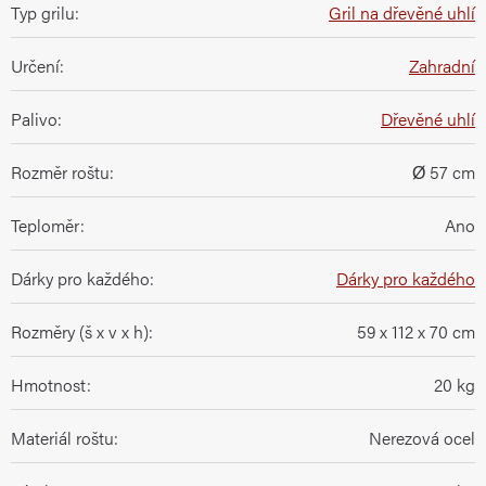
Typ grilu
:
Gril na dřevěné uhlí
Určení
:
Zahradní
Palivo
:
Dřevěné uhlí
Rozměr roštu
:
Ø 57 cm
Teploměr
:
Ano
Dárky pro každého
:
Dárky pro každého
Rozměry (š x v x h)
:
59 x 112 x 70 cm
Hmotnost
:
20 kg
Materiál roštu
:
Nerezová ocel