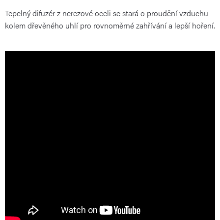
Tepelný difuzér z nerezové oceli se stará o proudění vzduchu
kolem dřevěného uhlí pro rovnoměrné zahřívání a lepší hoření.