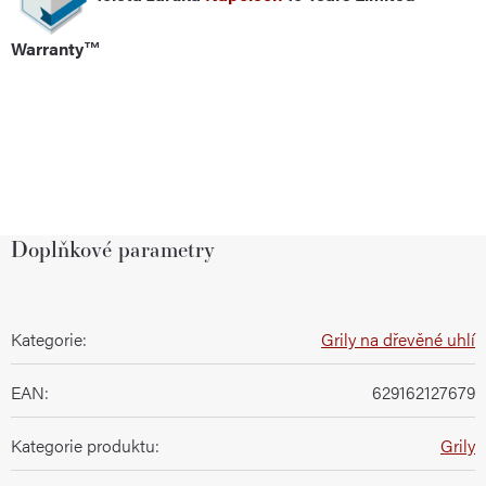
Warranty™
Doplňkové parametry
Kategorie
:
Grily na dřevěné uhlí
EAN
:
629162127679
Kategorie produktu
:
Grily