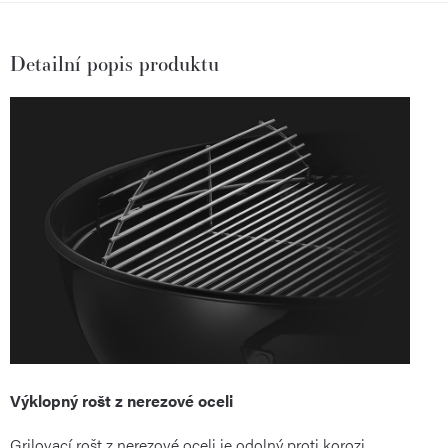
Detailní popis produktu
Výklopný rošt z nerezové oceli
Grilovací rošt z nerezové oceli je odolný proti korozi,