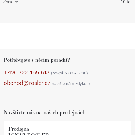
Záruka
:
10 let
Z
Potřebujete s něčím poradit?
á
p
+420 722 465 613
(po-pá: 9:00 - 17:00)
a
obchod@rosler.cz
napište nám kdykoliv
t
í
Navštivte nás na našich prodejnách
Prodejna