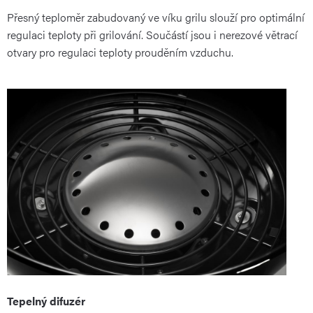
Přesný teploměr zabudovaný ve víku grilu slouží pro optimální
regulaci teploty při grilování. Součástí jsou i nerezové větrací
otvary pro regulaci teploty prouděním vzduchu.
Tepelný difuzér