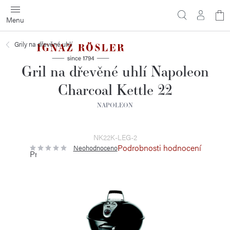
Přejít
N
na
obsah
ko
Grily na dřevěné uhlí
Gril na dřevěné uhlí Napoleon
Charcoal Kettle 22
NAPOLEON
NK22K-LEG-2
Podrobnosti hodnocení
Neohodnoceno
Průměrné
hodnocení
produktu
je
0,0
z
5
hvězdiček.