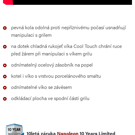
pevná kola odolná proti nepříznivému počasí usnadňují
manipulaci s grilem
na dotek chladná rukojeť víka Cool Touch chrání ruce
před žárem při manipulaci s víkem grilu
odnímatelný ocelový zásobník na popel
kotel i víko s vrstvou porcelánového smaltu
odnímatelné víko se závěsem
odkládací plocha ve spodní části grilu
10letá záruka
Napoleon
10 Years Limited