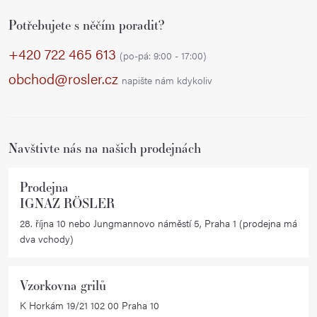
Z
l
Potřebujete s něčím poradit?
á
á
p
d
+420 722 465 613
(po-pá: 9:00 - 17:00)
a
a
obchod@rosler.cz
napište nám kdykoliv
c
t
í
í
p
r
Navštivte nás na našich prodejnách
v
k
Prodejna
y
IGNAZ RÖSLER
v
28. října 10 nebo Jungmannovo náměstí 5, Praha 1 (prodejna má
ý
dva vchody)
p
i
Vzorkovna grilů
s
K Horkám 19/21 102 00 Praha 10
u