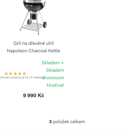
Gril na dřevěné uhlí
Napoleon Charcoal Kettle
PRO 22
Skladem +
NAPOLEON
Skladem
showroom
dnocení produktu je 5,0 z 5 hvězdiček.
Hostivař
9 990 Kč
3
položek celkem
O
v