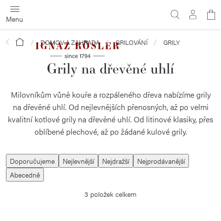
Přejít
N
na
obsah
ko
Domů
DOMOV A ZAHRADA
GRILOVÁNÍ
GRILY
Grily na dřevěné uhlí
Milovníkům vůně kouře a rozpáleného dřeva nabízíme grily
na dřevěné uhlí. Od nejlevnějších přenosných, až po velmi
kvalitní kotlové grily na dřevěné uhlí. Od litinové klasiky, přes
oblíbené plechové, až po žádané kulové grily.
Ř
Doporučujeme
Nejlevnější
Nejdražší
Nejprodávanější
a
Abecedně
z
3
položek celkem
e
n