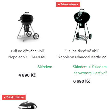
í
V
+ Dárek zdarma
p
ý
r
p
o
i
d
s
u
p
k
r
Gril na dřevěné uhlí
Gril na dřevěné uhlí
t
o
Napoleon CHARCOAL
Napoleon Charcoal Kettle 22
KETTLE 18
ů
NAPOLEON
d
Skladem
Skladem + Skladem
NAPOLEON
u
showroom Hostivař
4 890 Kč
k
6 690 Kč
t
ů
+ Dárek zdarma