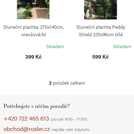
d
s
u
p
k
r
Sluneční plachta, 270x140cm,
Sluneční plachta Peddy
t
o
oranžová/bí
Shield 220x96cm bílá
ů
PEDDY SHIELD
PEDDY SHIELD
d
Skladem
Skladem
u
399 Kč
599 Kč
k
t
ů
2
položek celkem
O
v
Z
l
Potřebujete s něčím poradit?
á
á
p
d
+420 722 465 613
(po-pá: 9:00 - 17:00)
a
a
obchod@rosler.cz
napište nám kdykoliv
c