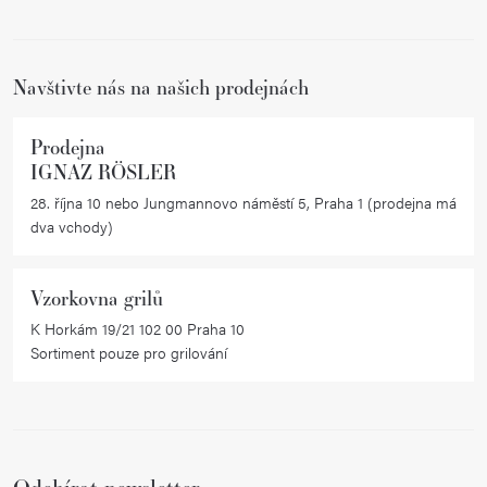
t
í
í
p
r
Navštivte nás na našich prodejnách
v
k
Prodejna
y
IGNAZ RÖSLER
v
28. října 10 nebo Jungmannovo náměstí 5, Praha 1 (prodejna má
ý
dva vchody)
p
i
Vzorkovna grilů
s
K Horkám 19/21 102 00 Praha 10
u
Sortiment pouze pro grilování