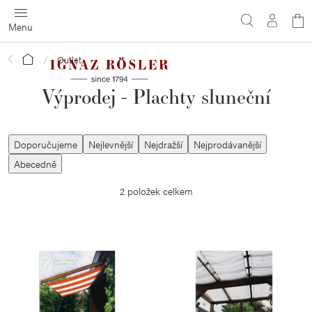
Přejít
N
na
obsah
ko
Domů
Outlet
Výprodej - Plachty sluneční
Ř
Doporučujeme
Nejlevnější
Nejdražší
Nejprodávanější
a
Abecedně
z
2
položek celkem
e
n
í
V
p
ý
r
p
o
i