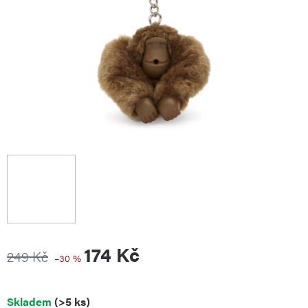
174 Kč
249 Kč
–30 %
Měrná
Skladem
(>5 ks)