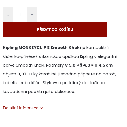
cena:
−
+
PŘIDAT DO KOŠÍKU
Kipling MONKEYCLIP S Smooth Khaki
je kompaktní
klíčenka‑přívěsek s ikonickou opičkou Kipling v elegantní
barvě Smooth Khaki. Rozměry
V 5,0 × Š 4,0 × H 4,5 cm
,
objem
0,01 l
. Díky karabině ji snadno připnete na batoh,
kabelku nebo klíče. Stylový a praktický doplněk pro
každodenní použití i jako dekorace.
Detailní informace