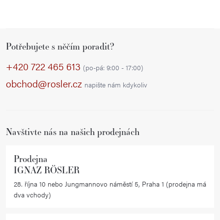
Z
Potřebujete s něčím poradit?
á
p
+420 722 465 613
(po-pá: 9:00 - 17:00)
a
obchod@rosler.cz
napište nám kdykoliv
t
í
Navštivte nás na našich prodejnách
Prodejna
IGNAZ RÖSLER
28. října 10 nebo Jungmannovo náměstí 5, Praha 1 (prodejna má
dva vchody)