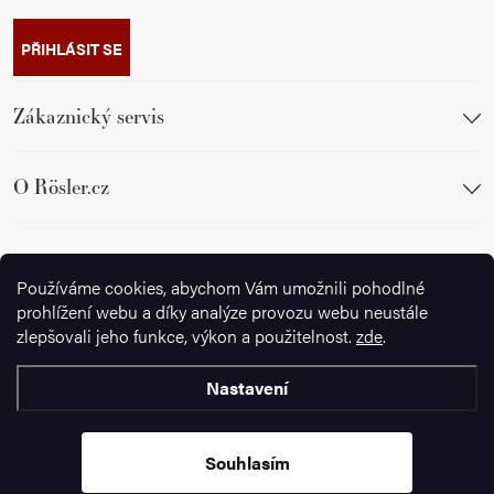
PŘIHLÁSIT SE
Zákaznický servis
O Rösler.cz
Sledujte nás
Používáme cookies, abychom Vám umožnili pohodlné
prohlížení webu a díky analýze provozu webu neustále
zlepšovali jeho funkce, výkon a použitelnost.
zde
.
Nastavení
Copyright 2026
Ignazrosler.cz
. Všechna práva vyhrazena.
Upravit
nastavení cookies
Souhlasím
Vytvořil Shoptet Premium