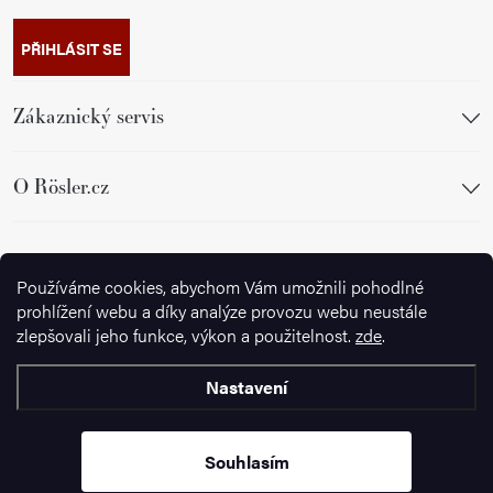
PŘIHLÁSIT SE
Zákaznický servis
O Rösler.cz
Sledujte nás
Používáme cookies, abychom Vám umožnili pohodlné
prohlížení webu a díky analýze provozu webu neustále
zlepšovali jeho funkce, výkon a použitelnost.
zde
.
Nastavení
Copyright 2026
Ignazrosler.cz
. Všechna práva vyhrazena.
Upravit
nastavení cookies
Souhlasím
Vytvořil Shoptet Premium