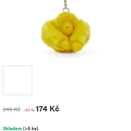
174 Kč
249 Kč
–30 %
Měrná
Skladem
(>5 ks)