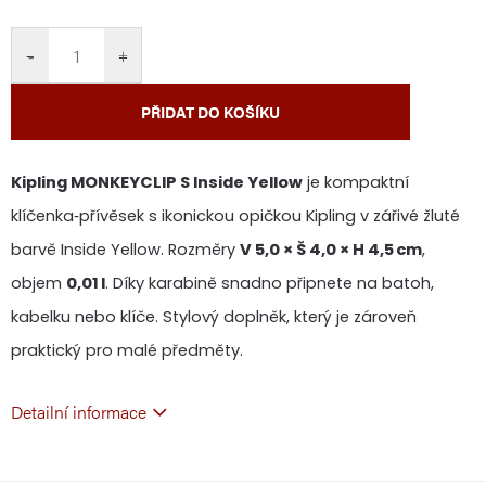
cena:
−
+
PŘIDAT DO KOŠÍKU
Kipling MONKEYCLIP S Inside Yellow
je kompaktní
klíčenka‑přívěsek s ikonickou opičkou Kipling v zářivé žluté
barvě Inside Yellow. Rozměry
V 5,0 × Š 4,0 × H 4,5 cm
,
objem
0,01 l
. Díky karabině snadno připnete na batoh,
kabelku nebo klíče. Stylový doplněk, který je zároveň
praktický pro malé předměty.
Detailní informace