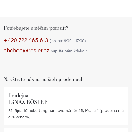
Z
Potřebujete s něčím poradit?
á
p
+420 722 465 613
(po-pá: 9:00 - 17:00)
a
obchod@rosler.cz
napište nám kdykoliv
t
í
Navštivte nás na našich prodejnách
Prodejna
IGNAZ RÖSLER
28. října 10 nebo Jungmannovo náměstí 5, Praha 1 (prodejna má
dva vchody)