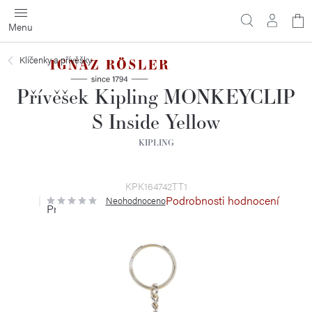
Přejít
N
na
obsah
ko
Klíčenky a přívěšky
Přívěšek Kipling MONKEYCLIP
S Inside Yellow
KIPLING
KPK164742TT1
Podrobnosti hodnocení
Neohodnoceno
Průměrné
hodnocení
produktu
je
0,0
z
5
hvězdiček.