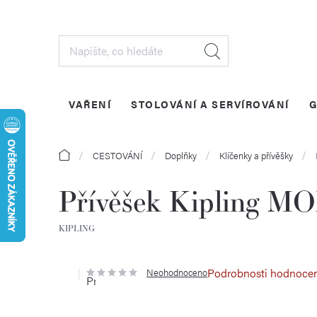
Přejít
na
obsah
VAŘENÍ
STOLOVÁNÍ A SERVÍROVÁNÍ
G
Domů
CESTOVÁNÍ
Doplňky
Klíčenky a přívěšky
Přívěšek Kipling M
KIPLING
Podrobnosti hodnoce
Neohodnoceno
Průměrné
hodnocení
produktu
je
0,0