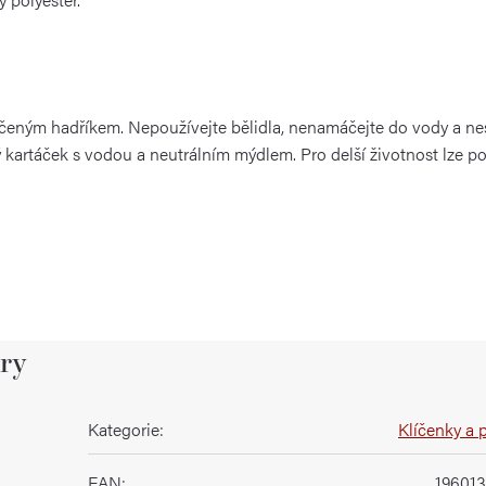
lhčeným hadříkem. Nepoužívejte bělidla, nenamáčejte do vody a ne
ý kartáček s vodou a neutrálním mýdlem. Pro delší životnost lze po
ry
Kategorie
:
Klíčenky a 
EAN
:
19601