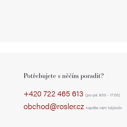
Z
á
Potřebujete s něčím poradit?
p
+420 722 465 613
a
(po-pá: 9:00 - 17:00)
t
obchod@rosler.cz
napište nám kdykoliv
í