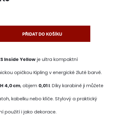
PŘIDAT DO KOŠÍKU
S Inside Yellow
je ultra kompaktní
nickou opičkou Kipling v energické žluté barvě.
× H 4,0 cm
, objem
0,01 l
. Díky karabině ji můžete
oh, kabelku nebo klíče. Stylový a praktický
 použití i jako dekorace.