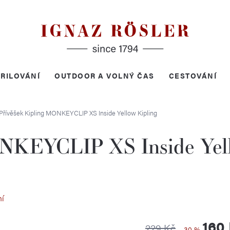
RILOVÁNÍ
OUTDOOR A VOLNÝ ČAS
CESTOVÁNÍ
Přívěšek Kipling MONKEYCLIP XS Inside Yellow
Kipling
ONKEYCLIP XS Inside Yel
ní
160
229 Kč
–30 %