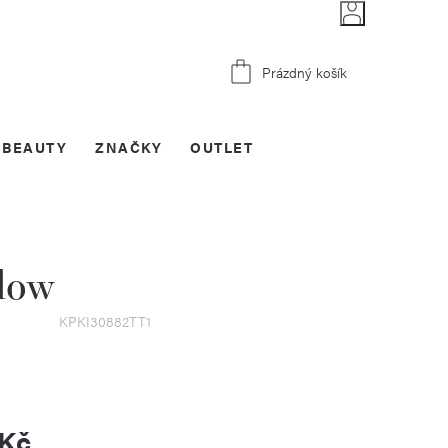
Nákupní
Prázdný košík
košík
BEAUTY
ZNAČKY
OUTLET
low
KPKI30882TT1
 Kč