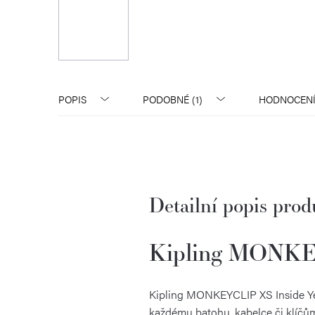
POPIS
PODOBNÉ (1)
HODNOCEN
Detailní popis pro
Kipling MONKEY
Kipling MONKEYCLIP XS Inside Yell
každému batohu, kabelce či klíčům