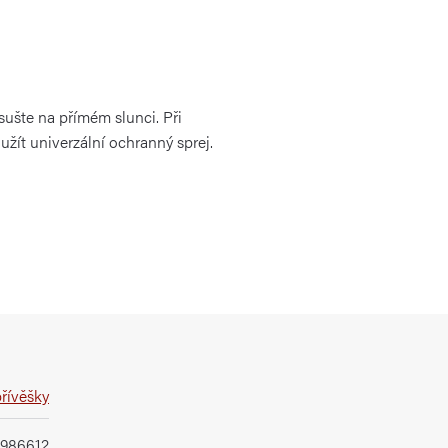
sušte na přímém slunci. Při
užít univerzální ochranný sprej.
přívěšky
3986612