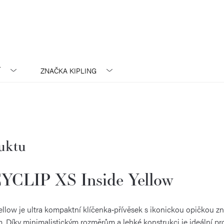
Í
ZNAČKA
KIPLING
duktu
CLIP XS Inside Yellow
ow je ultra kompaktní klíčenka‑přívěsek s ikonickou opičkou zna
. Díky minimalistickým rozměrům a lehké konstrukci je ideální p