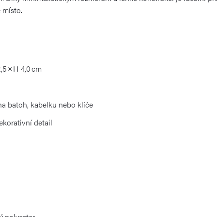
 místo.
,5 × H 4,0 cm
na batoh, kabelku nebo klíče
ekorativní detail
ý polyester.