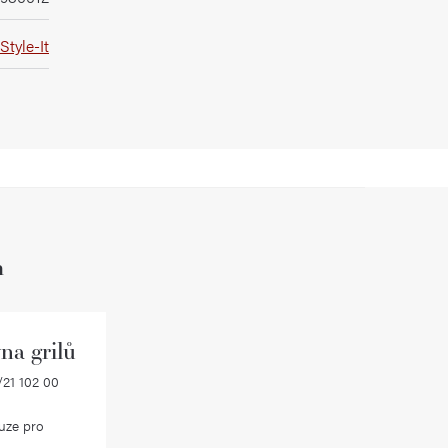
Style-It
h
na grilů
21 102 00
uze pro