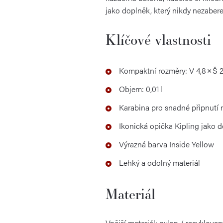
jako doplněk, který nikdy nezabere
Klíčové vlastnosti
Kompaktní rozměry: V 4,8 × Š 2
Objem: 0,01 l
Karabina pro snadné připnutí 
Ikonická opička Kipling jako d
Výrazná barva Inside Yellow
Lehký a odolný materiál
Materiál
Vnější materiál: nylon / recyklovan