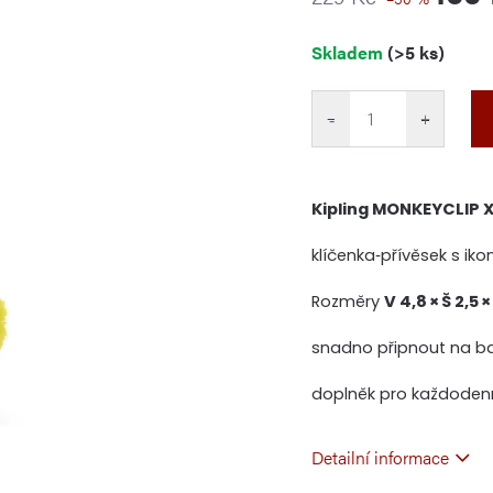
Měrná
Skladem
(>5 ks)
cena:
−
+
Kipling MONKEYCLIP X
klíčenka‑přívěsek s iko
Rozměry
V 4,8 × Š 2,5 
snadno připnout na bat
doplněk pro každodenní
Detailní informace