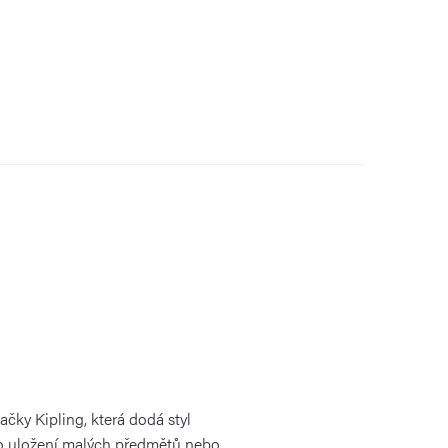
čky Kipling, která dodá styl
ro uložení malých předmětů nebo