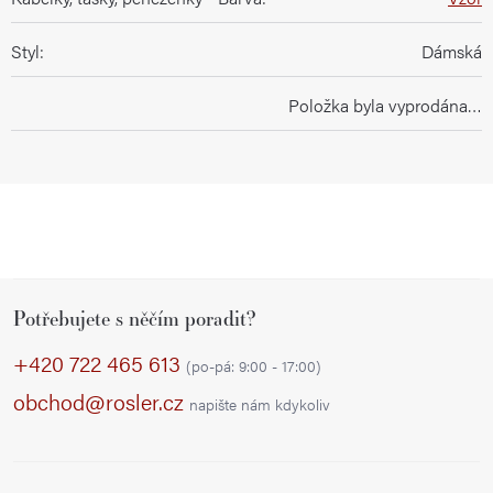
Styl
:
Dámská
Položka byla vyprodána…
Z
Potřebujete s něčím poradit?
á
p
+420 722 465 613
(po-pá: 9:00 - 17:00)
a
obchod@rosler.cz
napište nám kdykoliv
t
í