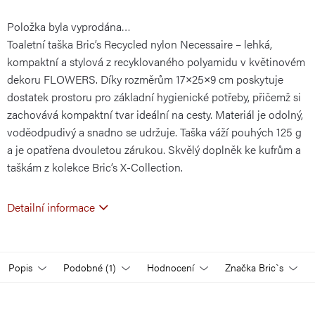
Položka byla vyprodána…
cena:
Toaletní taška Bric’s Recycled nylon Necessaire – lehká,
kompaktní a stylová z recyklovaného polyamidu v květinovém
dekoru FLOWERS. Díky rozměrům 17×25×9 cm poskytuje
dostatek prostoru pro základní hygienické potřeby, přičemž si
zachovává kompaktní tvar ideální na cesty. Materiál je odolný,
voděodpudivý a snadno se udržuje. Taška váží pouhých 125 g
a je opatřena dvouletou zárukou. Skvělý doplněk ke kufrům a
taškám z kolekce Bric’s X-Collection.
Detailní informace
Popis
Podobné (1)
Hodnocení
Značka
Bric`s