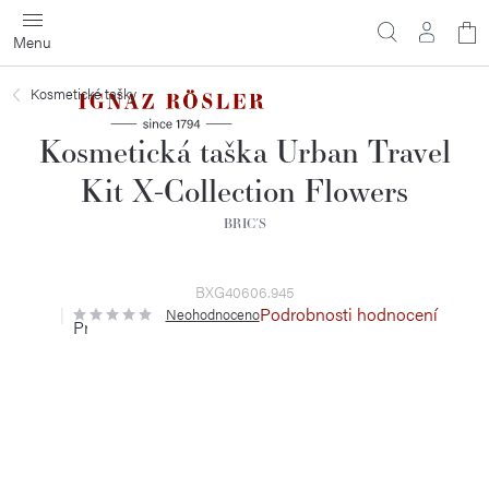
Přejít
N
na
obsah
ko
Kosmetické tašky
Kosmetická taška Urban Travel
Kit X-Collection Flowers
BRIC´S
BXG40606.945
Podrobnosti hodnocení
Neohodnoceno
Průměrné
hodnocení
produktu
je
0,0
z
5
hvězdiček.