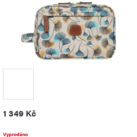
1 349 Kč
Měrná
Vyprodáno