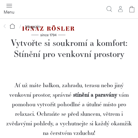
Přejít
N
na
obsah
ko
Domů
Magazín
Vytvořte si soukromí a komfort:
Stínění pro venkovní prostory
Ať už máte balkon, zahradu, terasu nebo jiný
venkovní prostor, správné
stínění a paravány
vám
pomohou vytvořit pohodlné a útulné místo pro
relaxaci. Ochraňte se před sluncem, větrem i
zvědavými pohledy, a vychutnejte si každý okamžik
na čerstvém vzduchu!