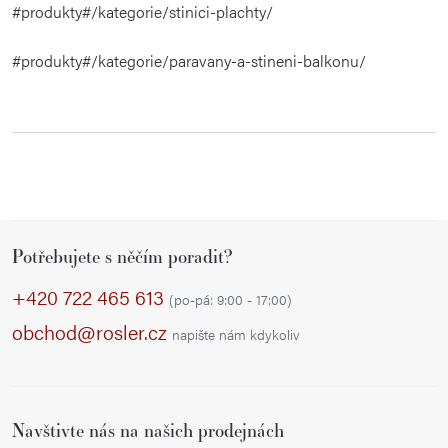
#produkty#/kategorie/stinici-plachty/
#produkty#/kategorie/paravany-a-stineni-balkonu/
Z
Potřebujete s něčím poradit?
á
p
+420 722 465 613
(po-pá: 9:00 - 17:00)
a
obchod@rosler.cz
napište nám kdykoliv
t
í
Navštivte nás na našich prodejnách