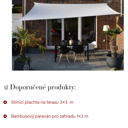
Doporučené produkty:
🛒
Stínící plachta na terasu 3×3 m
Bambusový paraván pro zahradu 1×3 m