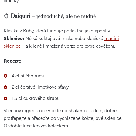
limetky.
🍋
Daiquiri
– jednoduché, ale ne nudné
Klasika z Kuby, která funguje perfektně jako aperitiv.
Sklenice:
Nízká koktejlová miska nebo klasická
martini
sklenice
– a klidně i mražená verze pro extra osvěžení.
Recept:
4 cl bílého rumu
2 cl čerstvé limetkové šťávy
1,5 cl cukrového sirupu
Všechny ingredience vložte do shakeru s ledem, dobře
protřepejte a přeceďte do vychlazené koktejlové sklenice.
Ozdobte limetkovým kolečkem.