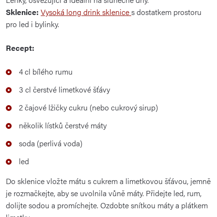
Sklenice:
Vysoká long drink sklenice
s dostatkem prostoru
pro led i bylinky.
Recept:
4 cl bílého rumu
3 cl čerstvé limetkové šťávy
2 čajové lžičky cukru (nebo cukrový sirup)
několik lístků čerstvé máty
soda (perlivá voda)
led
Do sklenice vložte mátu s cukrem a limetkovou šťávou, jemně
je rozmačkejte, aby se uvolnila vůně máty. Přidejte led, rum,
dolijte sodou a promíchejte. Ozdobte snítkou máty a plátkem