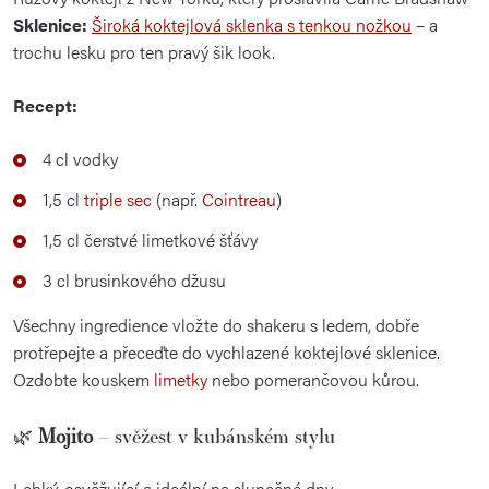
Sklenice:
Široká koktejlová sklenka s tenkou nožkou
– a
trochu lesku pro ten pravý šik look.
Recept:
4 cl vodky
1,5 cl
triple sec
(např.
Cointreau
)
1,5 cl čerstvé limetkové šťávy
3 cl brusinkového džusu
Všechny ingredience vložte do shakeru s ledem, dobře
protřepejte a přeceďte do vychlazené koktejlové sklenice.
Ozdobte kouskem
limetky
nebo pomerančovou kůrou.
🌿
Mojito
– svěžest v kubánském stylu
Lehký, osvěžující a ideální na slunečné dny.