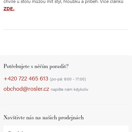
chvíle
u
stolu
můžou
mít
styl,
hloubku
a
příběh. Více článků
ZDE.
Z
Potřebujete s něčím poradit?
á
p
+420 722 465 613
(po-pá: 9:00 - 17:00)
a
obchod@rosler.cz
napište nám kdykoliv
t
í
Navštivte nás na našich prodejnách