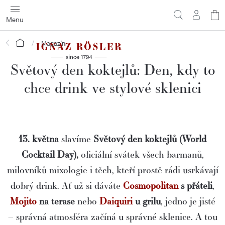
Přejít
N
na
obsah
ko
Domů
Magazín
Světový den koktejlů: Den, kdy to
chce drink ve stylové sklenici
13. května
slavíme
Světový den koktejlů
(World
Cocktail Day),
oficiální svátek všech barmanů,
milovníků mixologie i těch, kteří prostě rádi usrkávají
dobrý drink. Ať už si dáváte
Cosmopolitan
s přáteli
,
Mojito
na terase
nebo
Daiquiri
u grilu
, jedno je jisté
– správná atmosféra začíná u správné sklenice. A tou