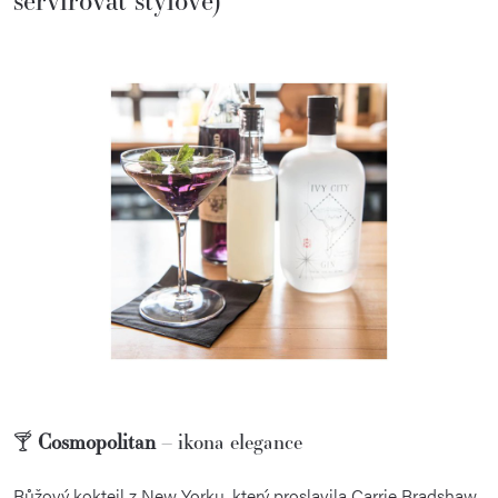
servírovat stylově)
🍸
Cosmopolitan
– ikona elegance
Růžový koktejl z New Yorku, který proslavila Carrie Bradshaw