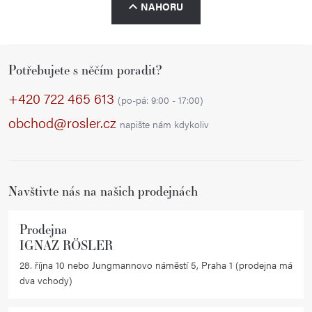
á
NAHORU
v
n
l
k
á
o
Z
d
v
Potřebujete s něčím poradit?
á
á
a
p
+420 722 465 613
n
c
(po-pá: 9:00 - 17:00)
í
a
í
obchod@rosler.cz
napište nám kdykoliv
p
t
r
í
v
Navštivte nás na našich prodejnách
k
y
v
Prodejna
IGNAZ RÖSLER
ý
p
28. října 10 nebo Jungmannovo náměstí 5, Praha 1 (prodejna má
dva vchody)
i
s