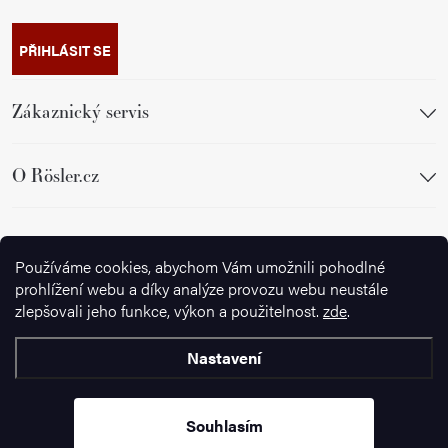
PŘIHLÁSIT SE
Zákaznický servis
O Rösler.cz
Sledujte nás
Používáme cookies, abychom Vám umožnili pohodlné
prohlížení webu a díky analýze provozu webu neustále
zlepšovali jeho funkce, výkon a použitelnost.
zde
.
Nastavení
Copyright 2026
Ignazrosler.cz
. Všechna práva vyhrazena.
Upravit
nastavení cookies
Souhlasím
Vytvořil Shoptet Premium