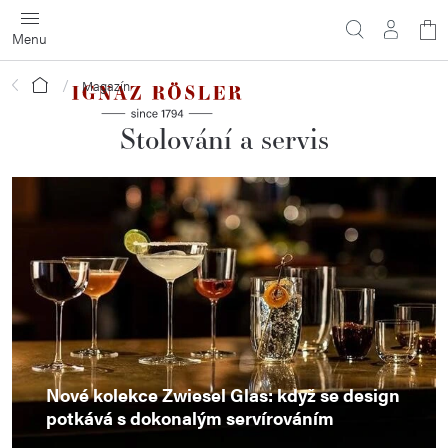
Přejít
N
na
obsah
ko
Domů
Magazín
Stolování a servis
V
ý
p
i
s
č
l
Nové kolekce Zwiesel Glas: když se design
á
potkává s dokonalým servírováním
n