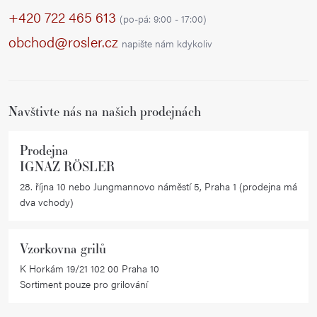
p
+420 722 465 613
(po-pá: 9:00 - 17:00)
a
obchod@rosler.cz
napište nám kdykoliv
t
í
Navštivte nás na našich prodejnách
Prodejna
IGNAZ RÖSLER
28. října 10 nebo Jungmannovo náměstí 5, Praha 1 (prodejna má
dva vchody)
Vzorkovna grilů
K Horkám 19/21 102 00 Praha 10
Sortiment pouze pro grilování