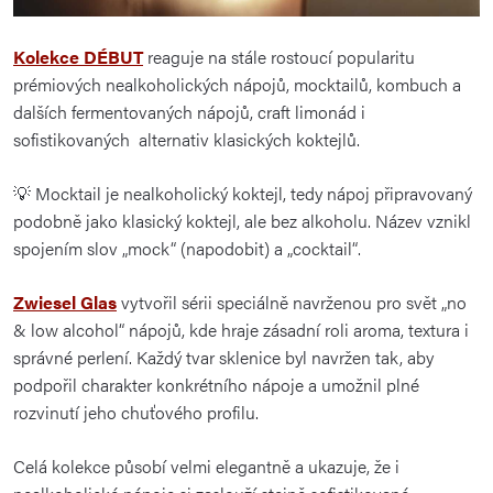
Kolekce DÉBUT
reaguje na stále rostoucí popularitu
prémiových nealkoholických nápojů, mocktailů, kombuch a
dalších fermentovaných nápojů, craft limonád i
sofistikovaných alternativ klasických koktejlů.
💡 Mocktail je nealkoholický koktejl, tedy nápoj připravovaný
podobně jako klasický koktejl, ale bez alkoholu. Název vznikl
spojením slov „mock“ (napodobit) a „cocktail“.
Zwiesel Glas
vytvořil sérii speciálně navrženou pro svět „no
& low alcohol“ nápojů, kde hraje zásadní roli aroma, textura i
správné perlení. Každý tvar sklenice byl navržen tak, aby
podpořil charakter konkrétního nápoje a umožnil plné
rozvinutí jeho chuťového profilu.
Celá kolekce působí velmi elegantně a ukazuje, že i