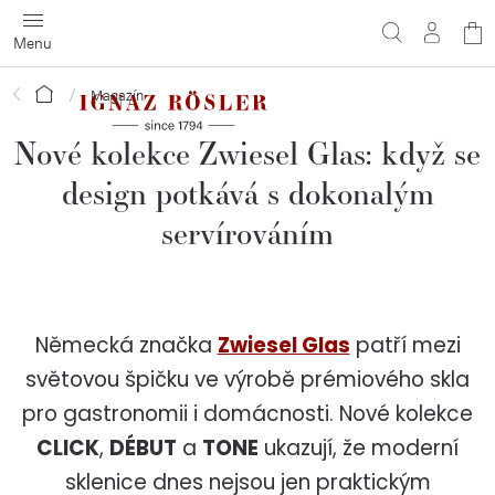
Přejít
N
na
obsah
ko
Domů
Magazín
Nové kolekce Zwiesel Glas: když se
design potkává s dokonalým
servírováním
Německá značka
Zwiesel Glas
patří mezi
světovou špičku ve výrobě prémiového skla
pro gastronomii i domácnosti. Nové kolekce
CLICK
,
DÉBUT
a
TONE
ukazují, že moderní
sklenice dnes nejsou jen praktickým