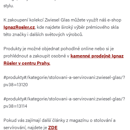
stylu.
K zakoupení kolekcí Zwiesel Glas můžete využít náš e-shop
IgnazRosler.cz
, kde najdete široký výběr prémiového skla
této značky i dalších světových výrobců.
Produkty je možné objednat pohodlně online nebo si je
prohlédnout a zakoupit osobně v
kamenné prodejně
Ignaz
Rösler
v centru Prahy.
#produkty#/kategorie/stolovani-a-servirovani:zwiesel-glas/?
pv38=13120
#produkty#/kategorie/stolovani-a-servirovani:zwiesel-glas/?
pv38=13114
Pokud vás zajímají další články z magazínu o stolování a
servírování, najdete je
ZDE