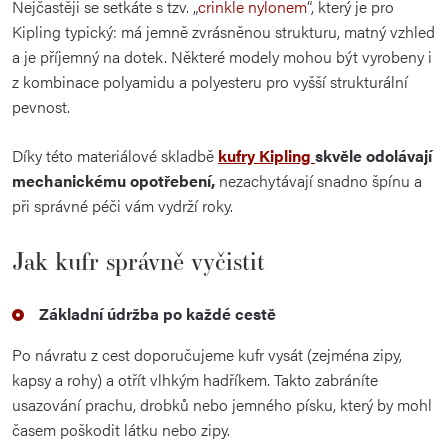
Nejčastěji se setkáte s tzv. „
crinkle nylonem
“, který je pro
Kipling typický: má jemně zvrásněnou strukturu, matný vzhled
a je příjemný na dotek. Některé modely mohou být vyrobeny i
z kombinace polyamidu a polyesteru pro vyšší strukturální
pevnost.
Díky této materiálové skladbě
kufry Kipling
skvěle odolávají
mechanickému opotřebení,
nezachytávají snadno špínu a
při správné péči vám vydrží roky.
Jak kufr správně vyčistit
Základní údržba po každé cestě
Po návratu z cest doporučujeme kufr vysát (zejména zipy,
kapsy a rohy) a otřít vlhkým hadříkem. Takto zabráníte
usazování prachu, drobků nebo jemného písku, který by mohl
časem poškodit látku nebo zipy.