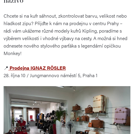
Chcete si na kufr sáhnout, zkontrolovat barvu, velikost nebo
hladkost zipu? Přijďte k nám na prodejnu v centru Prahy –
rádi vám ukážeme různé modely kufrů Kipling, poradíme s
výběrem velikosti i vhodné výbavy na cesty. A možná si hned
odnesete nového stylového parťáka s legendární opičkou
Monkey!
📍
Prodejna IGNAZ RÖSLER
28. října 10 / Jungmannovo náměstí 5, Praha 1