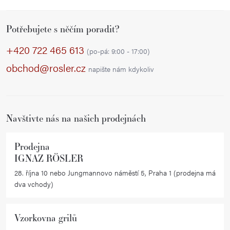
Z
Potřebujete s něčím poradit?
á
p
+420 722 465 613
(po-pá: 9:00 - 17:00)
a
obchod@rosler.cz
napište nám kdykoliv
t
í
Navštivte nás na našich prodejnách
Prodejna
IGNAZ RÖSLER
28. října 10 nebo Jungmannovo náměstí 5, Praha 1 (prodejna má
dva vchody)
Vzorkovna grilů