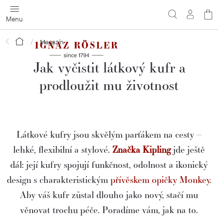
Přejít
N
na
obsah
ko
Domů
Magazín
Jak vyčistit látkový kufr a
prodloužit mu životnost
Látkové kufry jsou skvělým parťákem na cesty –
lehké, flexibilní a stylové.
Značka Kipling
jde ještě
dál: její kufry spojují funkčnost, odolnost a ikonický
design s charakteristickým
přívěskem opičky Monkey
.
Aby váš kufr zůstal dlouho jako nový, stačí mu
věnovat trochu péče. Poradíme vám, jak na to.