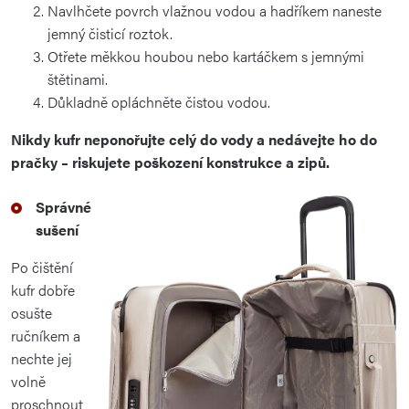
Navlhčete povrch vlažnou vodou a hadříkem naneste
jemný čisticí roztok.
Otřete měkkou houbou nebo kartáčkem s jemnými
štětinami.
Důkladně opláchněte čistou vodou.
Nikdy kufr neponořujte celý do vody a nedávejte ho do
pračky – riskujete poškození konstrukce a zipů.
Správné
sušení
Po čištění
kufr dobře
osušte
ručníkem a
nechte jej
volně
proschnout