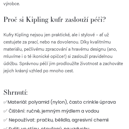
výrobce.
Proč si Kipling kufr zaslouží péči?
Kufry Kipling nejsou jen praktické, ale i stylové – ať už
cestujete za prací, nebo na dovolenou. Díky kvalitnímu
materiálu, pečlivému zpracování a hravému designu (ano,
mluvíme i o té ikonické opičce!) si zaslouží pravidelnou
údržbu. Správnou péčí jim prodloužíte životnost a zachováte
jejich krásný vzhled po mnoho cest.
Shrnutí:
✅Materiál: polyamid (nylon), často crinkle úprava
✅ Čištění: ručně, jemným mýdlem a vodou
✅ Nepoužívat: pračku, bělidla, agresivní chemii
✅ Sušit: ve stínu, otevřený, na vzduchu