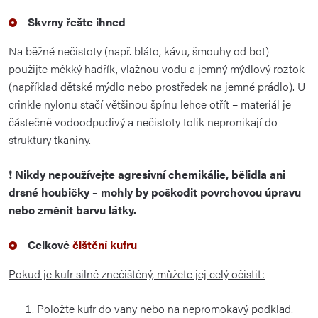
Skvrny řešte ihned
Na běžné nečistoty (např. bláto, kávu, šmouhy od bot)
použijte měkký hadřík, vlažnou vodu a jemný mýdlový roztok
(například dětské mýdlo nebo prostředek na jemné prádlo). U
crinkle nylonu stačí většinou špínu lehce otřít – materiál je
částečně vodoodpudivý a nečistoty tolik nepronikají do
struktury tkaniny.
❗
Nikdy nepoužívejte agresivní chemikálie, bělidla ani
drsné houbičky – mohly by poškodit povrchovou úpravu
nebo změnit barvu látky.
Celkové
čištění kufru
Pokud je kufr silně znečištěný, můžete jej celý očistit:
Položte kufr do vany nebo na nepromokavý podklad.