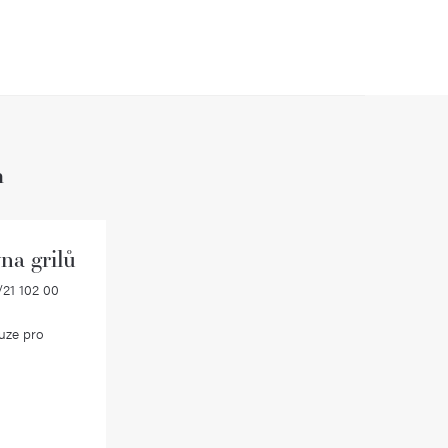
h
na grilů
21 102 00
uze pro