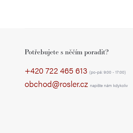
Z
á
Potřebujete s něčím poradit?
p
+420 722 465 613
a
(po-pá: 9:00 - 17:00)
t
obchod@rosler.cz
napište nám kdykoliv
í