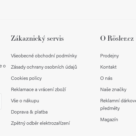
k
y
v
ý
Zákaznický servis
O Rösler.cz
p
Všeobecné obchodní podmínky
Prodejny
i
e o
Zásady ochrany osobních údajů
Kontakt
s
Cookies policy
O nás
u
Reklamace a vrácení zboží
Naše značky
Vše o nákupu
Reklamní dárkov
předměty
Doprava & platba
Magazín
Zpětný odběr elektrozařízení