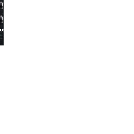
20.3.2025
nox
Světový den koktejlů: Den, kdy to chce
drink ve stylové sklenici