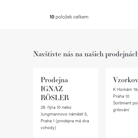
10
položek celkem
O
v
l
Navštivte nás na našich prodejnác
á
d
a
Prodejna
Vzorkov
c
IGNAZ
K Horkám 19/
RÖSLER
Praha 10
í
Sortiment po
28. října 10 nebo
p
grilování
Jungmannovo náměstí 5,
r
Praha 1 (prodejna má dva
vchody)
v