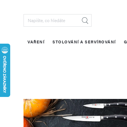
Přejít
na
obsah
VAŘENÍ
STOLOVÁNÍ A SERVÍROVÁNÍ
G
V
ý
p