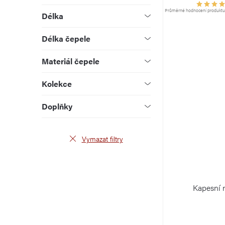
u
d
Průměrné hodnocení produktu j
Délka
k
u
Délka čepele
t
k
Materiál čepele
ů
t
Kolekce
ů
Doplňky
Vymazat filtry
Kapesní 