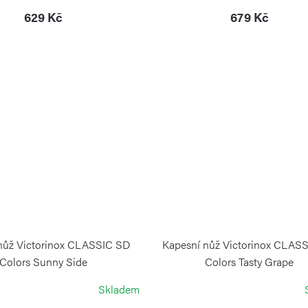
629 Kč
679 Kč
nůž Victorinox CLASSIC SD
Kapesní nůž Victorinox CLAS
Colors Sunny Side
Colors Tasty Grape
VICTORINOX
VICTORINOX
Skladem