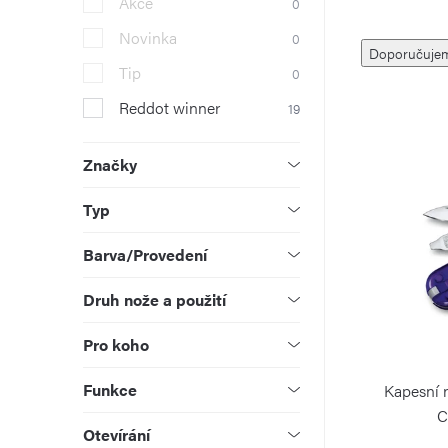
Akce
0
r
Ř
Novinka
0
Doporučuje
a
Tip
0
a
n
Reddot winner
19
z
V
n
e
Značky
ý
í
n
Typ
p
p
í
i
Barva/Provedení
a
p
s
Druh nože a použití
n
r
p
Pro koho
e
o
r
Funkce
Kapesní 
l
d
C
o
Otevírání