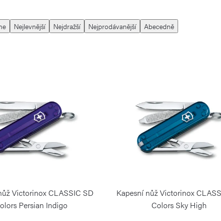
me
Nejlevnější
Nejdražší
Nejprodávanější
Abecedně
nůž Victorinox CLASSIC SD
Kapesní nůž Victorinox CLAS
olors Persian Indigo
Colors Sky High
VICTORINOX
VICTORINOX