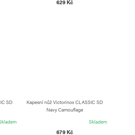
629 Kč
SIC SD
Kapesní nůž Victorinox CLASSIC SD
Navy Camouflage
VICTORINOX
Skladem
Skladem
679 Kč