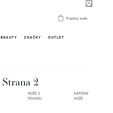
Nákupní
Prázdný košík
košík
BEAUTY
ZNAČKY
OUTLET
, Strana 2
KČNÍ
NOŽE S
KAPESNÍ
PEVNOU
NOŽE
ČEPELÍ