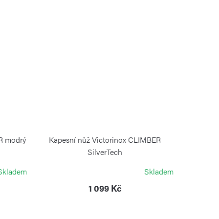
R modrý
Kapesní nůž Victorinox CLIMBER
SilverTech
VICTORINOX
Skladem
Skladem
1 099 Kč