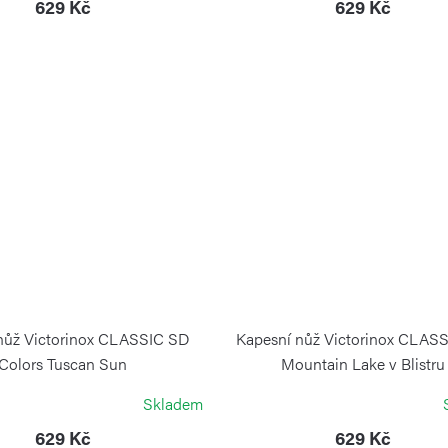
629 Kč
629 Kč
nůž Victorinox CLASSIC SD
Kapesní nůž Victorinox CLAS
Colors Tuscan Sun
Mountain Lake v Blistru
VICTORINOX
VICTORINOX
Skladem
629 Kč
629 Kč