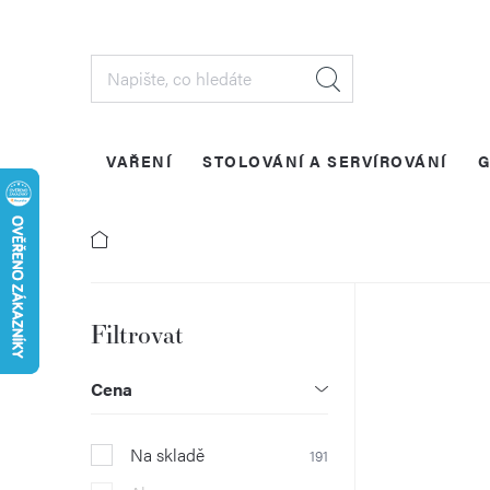
Přejít
na
obsah
VAŘENÍ
STOLOVÁNÍ A SERVÍROVÁNÍ
G
P
o
Cena
s
Na skladě
191
t