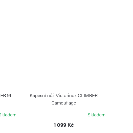
BER 91
Kapesní nůž Victorinox CLIMBER
Camouflage
VICTORINOX
Skladem
Skladem
1 099 Kč