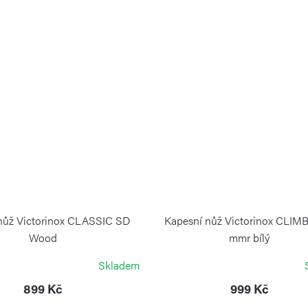
nůž Victorinox CLASSIC SD
Kapesní nůž Victorinox CLIM
Wood
mmr bílý
VICTORINOX
VICTORINOX
Skladem
899 Kč
999 Kč