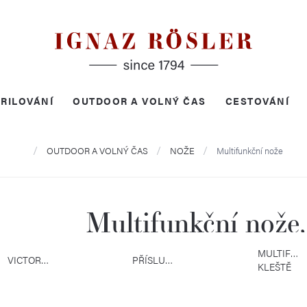
RILOVÁNÍ
OUTDOOR A VOLNÝ ČAS
CESTOVÁNÍ
Domů
OUTDOOR A VOLNÝ ČAS
NOŽE
Multifunkční nože
Multifunkční nože
MULTIFUN
VICTORINOX
PŘÍSLUŠENSTVÍ
KLEŠTĚ