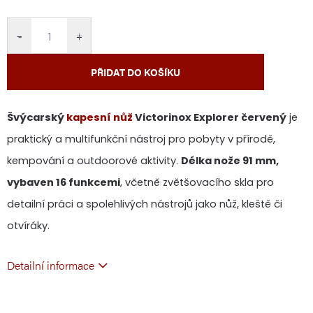
cena:
−
+
PŘIDAT DO KOŠÍKU
Švýcarský
kapesní nůž
Victorinox Explorer červený
je
praktický a multifunkční nástroj pro pobyty v přírodě,
kempování a outdoorové aktivity.
Délka nože 91 mm,
vybaven 16 funkcemi
, včetně zvětšovacího skla pro
detailní práci a spolehlivých nástrojů jako nůž, kleště či
otvíráky.
Detailní informace