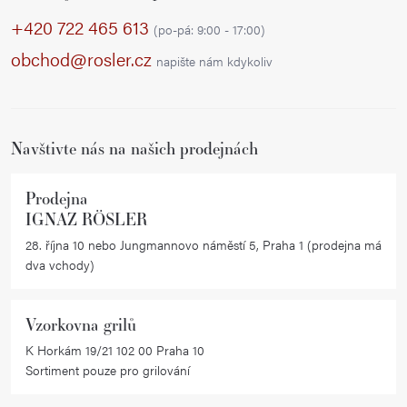
p
+420 722 465 613
(po-pá: 9:00 - 17:00)
a
obchod@rosler.cz
napište nám kdykoliv
t
í
Navštivte nás na našich prodejnách
Prodejna
IGNAZ RÖSLER
28. října 10 nebo Jungmannovo náměstí 5, Praha 1 (prodejna má
dva vchody)
Vzorkovna grilů
K Horkám 19/21 102 00 Praha 10
Sortiment pouze pro grilování