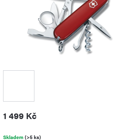
1 499 Kč
Měrná
Skladem
(>5 ks)