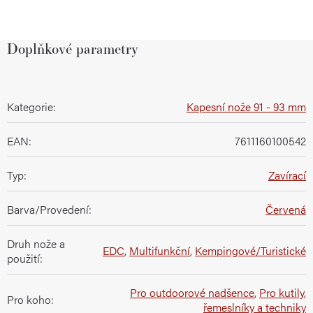
Doplňkové parametry
Kategorie
:
Kapesní nože 91 - 93 mm
EAN
:
7611160100542
Typ
:
Zavírací
Barva/Provedení
:
Červená
Druh nože a
EDC
,
Multifunkční
,
Kempingové/Turistické
použití
:
Pro outdoorové nadšence
,
Pro kutily,
Pro koho
:
řemeslníky a techniky