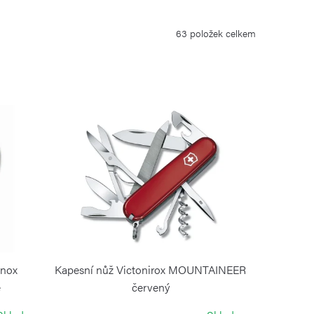
63
položek celkem
inox
Kapesní nůž Victonirox MOUNTAINEER
e
červený
VICTORINOX