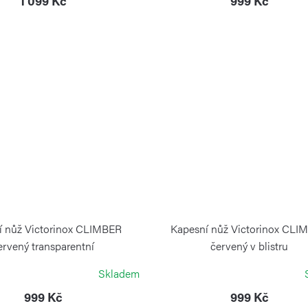
1 099 Kč
999 Kč
í nůž Victorinox CLIMBER
Kapesní nůž Victorinox CLI
ervený transparentní
červený v blistru
VICTORINOX
VICTORINOX
Skladem
999 Kč
999 Kč