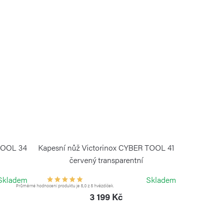
TOOL 34
Kapesní nůž Victorinox CYBER TOOL 41
červený transparentní
VICTORINOX
Skladem
Skladem
Průměrné hodnocení produktu je 5,0 z 5 hvězdiček.
3 199 Kč