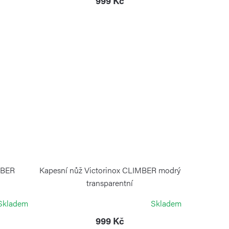
999 Kč
MBER
Kapesní nůž Victorinox CLIMBER modrý
transparentní
VICTORINOX
Skladem
Skladem
999 Kč