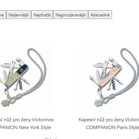
me
Nejlevnější
Nejdražší
Nejprodávanější
Abecedně
í nůž pro ženy Victorinox
Kapesní nůž pro ženy Victor
ANION New York Style
COMPANION Paris Styl
VICTORINOX
VICTORINOX