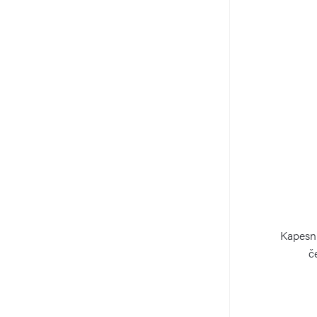
Kapesn
č