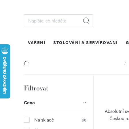
Přejít
na
obsah
VAŘENÍ
STOLOVÁNÍ A SERVÍROVÁNÍ
G
Dom
P
o
Cena
s
Absolutní sv
Českou re
Na skladě
60
t