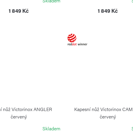
Skladem
1 849 Kč
1 849 Kč
í nůž Victorinox ANGLER
Kapesní nůž Victorinox CA
červený
červený
VICTORINOX
VICTORINOX
Skladem