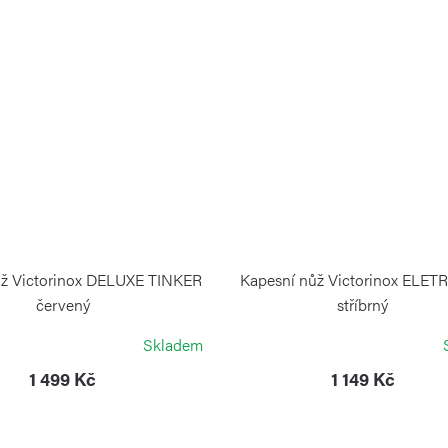
ůž Victorinox DELUXE TINKER
Kapesní nůž Victorinox ELET
červený
stříbrný
VICTORINOX
VICTORINOX
Skladem
1 499 Kč
1 149 Kč