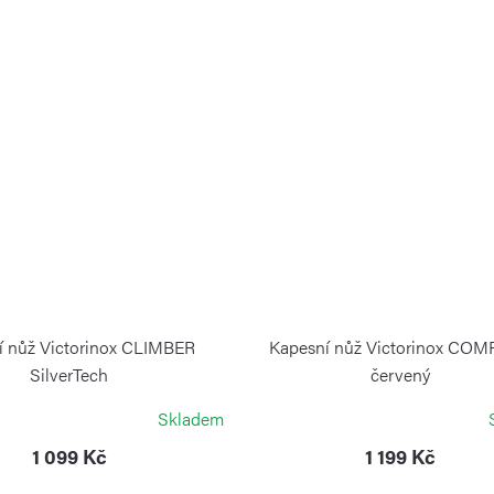
í nůž Victorinox CLIMBER
Kapesní nůž Victorinox CO
SilverTech
červený
VICTORINOX
VICTORINOX
Skladem
1 099 Kč
1 199 Kč