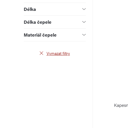
u
d
Délka
k
u
Délka čepele
t
k
Materiál čepele
ů
t
ů
Vymazat filtry
Kapesn