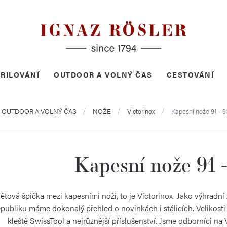
RILOVÁNÍ
OUTDOOR A VOLNÝ ČAS
CESTOVÁNÍ
ů
OUTDOOR A VOLNÝ ČAS
NOŽE
Victorinox
Kapesní nože 91 - 
Kapesní nože 91 
ětová špička mezi kapesními noži, to je Victorinox. Jako výhradní
publiku máme dokonalý přehled o novinkách i stálicích. Velikos
kleště SwissTool a nejrůznější příslušenství. Jsme odborníci n