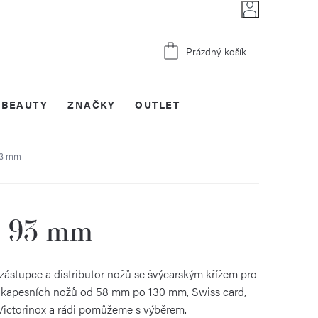
Nákupní
Prázdný košík
košík
BEAUTY
ZNAČKY
OUTLET
93 mm
- 93 mm
 zástupce a distributor nožů se švýcarským křížem pro
ti kapesních nožů od 58 mm po 130 mm, Swiss card,
a Victorinox a rádi pomůžeme s výběrem.