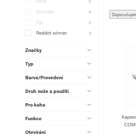
Akce
0
r
Ř
Novinka
0
Doporučuje
a
a
Tip
0
n
Reddot winner
2
z
V
n
e
ý
Značky
í
n
p
Typ
p
í
i
Barva/Provedení
a
p
s
Druh nože a použití
n
r
p
Pro koho
e
o
r
Kapesn
Funkce
l
d
COMP
o
Otevírání