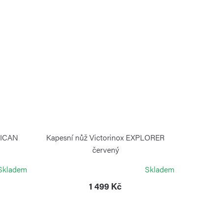
RICAN
Kapesní nůž Victorinox EXPLORER
červený
VICTORINOX
Skladem
Skladem
1 499 Kč