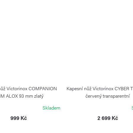
nůž Victorinox COMPANION
Kapesní nůž Victorinox CYBER 
IM ALOX 93 mm zlatý
červený transparentní
VICTORINOX
VICTORINOX
Skladem
999 Kč
2 699 Kč