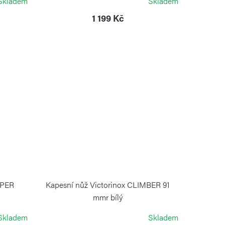
Skladem
Skladem
1 199 Kč
MPER
Kapesní nůž Victorinox CLIMBER 91
mmr bílý
VICTORINOX
Skladem
Skladem