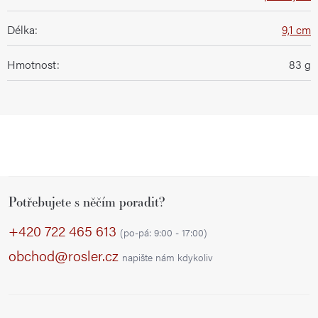
Délka
:
9,1 cm
Hmotnost
:
83 g
Z
Potřebujete s něčím poradit?
á
p
+420 722 465 613
(po-pá: 9:00 - 17:00)
a
obchod@rosler.cz
napište nám kdykoliv
t
í