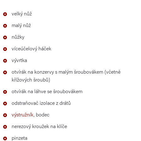
velký nůž
malý nůž
nůžky
víceúčelový háček
vývrtka
otvírák na konzervy s malým šroubovákem (včetně
křížových šroubů)
otvírák na láhve se šroubovákem
odstraňovač izolace z drátů
výstružník
, bodec
nerezový kroužek na klíče
pinzeta