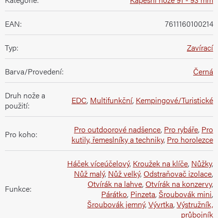
EAN
:
7611160100214
Typ
:
Zavírací
Barva/Provedení
:
Černá
Druh nože a
EDC
,
Multifunkční
,
Kempingové/Turistické
použití
:
Pro outdoorové nadšence
,
Pro rybáře
,
Pro
Pro koho
:
kutily, řemeslníky a techniky
,
Pro horolezce
Háček víceúčelový
,
Kroužek na klíče
,
Nůžky
,
Nůž malý
,
Nůž velký
,
Odstraňovač izolace
,
Otvírák na lahve
,
Otvírák na konzervy
,
Funkce
:
Párátko
,
Pinzeta
,
Šroubovák mini
,
Šroubovák jemný
,
Vývrtka
,
Výstružník,
průbojník