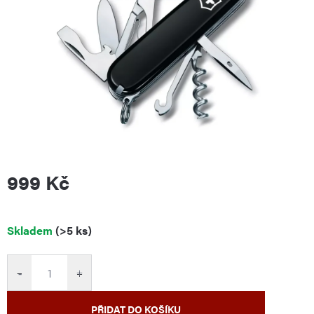
999 Kč
Měrná
Skladem
(>5 ks)
cena:
−
+
PŘIDAT DO KOŠÍKU