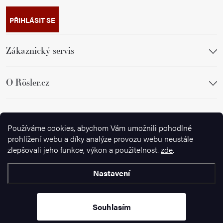
PŘIHLÁSIT SE
Zákaznický servis
O Rösler.cz
Sledujte nás
Používáme cookies, abychom Vám umožnili pohodlné
prohlížení webu a díky analýze provozu webu neustále
zlepšovali jeho funkce, výkon a použitelnost.
zde
.
Nastavení
Copyright 2026
Ignazrosler.cz
. Všechna práva vyhrazena.
Upravit
nastavení cookies
Souhlasím
Vytvořil Shoptet Premium