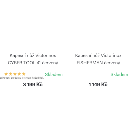
Kapesní nůž Victorinox
Kapesní nůž Victorinox
CYBER TOOL 41 červený
FISHERMAN červený
transparentní
VICTORINOX
Skladem
Skladem
VICTORINOX
dnocení produktu je 5,0 z 5 hvězdiček.
3 199 Kč
1 149 Kč