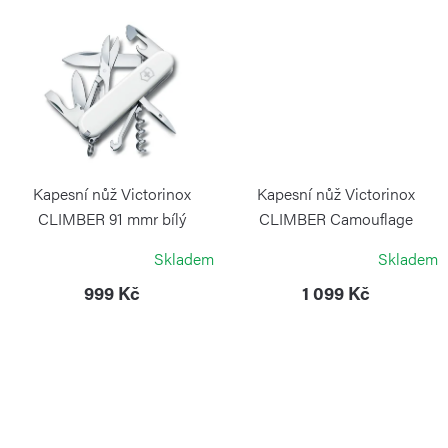
ů
Kapesní nůž Victorinox
Kapesní nůž Victorinox
CLIMBER 91 mmr bílý
CLIMBER Camouflage
VICTORINOX
VICTORINOX
Skladem
Skladem
999 Kč
1 099 Kč