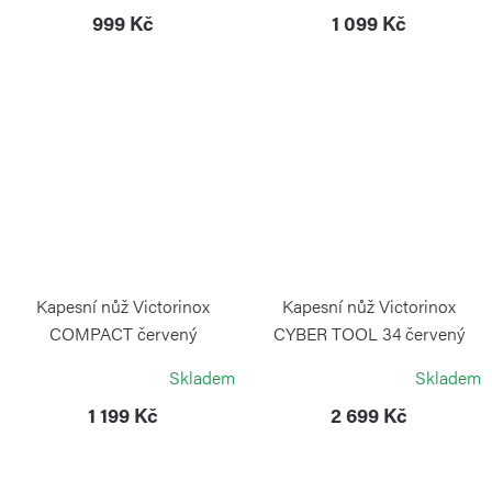
999 Kč
1 099 Kč
Kapesní nůž Victorinox
Kapesní nůž Victorinox
COMPACT červený
CYBER TOOL 34 červený
transparentní
VICTORINOX
Skladem
Skladem
VICTORINOX
1 199 Kč
2 699 Kč