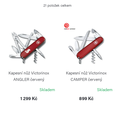
z
21
položek celkem
e
n
í
V
p
ý
r
p
o
i
d
s
u
p
k
r
Kapesní nůž Victorinox
Kapesní nůž Victorinox
t
o
ANGLER červený
CAMPER červený
ů
VICTORINOX
VICTORINOX
d
Skladem
Skladem
u
1 299 Kč
899 Kč
k
t