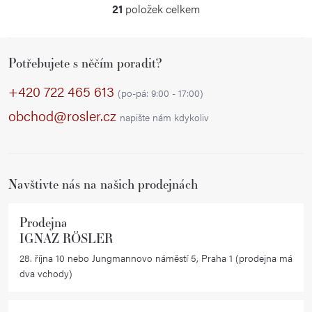
21
položek celkem
O
v
Z
l
Potřebujete s něčím poradit?
á
á
p
d
+420 722 465 613
(po-pá: 9:00 - 17:00)
a
a
obchod@rosler.cz
napište nám kdykoliv
c
t
í
í
p
r
Navštivte nás na našich prodejnách
v
k
Prodejna
y
IGNAZ RÖSLER
v
28. října 10 nebo Jungmannovo náměstí 5, Praha 1 (prodejna má
ý
dva vchody)
p
i