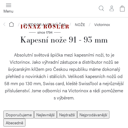
Přejít
N
na
obsah
ko
Domů
OUTDOOR A VOLNÝ ČAS
NOŽE
Victorinox
Kapesní nože 91 - 93 mm
Absolutní světová špička mezi kapesními noži, to je
Victorinox. Jako výhradní zástupce a distributor nožů se
švýcarským křížem pro Českou republiku máme dokonalý
přehled o novinkách i stálicích. Velikosti kapesních nožů od
58 mm po 130 mm, Swiss card, kleště SwissTool a nejrůznější
příslušenství. Jsme odborníci na Victorinox a rádi pomůžeme
s výběrem.
Ř
Doporučujeme
Nejlevnější
Nejdražší
Nejprodávanější
a
Abecedně