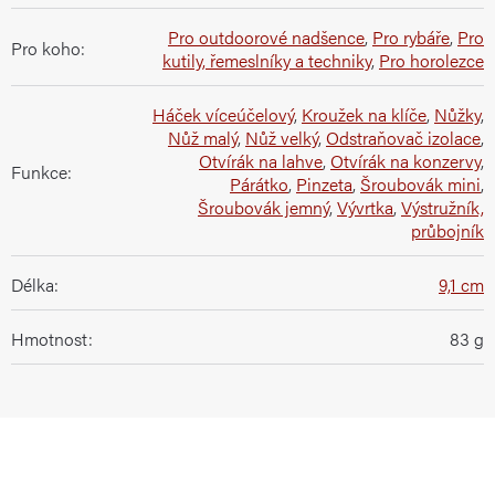
Pro outdoorové nadšence
,
Pro rybáře
,
Pro
Pro koho
:
kutily, řemeslníky a techniky
,
Pro horolezce
Háček víceúčelový
,
Kroužek na klíče
,
Nůžky
,
Nůž malý
,
Nůž velký
,
Odstraňovač izolace
,
Otvírák na lahve
,
Otvírák na konzervy
,
Funkce
:
Párátko
,
Pinzeta
,
Šroubovák mini
,
Šroubovák jemný
,
Vývrtka
,
Výstružník,
průbojník
Délka
:
9,1 cm
Hmotnost
:
83 g