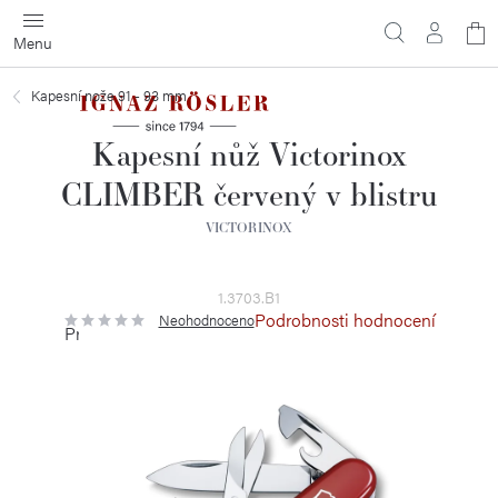
Přejít
N
na
obsah
ko
Kapesní nože 91 - 93 mm
Kapesní nůž Victorinox
CLIMBER červený v blistru
VICTORINOX
1.3703.B1
Podrobnosti hodnocení
Neohodnoceno
Průměrné
hodnocení
produktu
je
0,0
z
5
hvězdiček.