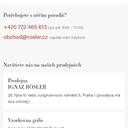
Z
Potřebujete s něčím poradit?
á
p
+420 722 465 613
(po-pá: 9:00 - 17:00)
a
obchod@rosler.cz
napište nám kdykoliv
t
í
Navštivte nás na našich prodejnách
Prodejna
IGNAZ RÖSLER
28. října 10 nebo Jungmannovo náměstí 5, Praha 1 (prodejna má
dva vchody)
Vzorkovna grilů