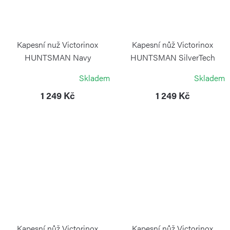
Kapesní nuž Victorinox
Kapesní nůž Victorinox
HUNTSMAN Navy
HUNTSMAN SilverTech
Camouflage
VICTORINOX
Skladem
Skladem
VICTORINOX
1 249 Kč
1 249 Kč
Kapesní nůž Victorinox
Kapesní nůž Victorinox