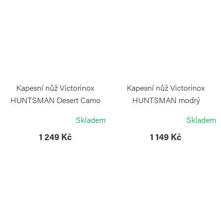
Kapesní nůž Victorinox
Kapesní nůž Victorinox
HUNTSMAN Desert Camo
HUNTSMAN modrý
transparentní
VICTORINOX
Skladem
Skladem
VICTORINOX
1 249 Kč
1 149 Kč