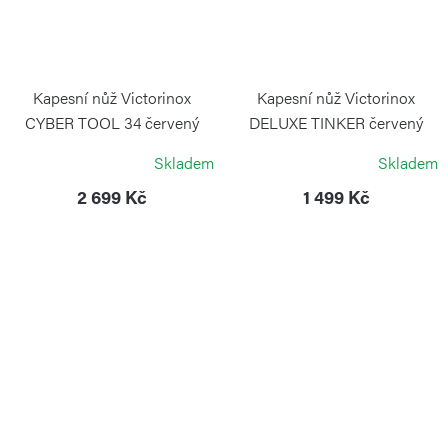
Kapesní nůž Victorinox
Kapesní nůž Victorinox
CYBER TOOL 34 červený
DELUXE TINKER červený
transparentní
VICTORINOX
Skladem
Skladem
VICTORINOX
2 699 Kč
1 499 Kč