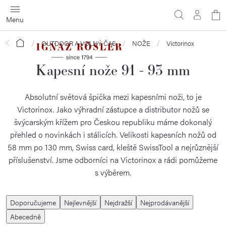
Přejít
N
na
obsah
ko
Domů
OUTDOOR A VOLNÝ ČAS
NOŽE
Victorinox
Kapesní nože 91 - 93 mm
Absolutní světová špička mezi kapesními noži, to je
Victorinox. Jako výhradní zástupce a distributor nožů se
švýcarským křížem pro Českou republiku máme dokonalý
přehled o novinkách i stálicích. Velikosti kapesních nožů od
58 mm po 130 mm, Swiss card, kleště SwissTool a nejrůznější
příslušenství. Jsme odborníci na Victorinox a rádi pomůžeme
s výběrem.
Ř
Doporučujeme
Nejlevnější
Nejdražší
Nejprodávanější
a
Abecedně