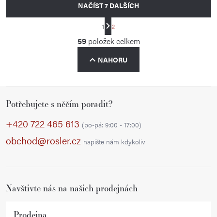
NAČÍST 7 DALŠÍCH
S
1
2
t
O
59
položek celkem
r
v
á
NAHORU
l
n
á
k
d
o
Z
a
v
Potřebujete s něčím poradit?
á
á
c
p
+420 722 465 613
n
í
(po-pá: 9:00 - 17:00)
í
a
p
obchod@rosler.cz
napište nám kdykoliv
r
t
v
í
k
Navštivte nás na našich prodejnách
y
v
ý
Prodejna