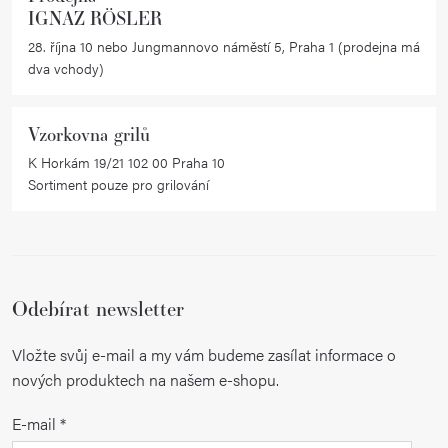
IGNAZ RÖSLER
p
i
28. října 10 nebo Jungmannovo náměstí 5, Praha 1 (prodejna má
dva vchody)
s
u
Vzorkovna grilů
K Horkám 19/21 102 00 Praha 10
Sortiment pouze pro grilování
Odebírat newsletter
Vložte svůj e-mail a my vám budeme zasílat informace o
nových produktech na našem e-shopu.
E-mail