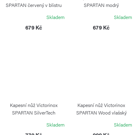
SPARTAN červený v blistru
SPARTAN modrý
transparentní
VICTORINOX
Skladem
Skladem
VICTORINOX
679 Kč
679 Kč
Kapesní nůž Victorinox
Kapesní nůž Victorinox
SPARTAN SilverTech
SPARTAN Wood vlašský
ořech
VICTORINOX
Skladem
Skladem
VICTORINOX
779 Kč
999 Kč