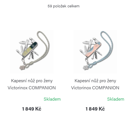
z
59
položek celkem
e
n
í
V
p
ý
r
p
o
i
d
s
u
p
k
r
Kapesní nůž pro ženy
Kapesní nůž pro ženy
t
o
Victorinox COMPANION
Victorinox COMPANION
New York Style
Paris Style
ů
d
Skladem
Skladem
VICTORINOX
VICTORINOX
u
1 849 Kč
1 849 Kč
k
t