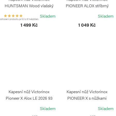
HUNTSMAN Wood vlašský
PIONEER ALOX stříbrný
ořech
VICTORINOX
Skladem
Skladem
VICTORINOX
dnocení produktu je 5,0 z 5 hvězdiček.
1 499 Kč
1 049 Kč
Kapesní nůž Victorinox
Kapesní nůž Victorinox
Pioneer X Alox LE 2026 93
PIONEER X s nůžkami
mm Ledovcově modrá
stříbrný
Skladem
Skladem
VICTORINOX
VICTORINOX