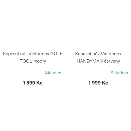
Kapesní nůž Victorinox GOLF
Kapesní nůž Victorinox
TOOL modrý
HANDYMAN červený
VICTORINOX
VICTORINOX
Skladem
Skladem
1 599 Kč
1 999 Kč