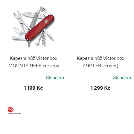
ů
Kapesní nůž Victonirox
Kapesní nůž Victorinox
MOUNTAINEER červený
ANGLER červený
VICTORINOX
VICTORINOX
Skladem
Skladem
1 199 Kč
1 299 Kč