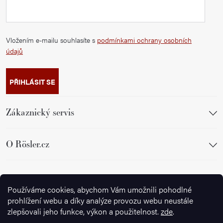
Vložením e-mailu souhlasíte s
podmínkami ochrany osobních
údajů
PŘIHLÁSIT SE
Zákaznický servis
O Rösler.cz
Sledujte nás
Používáme cookies, abychom Vám umožnili pohodlné
prohlížení webu a díky analýze provozu webu neustále
zlepšovali jeho funkce, výkon a použitelnost.
zde
.