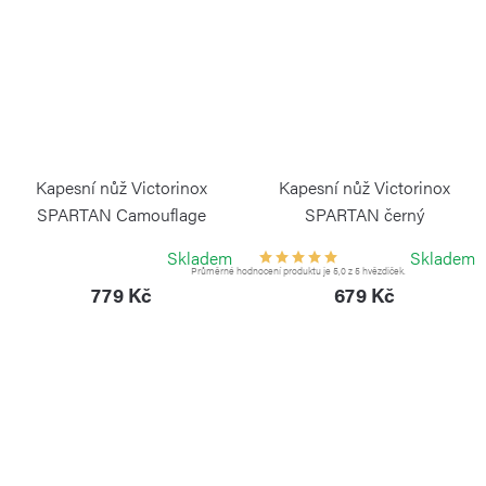
Kapesní nůž Victorinox
Kapesní nůž Victorinox
SPARTAN Camouflage
SPARTAN černý
VICTORINOX
VICTORINOX
Skladem
Skladem
Průměrné hodnocení produktu je 5,0 z 5 hvězdiček.
779 Kč
679 Kč