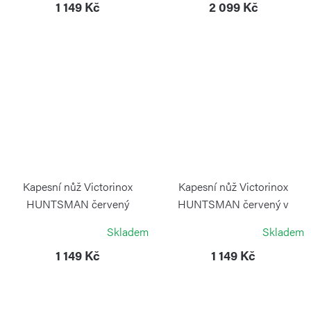
1 149 Kč
2 099 Kč
Kapesní nůž Victorinox
Kapesní nůž Victorinox
HUNTSMAN červený
HUNTSMAN červený v
transparentní
blistru
Skladem
Skladem
VICTORINOX
VICTORINOX
1 149 Kč
1 149 Kč