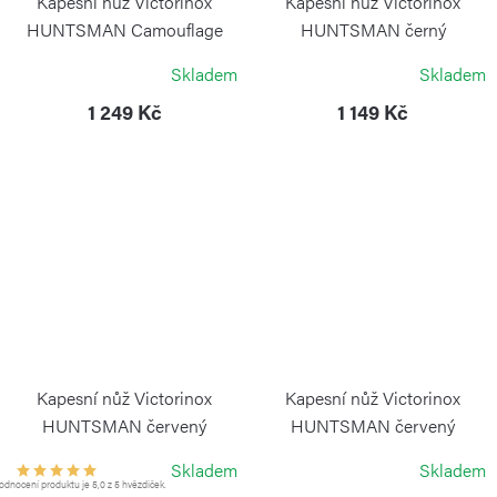
Kapesní nůž Victorinox
Kapesní nůž Victorinox
HUNTSMAN Camouflage
HUNTSMAN černý
VICTORINOX
VICTORINOX
Skladem
Skladem
1 249 Kč
1 149 Kč
Kapesní nůž Victorinox
Kapesní nůž Victorinox
HUNTSMAN červený
HUNTSMAN červený
transparentní
VICTORINOX
Skladem
Skladem
VICTORINOX
dnocení produktu je 5,0 z 5 hvězdiček.