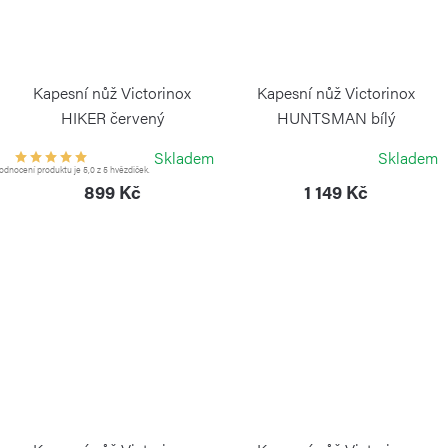
Kapesní nůž Victorinox
Kapesní nůž Victorinox
HIKER červený
HUNTSMAN bílý
VICTORINOX
VICTORINOX
Skladem
Skladem
dnocení produktu je 5,0 z 5 hvězdiček.
899 Kč
1 149 Kč