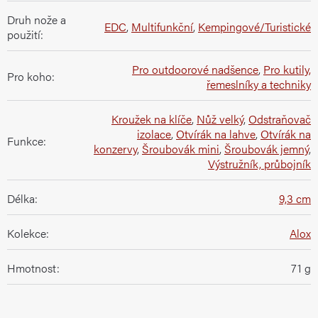
Druh nože a
EDC
,
Multifunkční
,
Kempingové/Turistické
použití
:
Pro outdoorové nadšence
,
Pro kutily,
Pro koho
:
řemeslníky a techniky
Kroužek na klíče
,
Nůž velký
,
Odstraňovač
izolace
,
Otvírák na lahve
,
Otvírák na
Funkce
:
konzervy
,
Šroubovák mini
,
Šroubovák jemný
,
Výstružník, průbojník
Délka
:
9,3 cm
Kolekce
:
Alox
Hmotnost
:
71 g