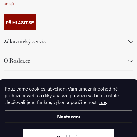
údajů
PŘIHLÁSIT SE
Zákaznický servis
O Rösler.cz
Sledujte nás
Používáme cookies, abychom Vám umožnili pohodlné
prohlížení webu a díky analýze provozu webu neustále
zlepšovali jeho funkce, výkon a použitelnost.
zde
.
Nastavení
Copyright 2026
Ignazrosler.cz
. Všechna práva vyhrazena.
Upravit
nastavení cookies