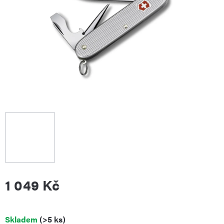
1 049 Kč
Měrná
Skladem
(>5 ks)