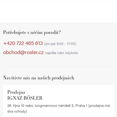
Z
Potřebujete s něčím poradit?
á
p
+420 722 465 613
(po-pá: 9:00 - 17:00)
a
obchod@rosler.cz
napište nám kdykoliv
t
í
Navštivte nás na našich prodejnách
Prodejna
IGNAZ RÖSLER
28. října 10 nebo Jungmannovo náměstí 5, Praha 1 (prodejna má
dva vchody)