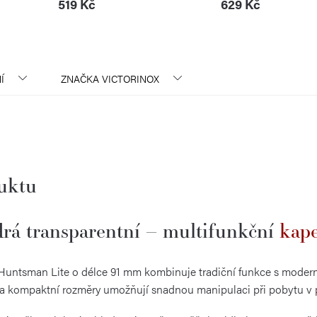
519 Kč
629 Kč
Í
ZNAČKA
VICTORINOX
duktu
rá transparentní – multifunkční
kape
 Huntsman Lite o délce 91 mm kombinuje tradiční funkce s moder
 a kompaktní rozměry umožňují snadnou manipulaci při pobytu v p