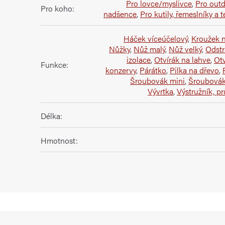
Pro lovce/myslivce
,
Pro out
Pro koho
:
nadšence
,
Pro kutily, řemeslníky a 
Háček víceúčelový
,
Kroužek n
Nůžky
,
Nůž malý
,
Nůž velký
,
Odst
izolace
,
Otvírák na lahve
,
Otv
Funkce
:
konzervy
,
Párátko
,
Pilka na dřevo
,
Šroubovák mini
,
Šroubovák
Vývrtka
,
Výstružník, p
Délka
:
Hmotnost
: