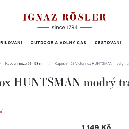
RILOVÁNÍ
OUTDOOR A VOLNÝ ČAS
CESTOVÁNÍ
Kapesní nože 91 - 93 mm
Kapesní nůž Victorinox HUNTSMAN modrý tra
inox HUNTSMAN modrý tra
ní
1 149 Kč