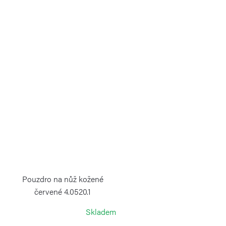
Pouzdro na nůž kožené
červené 4.0520.1
VICTORINOX
Skladem