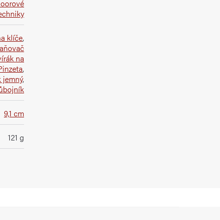
doorové
techniky
a klíče
,
raňovač
írák na
Pinzeta
,
 jemný
,
růbojník
9,1 cm
121 g