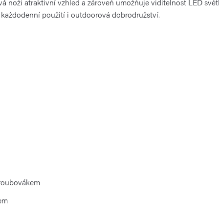
 noži atraktivní vzhled a zároveň umožňuje viditelnost LED světl
ro každodenní použití i outdoorová dobrodružství.
šroubovákem
kem