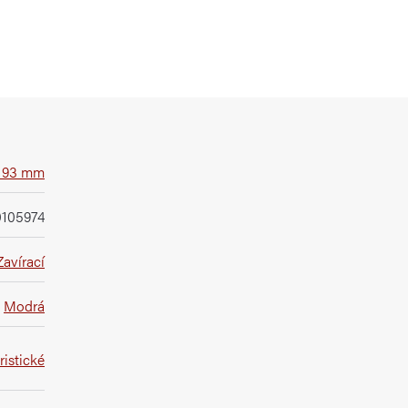
- 93 mm
0105974
Zavírací
Modrá
istické