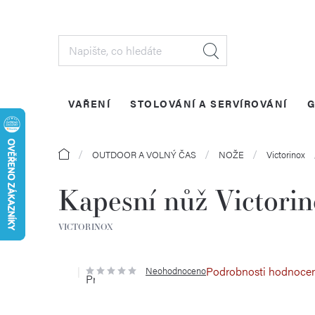
Přejít
na
obsah
VAŘENÍ
STOLOVÁNÍ A SERVÍROVÁNÍ
G
Domů
OUTDOOR A VOLNÝ ČAS
NOŽE
Victorinox
Kapesní nůž Victor
VICTORINOX
Podrobnosti hodnoce
Neohodnoceno
Průměrné
hodnocení
produktu
je
0,0