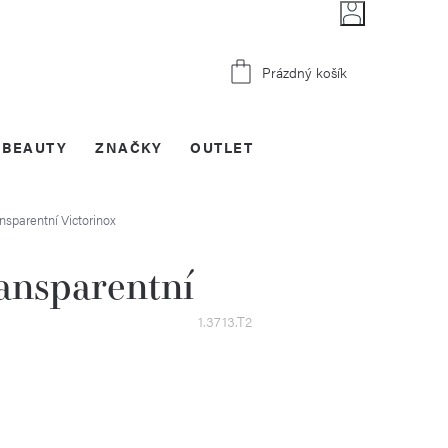
Nákupní
Prázdný košík
košík
BEAUTY
ZNAČKY
OUTLET
nsparentní
Victorinox
nsparentní
1.3713.T2