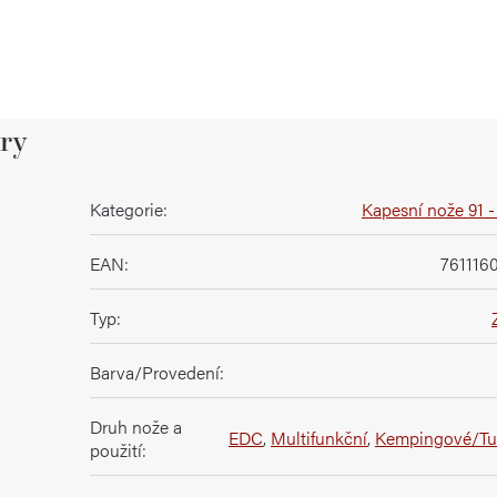
ry
Kategorie
:
Kapesní nože 91 
EAN
:
761116
Typ
:
Barva/Provedení
:
Druh nože a
EDC
,
Multifunkční
,
Kempingové/Tur
použití
: