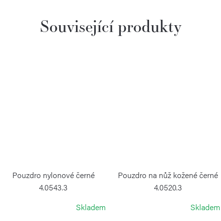
Související produkty
Pouzdro nylonové černé
Pouzdro na nůž kožené černé
4.0543.3
4.0520.3
VICTORINOX
VICTORINOX
Skladem
Skladem