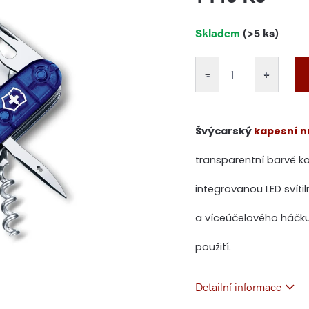
Měrná
Skladem
(>5 ks)
cena:
−
+
Švýcarský
kapesní n
transparentní barvě ko
integrovanou LED svíti
a víceúčelového háčku,
použití.
Detailní informace