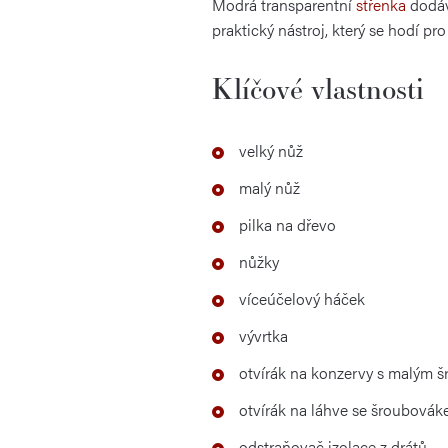
Modrá transparentní
střenka
dodává
praktický nástroj, který se hodí p
Klíčové vlastnosti
velký nůž
malý nůž
pilka na dřevo
nůžky
víceúčelový háček
vývrtka
otvírák na konzervy s malým 
otvírák na láhve se šroubová
odstraňovač izolace z drátů