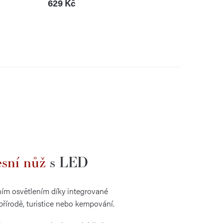
629 Kč
sní nůž
s LED
ním osvětlením díky integrované
řírodě, turistice nebo kempování.