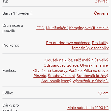
Typ
:
Zavírací
Barva/Provedení
:
Červená
Druh nože a
EDC
,
Multifunkční
,
Kempingové/Turistické
použití
:
Pro outdoorové nadšence
,
Pro kutily,
Pro koho
:
řemeslníky a techniky
Kroužek na klíče
,
Nůž malý
,
Nůž velký
,
Odstraňovač izolace
,
Otvírák na lahve
,
Funkce
:
Otvírák na konzervy
,
Párátko
,
Pilka na dřevo
,
Pinzeta
,
Šroubovák mini
,
Šroubovák křížový
,
Šroubovák jemný
,
Výstružník, průbojník
Délka
:
9,1 cm
Dárky pro
Malé radosti do 1000 Kč
každého
: