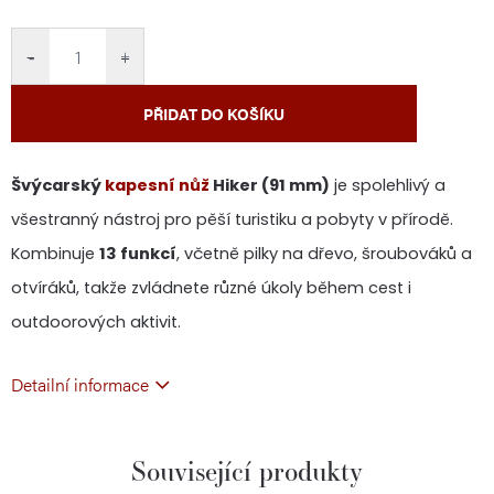
cena:
−
+
PŘIDAT DO KOŠÍKU
Švýcarský
kapesní nůž
Hiker (91 mm)
je spolehlivý a
všestranný nástroj pro pěší turistiku a pobyty v přírodě.
Kombinuje
13 funkcí
, včetně pilky na dřevo, šroubováků a
otvíráků, takže zvládnete různé úkoly během cest i
outdoorových aktivit.
Detailní informace
Související produkty