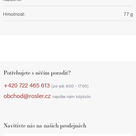
Hmotnost
:
77 g
Z
Potřebujete s něčím poradit?
á
p
+420 722 465 613
(po-pá: 9:00 - 17:00)
a
obchod@rosler.cz
napište nám kdykoliv
t
í
Navštivte nás na našich prodejnách