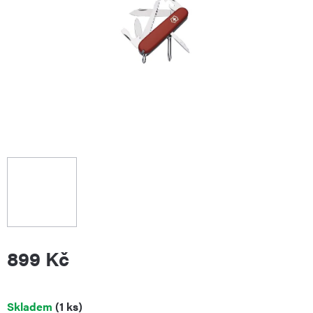
899 Kč
Měrná
Skladem
(1 ks)