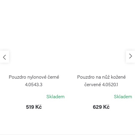
Pouzdro nylonové černé
Pouzdro na nůž kožené
4.0543.3
červené 4.0520.1
VICTORINOX
VICTORINOX
Skladem
Skladem
519 Kč
629 Kč