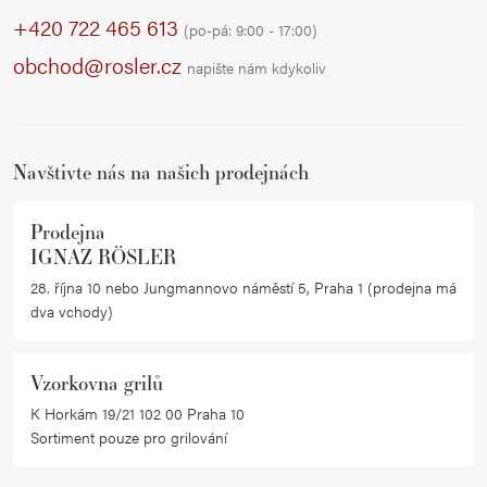
p
+420 722 465 613
(po-pá: 9:00 - 17:00)
a
obchod@rosler.cz
napište nám kdykoliv
t
í
Navštivte nás na našich prodejnách
Prodejna
IGNAZ RÖSLER
28. října 10 nebo Jungmannovo náměstí 5, Praha 1 (prodejna má
dva vchody)
Vzorkovna grilů
K Horkám 19/21 102 00 Praha 10
Sortiment pouze pro grilování