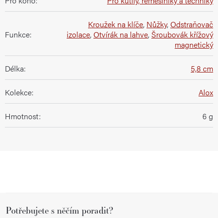
Pro koho
:
Pro kutily, řemeslníky a techniky
Kroužek na klíče
,
Nůžky
,
Odstraňovač
Funkce
:
izolace
,
Otvírák na lahve
,
Šroubovák křížový
magnetický
Délka
:
5,8 cm
Kolekce
:
Alox
Hmotnost
:
6 g
Z
Potřebujete s něčím poradit?
á