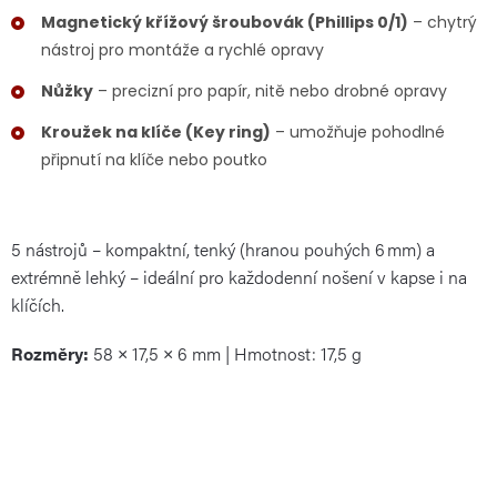
Magnetický křížový šroubovák (Phillips 0/1)
– chytrý
nástroj pro montáže a rychlé opravy
Nůžky
– precizní pro papír, nitě nebo drobné opravy
Kroužek na klíče (Key ring)
– umožňuje pohodlné
připnutí na klíče nebo poutko
5 nástrojů – kompaktní, tenký (hranou pouhých 6 mm) a
extrémně lehký – ideální pro každodenní nošení v kapse i na
klíčích.
Rozměry:
58 × 17,5 × 6 mm | Hmotnost: 17,5 g