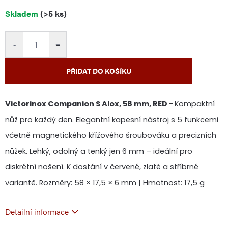
Měrná
Skladem
(>5 ks)
cena:
−
+
PŘIDAT DO KOŠÍKU
Victorinox Companion S Alox, 58 mm, RED -
Kompaktní
nůž pro každý den. Elegantní kapesní nástroj s 5 funkcemi
včetně magnetického křížového šroubováku a precizních
nůžek. Lehký, odolný a tenký jen 6 mm – ideální pro
diskrétní nošení. K dostání v červené, zlaté a stříbrné
variantě.
Rozměry: 58 × 17,5 × 6 mm | Hmotnost: 17,5 g
Detailní informace