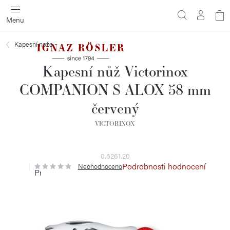
Přejít
N
na
obsah
ko
Kapesní nože
Kapesní nůž Victorinox
COMPANION S ALOX 58 mm
červený
VICTORINOX
0.6261.20
Podrobnosti hodnocení
Neohodnoceno
Průměrné
hodnocení
produktu
je
0,0
z
5
hvězdiček.