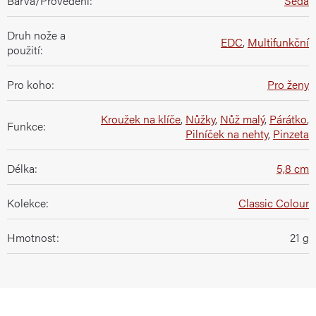
Barva/Provedení
:
Šedá
Druh nože a
EDC
,
Multifunkční
použití
:
Pro koho
:
Pro ženy
Kroužek na klíče
,
Nůžky
,
Nůž malý
,
Párátko
,
Funkce
:
Pilníček na nehty
,
Pinzeta
Délka
:
5,8 cm
Kolekce
:
Classic Colour
Hmotnost
:
21 g