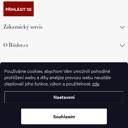
PŘIHLÁSIT SE
Zákaznický servis
O Rösler.cz
Sledujte nás
Používáme cookies, abychom Vám umožnili pohodlné
prohlížení webu a díky analýze provozu webu neustále
zlepšovali jeho funkce, výkon a použitelnost.
zde
.
Nastavení
Copyright 2026
Ignazrosler.cz
. Všechna práva vyhrazena.
Upravit
nastavení cookies
Souhlasím
Vytvořil Shoptet Premium