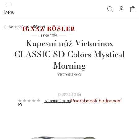
Přejít
N
na
obsah
ko
Kapesní nože 58 mm
Kapesní nůž Victorinox
CLASSIC SD Colors Mystical
Morning
VICTORINOX
0.6223.T31G
Podrobnosti hodnocení
Neohodnoceno
Průměrné
hodnocení
produktu
je
0,0
z
5
hvězdiček.