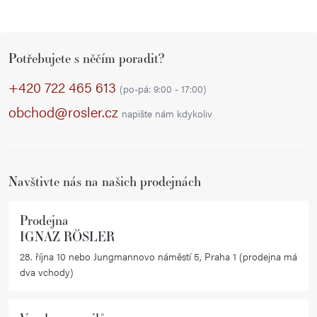
Z
Potřebujete s něčím poradit?
á
p
+420 722 465 613
(po-pá: 9:00 - 17:00)
a
obchod@rosler.cz
napište nám kdykoliv
t
í
Navštivte nás na našich prodejnách
Prodejna
IGNAZ RÖSLER
28. října 10 nebo Jungmannovo náměstí 5, Praha 1 (prodejna má
dva vchody)